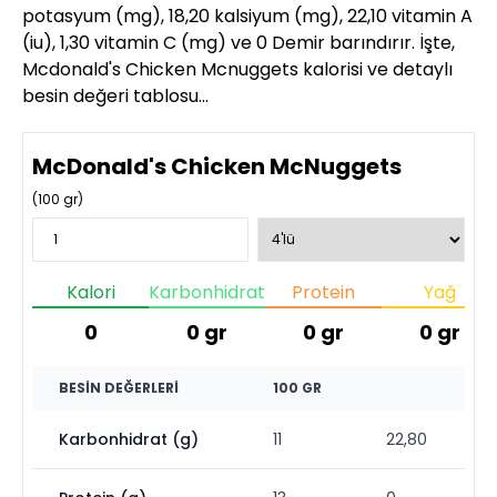
potasyum (mg), 18,20 kalsiyum (mg), 22,10 vitamin A
(iu), 1,30 vitamin C (mg) ve 0 Demir barındırır. İşte,
Mcdonald's Chicken Mcnuggets kalorisi ve detaylı
besin değeri tablosu…
McDonald's Chicken McNuggets
(
100
gr)
Kalori
Karbonhidrat
Protein
Yağ
0
0
gr
0
gr
0
gr
BESIN DEĞERLERI
100 GR
Karbonhidrat (g)
11
22,80