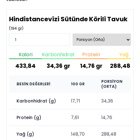
Hindistancevizi Sütünde Körili Tavuk
(
194
gr)
Kalori
Karbonhidrat
Protein
Yağ
433,84
34,36
gr
14,76
gr
288,48
gr
PORSIYON
BESIN DEĞERLERI
100 GR
(ORTA)
Karbonhidrat (g)
17,71
34,36
Protein (g)
7,61
14,76
Yağ (g)
148,70
288,48