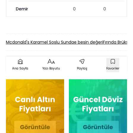
Demir
0
0
Mcdonald's Karamel Soslu Sundae besin değeri
Fırında Brükse
Ana Sayfa
Yazı Boyutu
Paylaş
Favoriler