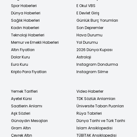
Spor Haberleri
E Okul VBS
Dünya Haberleri
E Devlet Giriş
Sağlık Haberleri
Günlük Burç Yorumları
Kadın Haberleri
Son Depremler
Teknoloji Haberleri
Hava Durumu
Memur ve Emekli Haberleri
Yol Durumu
Altın Fiyatları
2026 Dünya Kupası
Dolar Kuru
Astroloji
Euro Kuru
Instagram Dondurma
Kripto Para Fiyatları
Instagram Silme
Yemek Tarifleri
Video Haberler
Ayetel Kürsi
TDK Sözlük Anlamları
Saatlerin Anlamı
Üniversite Taban Puanları
Aşk Sözleri
Rüya Tabirleri
Günaydın Mesajları
Dünya Tarihi ve Türk Tarihi
Gram Altın
İslam Ansiklopedisi
Çeyrek Altın
TÜBİTAK Ansiklopedisi