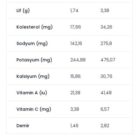
Lif (g)
1,74
3,38
Kolesterol (mg)
17,66
34,26
Sodyum (mg)
142,16
275,8
Potasyum (mg)
244,88
475,07
Kalsiyum (mg)
15,86
30,76
Vitamin A (iu)
21,38
41,48
Vitamin C (mg)
3,38
6,57
Demir
1,46
2,82