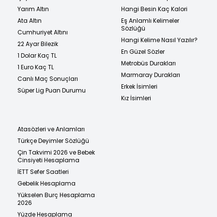
Yarım Altın
Hangi Besin Kaç Kalori
Ata Altın
Eş Anlamlı Kelimeler
Sözlüğü
Cumhuriyet Altını
Hangi Kelime Nasıl Yazılır?
22 Ayar Bilezik
En Güzel Sözler
1 Dolar Kaç TL
Metrobüs Durakları
1 Euro Kaç TL
Marmaray Durakları
Canlı Maç Sonuçları
Erkek İsimleri
Süper Lig Puan Durumu
Kız İsimleri
Atasözleri ve Anlamları
Türkçe Deyimler Sözlüğü
Çin Takvimi 2026 ve Bebek
Cinsiyeti Hesaplama
İETT Sefer Saatleri
Gebelik Hesaplama
Yükselen Burç Hesaplama
2026
Yüzde Hesaplama