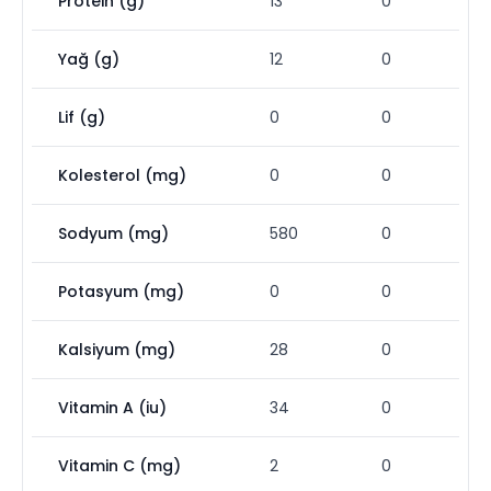
Protein (g)
13
0
Yağ (g)
12
0
Lif (g)
0
0
Kolesterol (mg)
0
0
Sodyum (mg)
580
0
Potasyum (mg)
0
0
Kalsiyum (mg)
28
0
Vitamin A (iu)
34
0
Vitamin C (mg)
2
0