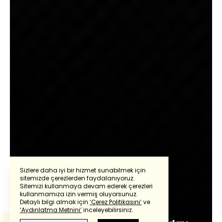
Sizlere daha iyi bir hizmet sunabilmek için
sitemizde çerezlerden faydalanıyoruz.
Sitemizi kullanmaya devam ederek çerezleri
Powered by
Translate
kullanmamıza izin vermiş oluyorsunuz.
Ayşe Özek Karasu
Detaylı bilgi almak için
‘Çerez Politikasını’
ve
‘Aydınlatma Metnini’
inceleyebilirsiniz.
Bu çeviride
Google Translete
kullanılmıştır.