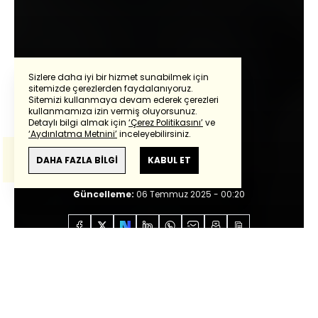
Sizlere daha iyi bir hizmet sunabilmek için
sitemizde çerezlerden faydalanıyoruz.
Sitemizi kullanmaya devam ederek çerezleri
Powered by
Translate
kullanmamıza izin vermiş oluyorsunuz.
Esin Övet
Detaylı bilgi almak için
‘Çerez Politikasını’
ve
‘Aydınlatma Metnini’
inceleyebilirsiniz.
Bu çeviride
Google Translete
kullanılmıştır.
Yeni şarkılar yolda
Anlam ve çeviri hatalarından
haberturk.com
DAHA FAZLA BİLGİ
KABUL ET
sorumlu değildir.
Giriş:
06 Temmuz 2025 - 00:20
Güncelleme:
06 Temmuz 2025 - 00:20
Anasayfa
Özel İçerikler
Esin Övet
Yeni şarkılar
yolda