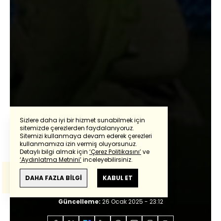
Sizlere daha iyi bir hizmet sunabilmek için
sitemizde çerezlerden faydalanıyoruz.
Sitemizi kullanmaya devam ederek çerezleri
Powered by
Translate
kullanmamıza izin vermiş oluyorsunuz.
İbrahim Yıldız
Detaylı bilgi almak için
‘Çerez Politikasını’
ve
‘Aydınlatma Metnini’
inceleyebilirsiniz.
Bu çeviride
Google Translete
kullanılmıştır.
10 dakikalık kasırga!
Anlam ve çeviri hatalarından
haberturk.com
DAHA FAZLA BİLGİ
KABUL ET
sorumlu değildir.
Giriş:
26 Ocak 2025 - 23:11
Güncelleme:
26 Ocak 2025 - 23:12