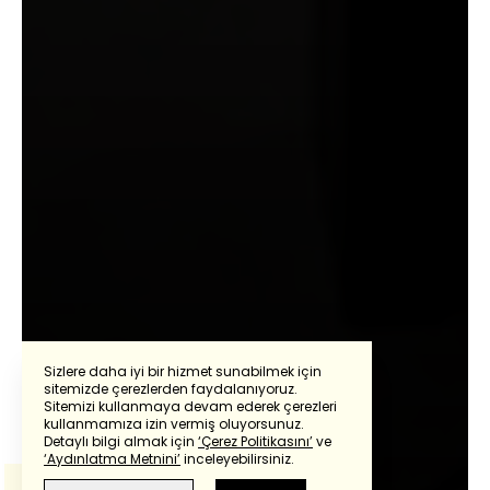
Sizlere daha iyi bir hizmet sunabilmek için
sitemizde çerezlerden faydalanıyoruz.
Muharrem Sarıkaya
Sitemizi kullanmaya devam ederek çerezleri
Powered by
Translate
kullanmamıza izin vermiş oluyorsunuz.
Detaylı bilgi almak için
‘Çerez Politikasını’
ve
Bayram sonrasında
‘Aydınlatma Metnini’
inceleyebilirsiniz.
Bu çeviride
Google Translete
kullanılmıştır.
olacakların işareti