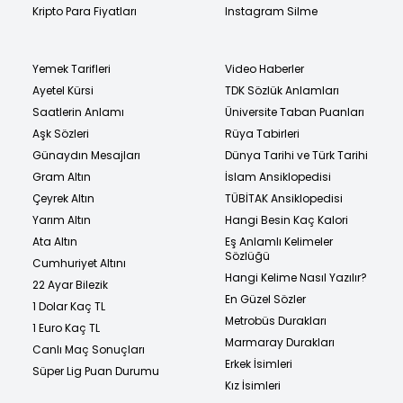
Kripto Para Fiyatları
Instagram Silme
Yemek Tarifleri
Video Haberler
Ayetel Kürsi
TDK Sözlük Anlamları
Saatlerin Anlamı
Üniversite Taban Puanları
Aşk Sözleri
Rüya Tabirleri
Günaydın Mesajları
Dünya Tarihi ve Türk Tarihi
Gram Altın
İslam Ansiklopedisi
Çeyrek Altın
TÜBİTAK Ansiklopedisi
Yarım Altın
Hangi Besin Kaç Kalori
Ata Altın
Eş Anlamlı Kelimeler
Sözlüğü
Cumhuriyet Altını
Hangi Kelime Nasıl Yazılır?
22 Ayar Bilezik
En Güzel Sözler
1 Dolar Kaç TL
Metrobüs Durakları
1 Euro Kaç TL
Marmaray Durakları
Canlı Maç Sonuçları
Erkek İsimleri
Süper Lig Puan Durumu
Kız İsimleri