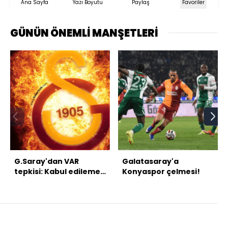
Ana Sayfa
Yazı Boyutu
Paylaş
Favoriler
GÜNÜN ÖNEMLİ MANŞETLERİ
G.Saray'dan VAR
Galatasaray'a
tepkisi: Kabul edilemez
Konyaspor çelmesi!
bir skandaldır!