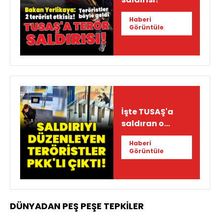
Haberi
Görüntüle
İşte TUSAŞ'a
saldıran o
teröristler ve
Haberi
saldırı anı
Görüntüle
DÜNYADAN PEŞ PEŞE TEPKİLER