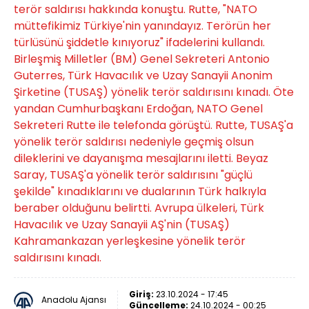
terör saldırısı hakkında konuştu. Rutte, "NATO
müttefikimiz Türkiye'nin yanındayız. Terörün her
türlüsünü şiddetle kınıyoruz" ifadelerini kullandı.
Birleşmiş Milletler (BM) Genel Sekreteri Antonio
Guterres, Türk Havacılık ve Uzay Sanayii Anonim
Şirketine (TUSAŞ) yönelik terör saldırısını kınadı. Öte
yandan Cumhurbaşkanı Erdoğan, NATO Genel
Sekreteri Rutte ile telefonda görüştü. Rutte, TUSAŞ'a
yönelik terör saldırısı nedeniyle geçmiş olsun
dileklerini ve dayanışma mesajlarını iletti. Beyaz
Saray, TUSAŞ'a yönelik terör saldırısını "güçlü
şekilde" kınadıklarını ve dualarının Türk halkıyla
beraber olduğunu belirtti. Avrupa ülkeleri, Türk
Havacılık ve Uzay Sanayii AŞ'nin (TUSAŞ)
Kahramankazan yerleşkesine yönelik terör
saldırısını kınadı.
Giriş:
23.10.2024 - 17:45
Anadolu Ajansı
Güncelleme:
24.10.2024 - 00:25