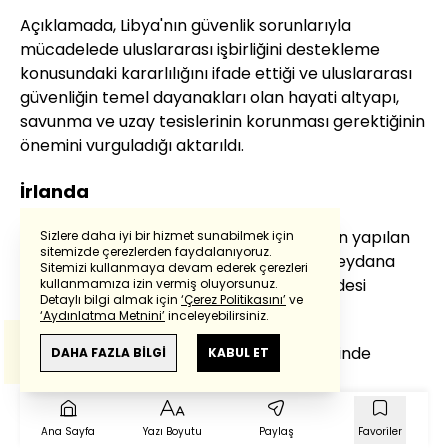
Açıklamada, Libya'nın güvenlik sorunlarıyla
mücadelede uluslararası işbirliğini destekleme
konusundaki kararlılığını ifade ettiği ve uluslararası
güvenliğin temel dayanakları olan hayati altyapı,
savunma ve uzay tesislerinin korunması gerektiğinin
önemini vurguladığı aktarıldı.
İrlanda
İrlanda Dışişleri Bakanlığının X hesabından yapılan
Sizlere daha iyi bir hizmet sunabilmek için
sitemizde çerezlerden faydalanıyoruz.
paylaşımda, "İrlanda bugün Türkiye'de meydana
Sitemizi kullanmaya devam ederek çerezleri
Powered by
Translate
gelen ölümcül saldırıyı kınamaktadır." ifadesi
kullanmamıza izin vermiş oluyorsunuz.
Detaylı bilgi almak için
‘Çerez Politikasını’
ve
kullanıldı.
‘Aydınlatma Metnini’
inceleyebilirsiniz.
Bu çeviride
Google Translete
kullanılmıştır.
Paylaşımda, Türk halkına başsağlığı dileğinde
Anlam ve çeviri hatalarından
haberturk.com
DAHA FAZLA BİLGİ
KABUL ET
sorumlu değildir.
bulunuldu.
"Fransa Türkiye'yle dayanışma içinde"
Ana Sayfa
Yazı Boyutu
Paylaş
Favoriler