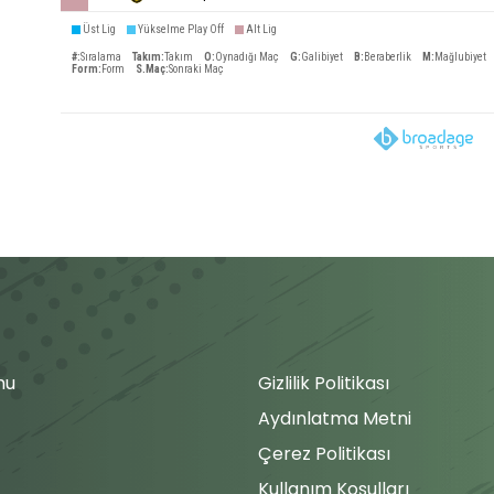
Üst Lig
Yükselme Play Off
Alt Lig
#
:
Sıralama
Takım
:
Takım
O
:
Oynadığı Maç
G
:
Galibiyet
B
:
Beraberlik
M
:
Mağlubiyet
Form
:
Form
S.Maç
:
Sonraki Maç
mu
Gizlilik Politikası
Aydınlatma Metni
Çerez Politikası
Kullanım Koşulları