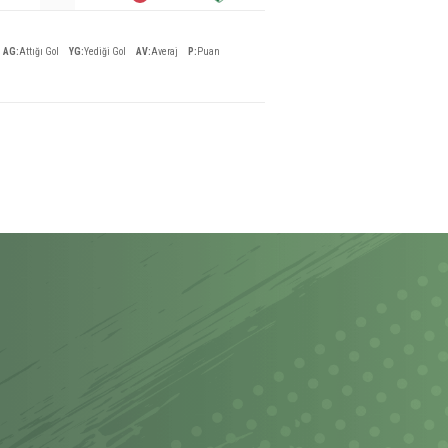
AG
:
Attığı Gol
YG
:
Yediği Gol
AV
:
Averaj
P
:
Puan