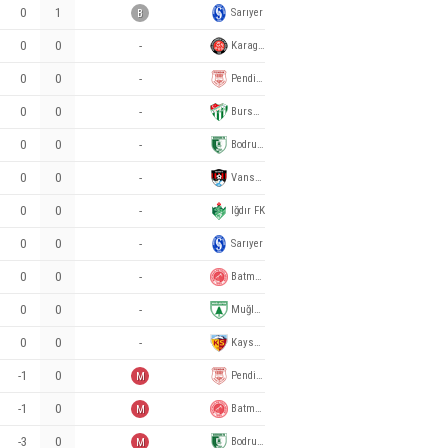
0
1
Sarıyer
B
0
0
-
Karagümrük
0
0
-
Pendikspor
0
0
-
Bursaspor
0
0
-
Bodrum
0
0
-
Vanspor FK
0
0
-
Iğdır FK
0
0
-
Sarıyer
0
0
-
Batman Petrolspor
0
0
-
Muğlaspor
0
0
-
Kayserispor
-1
0
Pendikspor
M
-1
0
Batman Petrolspor
M
-3
0
Bodrum
M