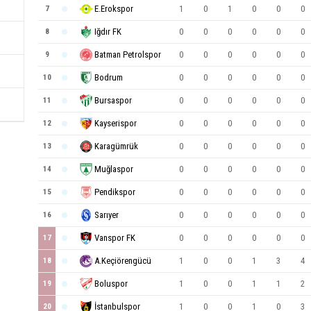
E.Erokspor
1
0
1
0
0
0
7
Iğdır FK
0
0
0
0
0
0
8
Batman Petrolspor
0
0
0
0
0
0
9
Bodrum
0
0
0
0
0
0
10
Bursaspor
0
0
0
0
0
0
11
Kayserispor
0
0
0
0
0
0
12
Karagümrük
0
0
0
0
0
0
13
Muğlaspor
0
0
0
0
0
0
14
Pendikspor
0
0
0
0
0
0
15
Sarıyer
0
0
0
0
0
0
16
Vanspor FK
0
0
0
0
0
0
17
A.Keçiörengücü
1
0
0
1
3
4
18
Boluspor
1
0
0
1
1
2
19
İstanbulspor
1
0
0
1
0
3
20