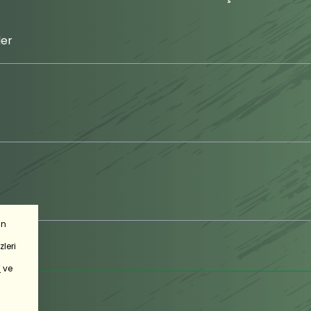
er
in
leri
’
ve