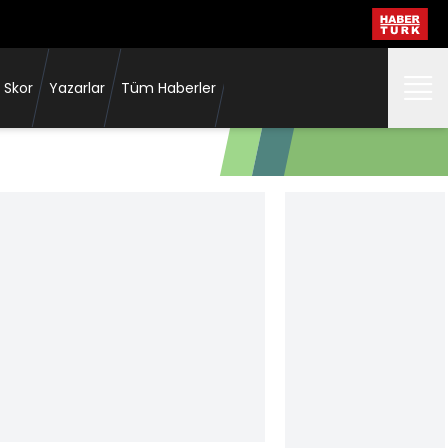
 Skor
Yazarlar
Tüm Haberler
UEFA’dan Oğuzhan Çakır’a görev