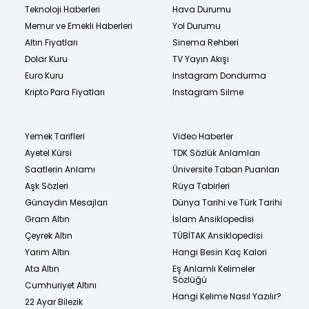
Teknoloji Haberleri
Hava Durumu
Memur ve Emekli Haberleri
Yol Durumu
Altın Fiyatları
Sinema Rehberi
Dolar Kuru
TV Yayın Akışı
Euro Kuru
Instagram Dondurma
Kripto Para Fiyatları
Instagram Silme
Yemek Tarifleri
Video Haberler
Ayetel Kürsi
TDK Sözlük Anlamları
Saatlerin Anlamı
Üniversite Taban Puanları
Aşk Sözleri
Rüya Tabirleri
Günaydın Mesajları
Dünya Tarihi ve Türk Tarihi
Gram Altın
İslam Ansiklopedisi
Çeyrek Altın
TÜBİTAK Ansiklopedisi
Yarım Altın
Hangi Besin Kaç Kalori
Ata Altın
Eş Anlamlı Kelimeler
Sözlüğü
Cumhuriyet Altını
Hangi Kelime Nasıl Yazılır?
22 Ayar Bilezik