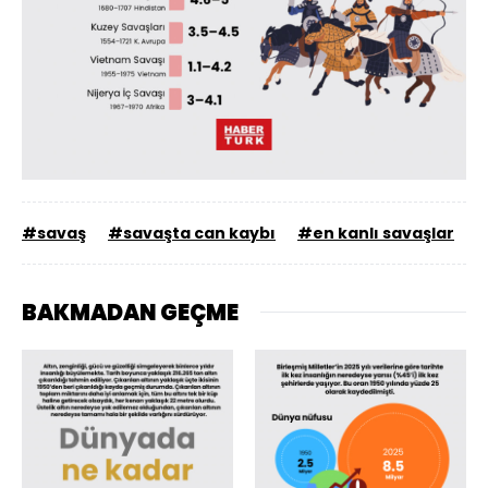
#savaş
#savaşta can kaybı
#en kanlı savaşlar
BAKMADAN GEÇME