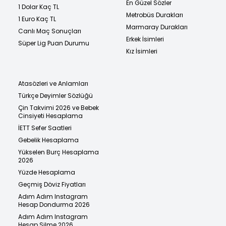
En Güzel Sözler
1 Dolar Kaç TL
Metrobüs Durakları
1 Euro Kaç TL
Marmaray Durakları
Canlı Maç Sonuçları
Erkek İsimleri
Süper Lig Puan Durumu
Kız İsimleri
Atasözleri ve Anlamları
Türkçe Deyimler Sözlüğü
Çin Takvimi 2026 ve Bebek
Cinsiyeti Hesaplama
İETT Sefer Saatleri
Gebelik Hesaplama
Yükselen Burç Hesaplama
2026
Yüzde Hesaplama
Geçmiş Döviz Fiyatları
Adım Adım Instagram
Hesap Dondurma 2026
Adım Adım Instagram
Hesap Silme 2026