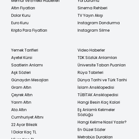
Memur ve Emekli Haberleri
Yol Durumu
Altın Fiyatları
Sinema Rehberi
Dolar Kuru
TV Yayın Akışı
Euro Kuru
Instagram Dondurma
Kripto Para Fiyatları
Instagram Silme
Yemek Tarifleri
Video Haberler
Ayetel Kürsi
TDK Sözlük Anlamları
Saatlerin Anlamı
Üniversite Taban Puanları
Aşk Sözleri
Rüya Tabirleri
Günaydın Mesajları
Dünya Tarihi ve Türk Tarihi
Gram Altın
İslam Ansiklopedisi
Çeyrek Altın
TÜBİTAK Ansiklopedisi
Yarım Altın
Hangi Besin Kaç Kalori
Ata Altın
Eş Anlamlı Kelimeler
Sözlüğü
Cumhuriyet Altını
Hangi Kelime Nasıl Yazılır?
22 Ayar Bilezik
En Güzel Sözler
1 Dolar Kaç TL
Metrobüs Durakları