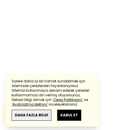
Sizlere daha iyi bir hizmet sunabilmek için
sitemizde çerezlerden faydalanıyoruz.
Sitemizi kullanmaya devam ederek çerezleri
Powered by
Translate
kullanmamıza izin vermiş oluyorsunuz.
Detaylı bilgi almak için
‘Çerez Politikasını’
ve
‘Aydınlatma Metnini’
inceleyebilirsiniz.
Bu çeviride
Google Translete
kullanılmıştır.
Anlam ve çeviri hatalarından
haberturk.com
DAHA FAZLA BİLGİ
KABUL ET
sorumlu değildir.