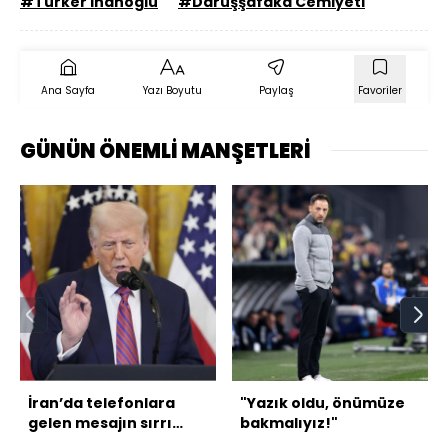
#Türker İnanoğlu
#Darüşşafaka Cemiyeti
Ana Sayfa
Yazı Boyutu
Paylaş
Favoriler
GÜNÜN ÖNEMLİ MANŞETLERİ
İran’da telefonlara
"Yazık oldu, önümüze
gelen mesajın sırrı
bakmalıyız!"
ortaya çıktı