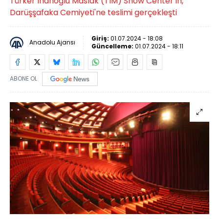
Türker İnanoğlu Maslak (TİM) Show Center'ın,
Darüşşafaka Cemiyeti'ne teslimi gerçekleşti
Giriş:
01.07.2024 - 18:08
Anadolu Ajansı
Güncelleme:
01.07.2024 - 18:11
ABONE OL