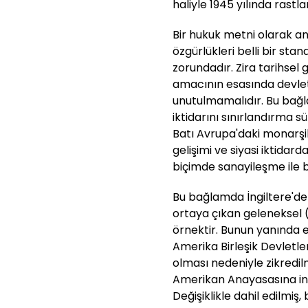
haliyle 1945 yılında rastl
Bir hukuk metni olarak a
özgürlükleri belli bir s
zorundadır. Zira tarihsel
amacının esasında devlet 
unutulmamalıdır. Bu bağl
iktidarını sınırlandırma sü
Batı Avrupa'daki monarşile
gelişimi ve siyasi iktida
biçimde sanayileşme ile b
Bu bağlamda İngiltere'de
ortaya çıkan geleneksel (
örnektir. Bunun yanında e
Amerika Birleşik Devletl
olması nedeniyle zikredilme
Amerikan Anayasasına insa
Değişiklikle dahil edilmi