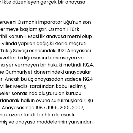
irlikte düzenleyen gerçek bir anayasa
serüveni Osmanlı İmparatorluğu'nun son
termeye başlamıştır. Osmanlı Türk
ihli Kanun-i Esasi ilk anayasa metni olup
yılında yapılan değişikliklerle meşruti
rtuluş Savaşı esnasındaki 1921 Anayasası
vetler birliği esasını benimseyen ve
na yer vermeyen bir hukuki metindi. 1924,
 ise Cumhuriyet dönemindeki anayasalar
r. Ancak bu üç anayasadan sadece 1924
illet Meclisi tarafından kabul edilmiş
arbeler sonrasında oluşturulan kurucu
rlanarak halkın oyuna sunulmuşlardır. Şu
 Anayasasında 1987, 1995, 2001, 2007,
mak üzere farklı tarihlerde esaslı
rilmiş ve anayasa maddelerinin yarısından