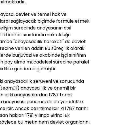
anılmaktadır.
nayasa, devlet ve temel hak ve
tandardı sağlayacak biçimde formüle etmek
 gelişim sürecinde anayasanın asıl
iktidarını sınırlandırmak olduğu
amda "anayasacılık hareketi" de devlet
recine verilen addır. Bu süreç ilk olarak
rde burjuvazi ve akabinde işçi sınıfının
rdan pay alma mücadelesi sürecine paralel
irlikte gündeme gelmiştir.
ki anayasacılık serüveni ve sonucunda
teamüli) anayasa, ilk ve önemli bir
n eski anayasalardan 1787 tarihli
eri anayasası günümüzde de yürürlükte
lidir. Ancak belirtilmelidir ki 1787 tarihli
n hakları 1791 yılında Birinci Ek
ş, böylece bu metin hem devlet organlarını