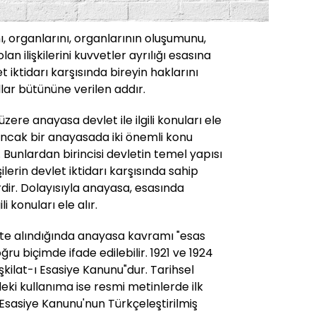
ı, organlarını, organlarının oluşumunu,
 olan ilişkilerini kuvvetler ayrılığı esasına
 iktidarı karşısında bireyin haklarını
lar bütününe verilen addır.
ere anayasa devlet ile ilgili konuları ele
Ancak bir anayasada iki önemli konu
unlardan birincisi devletin temel yapısı
işilerin devlet iktidarı karşısında sahip
dir. Dolayısıyla anayasa, esasında
li konuları ele alır.
ate alındığında anayasa kavramı "esas
ğru biçimde ifade edilebilir. 1921 ve 1924
şkilat-ı Esasiye Kanunu"dur. Tarihsel
eki kullanıma ise resmi metinlerde ilk
ı Esasiye Kanunu'nun Türkçeleştirilmiş