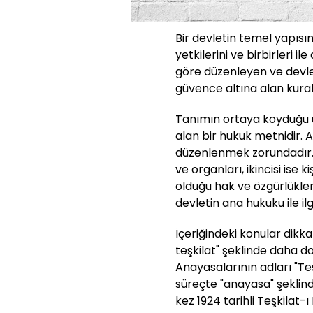
Bir devletin temel yapısın
yetkilerini ve birbirleri ile
göre düzenleyen ve devlet
güvence altına alan kural
Tanımın ortaya koyduğu üz
alan bir hukuk metnidir. 
düzenlenmek zorundadır. B
ve organları, ikincisi ise k
olduğu hak ve özgürlükler
devletin ana hukuku ile ilgi
İçeriğindeki konular dikk
teşkilat" şeklinde daha do
Anayasalarının adları "Te
süreçte "anayasa" şeklind
kez 1924 tarihli Teşkilat-