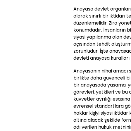
Anayasa devlet organların
olarak sınırlı bir iktidarı
düzenlemelidir. Zira yönet
konumdadır. İnsanların bi
siyasi yapılanma olan dev
açısından tehdit oluştu
zorunludur. İşte anayasac
devleti anayasa kuralları 
Anayasanın nihai amacı siy
birlikte daha güvenceli b
bir anayasada yasama, yü
görevleri, yetkileri ve bu o
kuvvetler ayrılığı esasın
evrensel standartlara gö
haklar kişiyi siyasi iktid
altına alacak şekilde for
adı verilen hukuk metnin