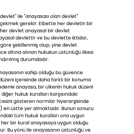
 devlet" ile "anayasası olan devlet"
 çekmek gerekir. Elbette her devletin bir
 her devlet anayasal bir devlet
ayasal devlettir ve bu devlette iktidar,
 göre şekillenmiş olup, yine devlet
ce altına alınan hukukun üstünlüğü ilkesi
landırılmış durumdadır.
e anayasanın sahip olduğu bu güvence
üzeni içerisinde daha farklı bir konuma
edenle anayasa, bir ülkenin hukuk düzeni
n diğer hukuk kuralları karşısındaki
cesini gösteren normlar hiyerarşisinde
) en üstte yer almaktadır. Bunun sonucu
ındaki tüm hukuk kuralları ona uygun
i her bir kural anayasaya uygun olduğu
ur. Bu yönü ile anayasanın üstünlüğü ve