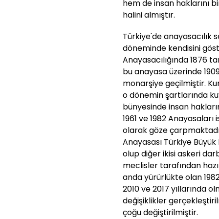
hem de insan haklarını b
halini almıştır.
Türkiye'de anayasacılık 
döneminde kendisini gös
Anayasacılığında 1876 tar
bu anayasa üzerinde 1909 
monarşiye geçilmiştir. Ku
o dönemin şartlarında kuv
bünyesinde insan hakları
1961 ve 1982 Anayasaları
olarak göze çarpmaktadı
Anayasası Türkiye Büyük M
olup diğer ikisi askeri d
meclisler tarafından hazı
anda yürürlükte olan 1982
2010 ve 2017 yıllarında ol
değişiklikler gerçekleşti
çoğu değiştirilmiştir.