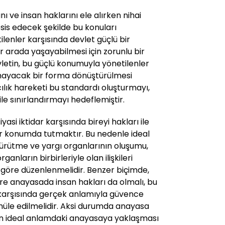
ı ve insan haklarını ele alırken nihai
 tesis edecek şekilde bu konuları
ilenler karşısında devlet güçlü bir
r arada yaşayabilmesi için zorunlu bir
letin, bu güçlü konumuyla yönetilenler
rmayacak bir forma dönüştürülmesi
ılık hareketi bu standardı oluşturmayı,
ile sınırlandırmayı hedeflemiştir.
asi iktidar karşısında bireyi hakları ile
ir konumda tutmaktır. Bu nedenle ideal
rütme ve yargı organlarının oluşumu,
rganların birbirleriyle olan ilişkileri
a göre düzenlenmelidir. Benzer biçimde,
re anayasada insan hakları da olmalı, bu
ar karşısında gerçek anlamıyla güvence
müle edilmelidir. Aksi durumda anayasa
in ideal anlamdaki anayasaya yaklaşması