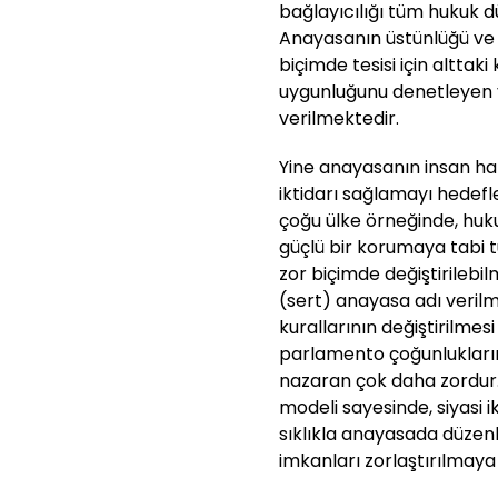
bağlayıcılığı tüm hukuk d
Anayasanın üstünlüğü ve b
biçimde tesisi için alttak
uygunluğunu denetleyen 
verilmektedir.
Yine anayasanın insan hak
iktidarı sağlamayı hedef
çoğu ülke örneğinde, huk
güçlü bir korumaya tabi t
zor biçimde değiştirilebi
(sert) anayasa adı veri
kurallarının değiştirilmesi
parlamento çoğunluklarını
nazaran çok daha zordur
modeli sayesinde, siyasi ik
sıklıkla anayasada düze
imkanları zorlaştırılmaya 