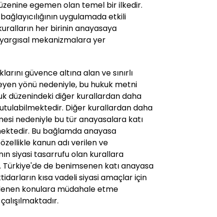
üzenine egemen olan temel bir ilkedir.
ağlayıcılığının uygulamada etkili
i kuralların her birinin anayasaya
yargısal mekanizmalara yer
larını güvence altına alan ve sınırlı
leyen yönü nedeniyle, bu hukuk metni
uk düzenindeki diğer kurallardan daha
utulabilmektedir. Diğer kurallardan daha
lmesi nedeniyle bu tür anayasalara katı
lmektedir. Bu bağlamda anayasa
 özellikle kanun adı verilen ve
n siyasi tasarrufu olan kurallara
. Türkiye'de de benimsenen katı anayasa
tidarların kısa vadeli siyasi amaçlar için
nlenen konulara müdahale etme
çalışılmaktadır.