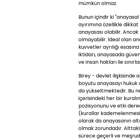
mümkün olmaz.
Bunun içindir ki "anayasal
ayırımına özellikle dikkat
anayasası olabilir. Ancak
olmayabilir. İdeal olan an
kuvvetler ayrılığı esasına
iktidarı, anayasada güven
ve insan hakları ile sınır
Birey - devlet ilişkisind
boyutu anayasayı hukuk d
da yükseltmektedir. Bu n
içerisindeki her bir kuralı
pozisyonunu ve etki dere
(kurallar kademelenmesi
olarak da anayasanın alt
olmak zorundadır. Alttak
sürece geçerli ve meşrud