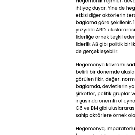
Hegemonik rejimler, devam
ihtiyaç duyar. Yine de hege
etkisi diğer aktörlerin te
bağlama göre şekillenir. 1
yüzyılda ABD. uluslarara
liderliğe örnek teşkil e
liderlik AB gibi politik bir
de gerçekleşebilir.
Hegemonya kavramı sadece 
belirli bir dönemde ulusla
görülen fikir, değer, nor
bağlamda, devletlerin yanı
şirketler, politik gruplar
inşasında önemli rol oyna
G8 ve BM gibi uluslarar
sahip aktörlere örnek olar
Hegemonya, imparatorluk 