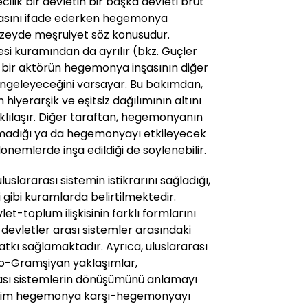
lik bir devletin bir başka devleti brüt
lmasını ifade ederken hegemonya
düzeyde meşruiyet söz konusudur.
 kuramından da ayrılır (bkz. Güçler
 bir aktörün hegemonya inşasının diğer
 dengeleyeceğini varsayar. Bu bakımdan,
in hiyerarşik ve eşitsiz dağılımının altını
ılaşır. Diğer taraftan, hegemonyanın
amadığı ya da hegemonyayı etkileyecek
nemlerde inşa edildiği de söylenebilir.
uslararası sistemin istikrarını sağladığı,
 gibi kuramlarda belirtilmektedir.
-toplum ilişkisinin farklı formlarını
devletler arası sistemler arasındaki
atkı sağlamaktadır. Ayrıca, uluslararası
 neo-Gramşiyan yaklaşımlar,
sı sistemlerin dönüşümünü anlamayı
tekim hegemonya karşı-hegemonyayı