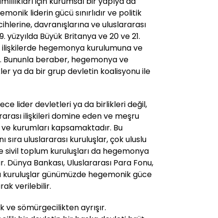
lılıkları için kurumsal bir yapıya da
monik liderin gücü sınırlıdır ve politik
rcihlerine, davranışlarına ve uluslararası
9. yüzyılda Büyük Britanya ve 20 ve 21.
sı ilişkilerde hegemonya kurulumuna ve
der. Bununla beraber, hegemonya ve
likler ya da bir grup devletin koalisyonu ile
lider devletleri ya da birlikleri değil,
rarası ilişkileri domine eden ve meşru
m ve kurumları kapsamaktadır. Bu
 sıra uluslararası kuruluşlar, çok uluslu
 ve sivil toplum kuruluşları da hegemonya
r. Dünya Bankası, Uluslararası Para Fonu,
ası kuruluşlar günümüzde hegemonik güce
ak verilebilir.
ve sömürgecilikten ayrışır.