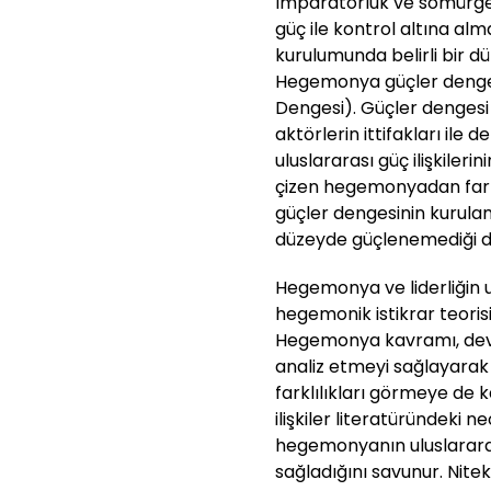
İmparatorluk ve sömürgeci
güç ile kontrol altına a
kurulumunda belirli bir 
Hegemonya güçler dengesi
Dengesi). Güçler dengesi
aktörlerin ittifakları ile
uluslararası güç ilişkilerin
çizen hegemonyadan farkl
güçler dengesinin kurul
düzeyde güçlenemediği dö
Hegemonya ve liderliğin ul
hegemonik istikrar teorisi
Hegemonya kavramı, devlet
analiz etmeyi sağlayarak 
farklılıkları görmeye de k
ilişkiler literatüründeki
hegemonyanın uluslarara
sağladığını savunur. Ni