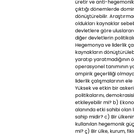
üretir ve anti-hegemonik 
çıktığı dönemlerde domina
dönüştürebilir. Araştırma
oldukları kaynaklar sebe
devletlere göre uluslarara
diğer devletlerin politika
Hegemonya ve liderlik çal
kaynakların dönüştürülebil
yaratıp yaratmadığının ö
operasyonel tanımının yap
ampirik geçerliliği olma
liderlik çalışmalarının ele 
Yüksek ve etkin bir asker
politikalarını, demokrasis
etkileyebilir mi? b) Ekonom
alanında etki sahibi olan 
sahip midir? c) Bir ülkeni
kullanılan hegemonik güç 
mi? ç) Bir ülke, kurum, fi