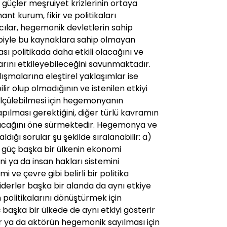
güçler meşruiyet krizlerinin ortaya
nt kurum, fikir ve politikaları
cılar, hegemonik devletlerin sahip
biyle bu kaynaklara sahip olmayan
sı politikada daha etkili olacağını ve
larını etkileyebileceğini savunmaktadır.
ışmalarına eleştirel yaklaşımlar ise
ir olup olmadığının ve istenilen etkiyi
lçülebilmesi için hegemonyanın
ılması gerektiğini, diğer türlü kavramın
yacağını öne sürmektedir. Hegemonya ve
aldığı sorular şu şekilde sıralanabilir: a)
i güç başka bir ülkenin ekonomi
ini ya da insan hakları sistemini
i ve çevre gibi belirli bir politika
liderler başka bir alanda da aynı etkiye
n politikalarını dönüştürmek için
başka bir ülkede de aynı etkiyi gösterir
kir ya da aktörün hegemonik sayılması için