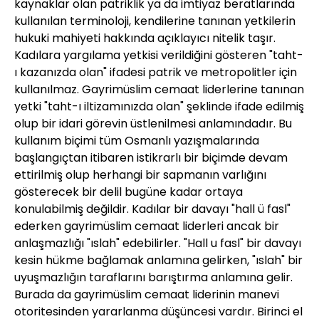
kaynaklar olan patriklik ya da imtiyaz beratlarında
kullanılan terminoloji, kendilerine tanınan yetkilerin
hukuki mahiyeti hakkında açıklayıcı nitelik taşır.
Kadılara yargılama yetkisi verildiğini gösteren "taht-
ı kazanızda olan" ifadesi patrik ve metropolitler için
kullanılmaz. Gayrimüslim cemaat liderlerine tanınan
yetki "taht-ı iltizamınızda olan" şeklinde ifade edilmiş
olup bir idari görevin üstlenilmesi anlamındadır. Bu
kullanım biçimi tüm Osmanlı yazışmalarında
başlangıçtan itibaren istikrarlı bir biçimde devam
ettirilmiş olup herhangi bir sapmanın varlığını
gösterecek bir delil bugüne kadar ortaya
konulabilmiş değildir. Kadılar bir davayı "hall ü fasl"
ederken gayrimüslim cemaat liderleri ancak bir
anlaşmazlığı "ıslah" edebilirler. "Hall u fasl" bir davayı
kesin hükme bağlamak anlamına gelirken, "ıslah" bir
uyuşmazlığın taraflarını barıştırma anlamına gelir.
Burada da gayrimüslim cemaat liderinin manevi
otoritesinden yararlanma düşüncesi vardır. Birinci el