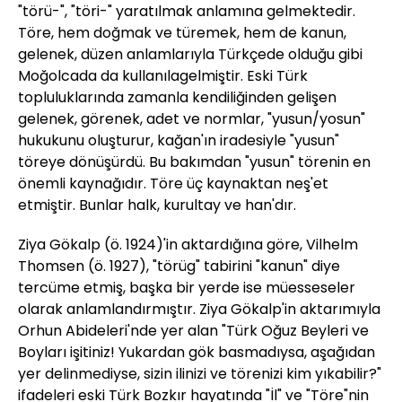
"törü-", "töri-" yaratılmak anlamına gelmektedir.
Töre, hem doğmak ve türemek, hem de kanun,
gelenek, düzen anlamlarıyla Türkçede olduğu gibi
Moğolcada da kullanılagelmiştir. Eski Türk
topluluklarında zamanla kendiliğinden gelişen
gelenek, görenek, adet ve normlar, "yusun/yosun"
hukukunu oluşturur, kağan'ın iradesiyle "yusun"
töreye dönüşürdü. Bu bakımdan "yusun" törenin en
önemli kaynağıdır. Töre üç kaynaktan neş'et
etmiştir. Bunlar halk, kurultay ve han'dır.
Ziya Gökalp (ö. 1924)'in aktardığına göre, Vilhelm
Thomsen (ö. 1927), "törüg" tabirini "kanun" diye
tercüme etmiş, başka bir yerde ise müesseseler
olarak anlamlandırmıştır. Ziya Gökalp'in aktarımıyla
Orhun Abideleri'nde yer alan "Türk Oğuz Beyleri ve
Boyları işitiniz! Yukardan gök basmadıysa, aşağıdan
yer delinmediyse, sizin ilinizi ve törenizi kim yıkabilir?"
ifadeleri eski Türk Bozkır hayatında "İl" ve "Töre"nin