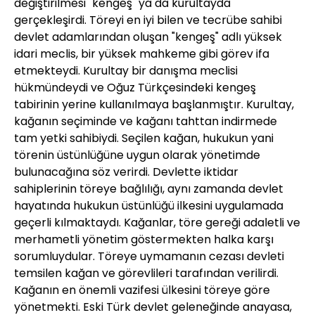
değiştirilmesi "kengeş" ya da kurultayda
gerçekleşirdi. Töreyi en iyi bilen ve tecrübe sahibi
devlet adamlarından oluşan "kengeş" adlı yüksek
idari meclis, bir yüksek mahkeme gibi görev ifa
etmekteydi. Kurultay bir danışma meclisi
hükmündeydi ve Oğuz Türkçesindeki kengeş
tabirinin yerine kullanılmaya başlanmıştır. Kurultay,
kağanın seçiminde ve kağanı tahttan indirmede
tam yetki sahibiydi. Seçilen kağan, hukukun yani
törenin üstünlüğüne uygun olarak yönetimde
bulunacağına söz verirdi. Devlette iktidar
sahiplerinin töreye bağlılığı, aynı zamanda devlet
hayatında hukukun üstünlüğü ilkesini uygulamada
geçerli kılmaktaydı. Kağanlar, töre gereği adaletli ve
merhametli yönetim göstermekten halka karşı
sorumluydular. Töreye uymamanın cezası devleti
temsilen kağan ve görevlileri tarafından verilirdi.
Kağanın en önemli vazifesi ülkesini töreye göre
yönetmekti. Eski Türk devlet geleneğinde anayasa,