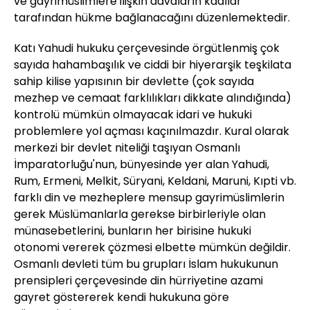
ve gayrimüslimlere ilişkin davaların kadılar
tarafından hükme bağlanacağını düzenlemektedir.
Katı Yahudi hukuku çerçevesinde örgütlenmiş çok
sayıda hahambaşılık ve ciddi bir hiyerarşik teşkilata
sahip kilise yapısının bir devlette (çok sayıda
mezhep ve cemaat farklılıkları dikkate alındığında)
kontrolü mümkün olmayacak idari ve hukuki
problemlere yol açması kaçınılmazdır. Kural olarak
merkezi bir devlet niteliği taşıyan Osmanlı
İmparatorluğu'nun, bünyesinde yer alan Yahudi,
Rum, Ermeni, Melkit, Süryani, Keldani, Maruni, Kıpti vb.
farklı din ve mezheplere mensup gayrimüslimlerin
gerek Müslümanlarla gerekse birbirleriyle olan
münasebetlerini, bunların her birisine hukuki
otonomi vererek çözmesi elbette mümkün değildir.
Osmanlı devleti tüm bu grupları İslam hukukunun
prensipleri çerçevesinde din hürriyetine azami
gayret göstererek kendi hukukuna göre