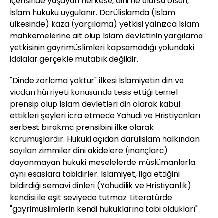
içerisinde yaşayan herkese, dini ne olursa olsun,
İslam hukuku uygulanır. Darülislamda (İslam
ülkesinde) kaza (yargılama) yetkisi yalnızca İslam
mahkemelerine ait olup İslam devletinin yargılama
yetkisinin gayrimüslimleri kapsamadığı yolundaki
iddialar gerçekle mutabık değildir.
"Dinde zorlama yoktur" ilkesi İslamiyetin din ve
vicdan hürriyeti konusunda tesis ettiği temel
prensip olup İslam devletleri din olarak kabul
ettikleri şeyleri icra etmede Yahudi ve Hristiyanları
serbest bırakma prensibini ilke olarak
korumuşlardır. Hukuki açıdan darülislam halkından
sayılan zimmiler dini akidelere (inançlara)
dayanmayan hukuki meselelerde müslümanlarla
aynı esaslara tabidirler. İslamiyet, ilga ettiğini
bildirdiği semavi dinleri (Yahudilik ve Hristiyanlık)
kendisi ile eşit seviyede tutmaz. Literatürde
"gayrimüslimlerin kendi hukuklarına tabi oldukları"