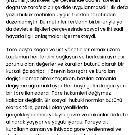
(insanlık). Bu ilkeler çerçevesinde adalet, törenin
doğru ve tarafsız bir şekilde uygulanmasıdır. İlk defa
yazılı hukuk metinleri Uygur Türkleri tarafından
düzenlemiştir. Bu metinler fertlerin birbirleriyle ya
da devletle ilişkileri çerçevesinde sosyal ve iktisadi
hayatla ilgili anlaşmaları içermekteydi.
Töre başta kağan ve üst yöneticiler olmak üzere
toplumun her ferdini bağlayan ve herkesin uyması
zorunlu olan değerler ve kurallar bütünü olarak bir
kutsallığa sahipti. Törenin bazı şart ve kuralları
değiştirilemez nitelik taşırken, bazıları zamanla
değişime uğramaktaydı. Her başa gelen kağan yeni
bir töre ilan ederdi. Töre hükümleri değişmez
kalıplar değildir. Bir sosyal-hukuki normlar bütünü
olarak töre, gerekli olan yeniliklerin
gerçekleştirilmesi yoluyla çevre ve imkanlar dikkate
alınarak yaşıyor ve yaşatılıyordu. Töreye ait
kuralların zaman ve ihtiyaca göre yenilenmesi ve