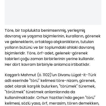
Töre, bir toplulukta benimsenmiş, yerleşmiş
davranış ve yaşama biçimlerinin, kuralların, görenek
ve geleneklerin, ortaklaşa alışkanlıkların, tutulan
yolların bütünü ve bir toplumdaki ahlaki davranış
biçimleridir. Töre, örf-adet, gelenek-görenek
tabirleri çoğu zaman birbirlerinin yerine kullanılır.
Her dört kavram birbiriyle anlamca irtibatlıdır.
Kaşgarlı Mahmut (ö. 1102)'un Divanu Lügat-it-Türk
adlı eserinde "törü" kelimesi töre-nizam, görenek,
adet olarak karşılık bulurken, "törümek" türemek,
"törütmek" türetmek anlamlarında da
kullanılmaktadır. Orhun Yazıtları'nda geçen "törü"
kelimesi, sözlü yasa, örf, merasim, tören demekken,