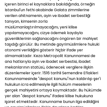
içeren birinci el kaynaklara bakıldığında, örneğin
İstanbul'un fethi akabinde Galata zimmilerine
verilen ahitnamenin, ayin ve ibadet serbestliği
tanıyan, kimsenin zorla
müslümanlaştırılmayacağını, yeni kilise
yapılamayacağını, cizye ödemek kaydıyla
güvenliklerinin sağlanacağını öngören bir mahiyet
taşıdığı görülür. Bu metinde gayrimüslimlere hukuki
otonomi verildiğini gösterir hiçbir ifade yer
almamaktadır. Keza Metropolit Kanunnamesi de
ana hatlarıyla ayin ve ibadet serbestisi, ibadet
mekanlarının statüsü, ödenecek vergilere ilişkin
düzenlemeler içerir. 1516 tarihli Semendire Eflakleri
Kanunnamesinde "despot kanunu"nun kaldırılıp şer'i
hukukun icra edilmesiyle ilgili hüküm meselenin
gerçek mahiyetini ortaya koymaktadır. Bu hükümde
yer alan "despot kanunu" ifadesi kilise hukukuna
işaret etmektedir. Kanunname bunun ilga edildiğini