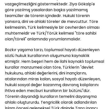
vazgeçilmezliğini göstermektedir. Ziya Gökalp'e
göre yazılmış yasalardan başka yazılmamış
teamüller de törenin içindedir. Hukuki törenin
yanısıra, dini ve ahlaki töreler de mevcuttur. Töre
kelimesinin, Türk kelimesiyle bir cevherden olması
muhtemeldir ve Türk/Törük kelimesi "töre sahibi
olan/töreli" anlamında yorumlanmalıdır.
Bozkır yaşama tarzı, toplumsal hayatı düzenleyen
sözlü hukuk kurallarının oluşumuna kaynaklık
etmiştir. Hem beşeri hem de ilahi kaynaklı toplumsal
kurallar manzumesi olan töre, Türklerin "devlet
hukukunu, ahlaki değerlerini, dini inançlarını,
atalarından miras kalan, sosyal hayatı düzenleyen,
hukuki sosyal değer kazanmış davranış kalıplarını
ihtiva eden mecburi kuralların bir bütünü"dür.
Törenin dayandığı kuralların temelini dayanışma
ahlakı oluştururdu. Tengricilik olarak adlandırılan
İslam öncesi geleneksel Türk dininde Tanrı inancı