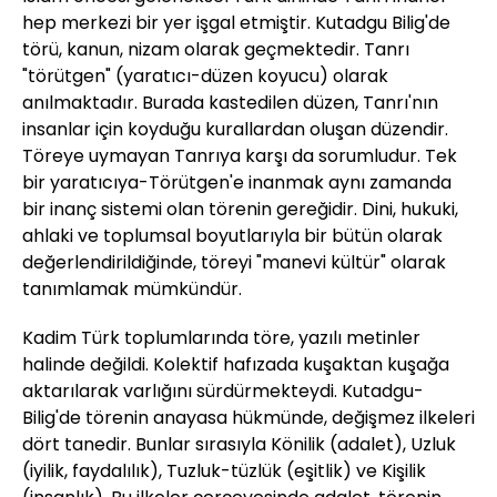
hep merkezi bir yer işgal etmiştir. Kutadgu Bilig'de
törü, kanun, nizam olarak geçmektedir. Tanrı
"törütgen" (yaratıcı-düzen koyucu) olarak
anılmaktadır. Burada kastedilen düzen, Tanrı'nın
insanlar için koyduğu kurallardan oluşan düzendir.
Töreye uymayan Tanrıya karşı da sorumludur. Tek
bir yaratıcıya-Törütgen'e inanmak aynı zamanda
bir inanç sistemi olan törenin gereğidir. Dini, hukuki,
ahlaki ve toplumsal boyutlarıyla bir bütün olarak
değerlendirildiğinde, töreyi "manevi kültür" olarak
tanımlamak mümkündür.
Kadim Türk toplumlarında töre, yazılı metinler
halinde değildi. Kolektif hafızada kuşaktan kuşağa
aktarılarak varlığını sürdürmekteydi. Kutadgu-
Bilig'de törenin anayasa hükmünde, değişmez ilkeleri
dört tanedir. Bunlar sırasıyla Könilik (adalet), Uzluk
(iyilik, faydalılık), Tuzluk-tüzlük (eşitlik) ve Kişilik