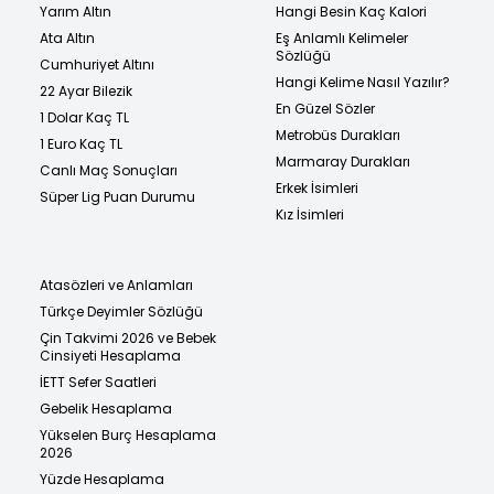
Yarım Altın
Hangi Besin Kaç Kalori
Ata Altın
Eş Anlamlı Kelimeler
Sözlüğü
Cumhuriyet Altını
Hangi Kelime Nasıl Yazılır?
22 Ayar Bilezik
En Güzel Sözler
1 Dolar Kaç TL
Metrobüs Durakları
1 Euro Kaç TL
Marmaray Durakları
Canlı Maç Sonuçları
Erkek İsimleri
Süper Lig Puan Durumu
Kız İsimleri
Atasözleri ve Anlamları
Türkçe Deyimler Sözlüğü
Çin Takvimi 2026 ve Bebek
Cinsiyeti Hesaplama
İETT Sefer Saatleri
Gebelik Hesaplama
Yükselen Burç Hesaplama
2026
Yüzde Hesaplama