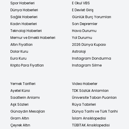
Spor Haberleri
E Okul VBS
Dünya Haberleri
E Devlet Giriş
Sağlık Haberleri
Günlük Burç Yorumları
Kadın Haberleri
Son Depremler
Teknoloji Haberleri
Hava Durumu
Memur ve Emekli Haberleri
Yol Durumu
Altın Fiyatları
2026 Dünya Kupası
Dolar Kuru
Astroloji
Euro Kuru
Instagram Dondurma
Kripto Para Fiyatları
Instagram Silme
Yemek Tarifleri
Video Haberler
Ayetel Kürsi
TDK Sözlük Anlamları
Saatlerin Anlamı
Üniversite Taban Puanları
Aşk Sözleri
Rüya Tabirleri
Günaydın Mesajları
Dünya Tarihi ve Türk Tarihi
Gram Altın
İslam Ansiklopedisi
Çeyrek Altın
TÜBİTAK Ansiklopedisi