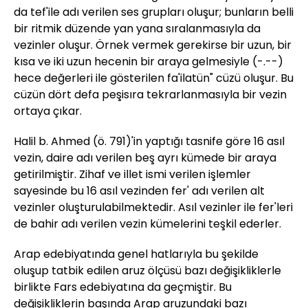
da tef'ile adı verilen ses grupları oluşur; bunların belli
bir ritmik düzende yan yana sıralanmasıyla da
vezinler oluşur. Örnek vermek gerekirse bir uzun, bir
kısa ve iki uzun hecenin bir araya gelmesiyle (-.--)
hece değerleri ile gösterilen fa'ilatün" cüzü oluşur. Bu
cüzün dört defa peşisıra tekrarlanmasıyla bir vezin
ortaya çıkar.
Halil b. Ahmed (ö. 791)'in yaptığı tasnife göre 16 asıl
vezin, daire adı verilen beş ayrı kümede bir araya
getirilmiştir. Zihaf ve illet ismi verilen işlemler
sayesinde bu 16 asıl vezinden fer' adı verilen alt
vezinler oluşturulabilmektedir. Asıl vezinler ile fer'leri
de bahir adı verilen vezin kümelerini teşkil ederler.
Arap edebiyatında genel hatlarıyla bu şekilde
oluşup tatbik edilen aruz ölçüsü bazı değişikliklerle
birlikte Fars edebiyatına da geçmiştir. Bu
değişikliklerin başında Arap aruzundaki bazı