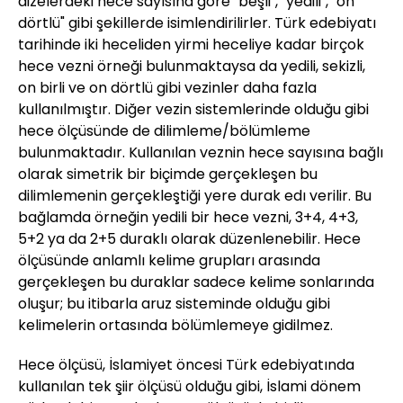
dizelerdeki hece sayısına göre "beşli", "yedili", "on
dörtlü" gibi şekillerde isimlendirilirler. Türk edebiyatı
tarihinde iki heceliden yirmi heceliye kadar birçok
hece vezni örneği bulunmaktaysa da yedili, sekizli,
on birli ve on dörtlü gibi vezinler daha fazla
kullanılmıştır. Diğer vezin sistemlerinde olduğu gibi
hece ölçüsünde de dilimleme/bölümleme
bulunmaktadır. Kullanılan veznin hece sayısına bağlı
olarak simetrik bir biçimde gerçekleşen bu
dilimlemenin gerçekleştiği yere durak edı verilir. Bu
bağlamda örneğin yedili bir hece vezni, 3+4, 4+3,
5+2 ya da 2+5 duraklı olarak düzenlenebilir. Hece
ölçüsünde anlamlı kelime grupları arasında
gerçekleşen bu duraklar sadece kelime sonlarında
oluşur; bu itibarla aruz sisteminde olduğu gibi
kelimelerin ortasında bölümlemeye gidilmez.
Hece ölçüsü, İslamiyet öncesi Türk edebiyatında
kullanılan tek şiir ölçüsü olduğu gibi, İslami dönem