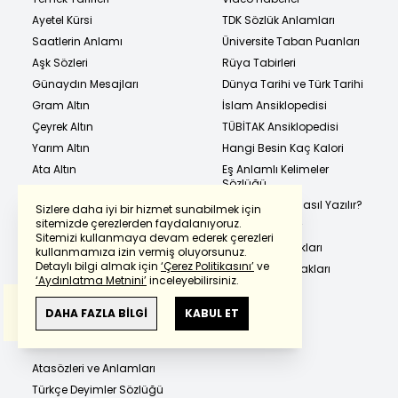
Ayetel Kürsi
TDK Sözlük Anlamları
Saatlerin Anlamı
Üniversite Taban Puanları
Aşk Sözleri
Rüya Tabirleri
Günaydın Mesajları
Dünya Tarihi ve Türk Tarihi
Gram Altın
İslam Ansiklopedisi
Çeyrek Altın
TÜBİTAK Ansiklopedisi
Yarım Altın
Hangi Besin Kaç Kalori
Ata Altın
Eş Anlamlı Kelimeler
Sözlüğü
Cumhuriyet Altını
Hangi Kelime Nasıl Yazılır?
Sizlere daha iyi bir hizmet sunabilmek için
22 Ayar Bilezik
sitemizde çerezlerden faydalanıyoruz.
En Güzel Sözler
1 Dolar Kaç TL
Sitemizi kullanmaya devam ederek çerezleri
Powered by
Translate
Metrobüs Durakları
kullanmamıza izin vermiş oluyorsunuz.
1 Euro Kaç TL
Detaylı bilgi almak için
‘Çerez Politikasını’
ve
Marmaray Durakları
Canlı Maç Sonuçları
‘Aydınlatma Metnini’
inceleyebilirsiniz.
Erkek İsimleri
Süper Lig Puan Durumu
Bu çeviride
Google Translete
kullanılmıştır.
Kız İsimleri
Anlam ve çeviri hatalarından
haberturk.com
DAHA FAZLA BİLGİ
KABUL ET
sorumlu değildir.
Atasözleri ve Anlamları
Türkçe Deyimler Sözlüğü