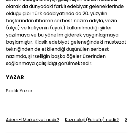
olarak da dünyadaki farklı edebiyat geleneklerinde
olduğu gibi Türk edebiyatında da 20. yüzyılın
başlarından itibaren serbest nazım adıyla, vezin
(ölçü) ve kafiyenin (uyak) kullanılmadığı şiirler
yazılmaya ve bu yönelim giderek yaygınlaşmaya
başlamıştır. Klasik edebiyat geleneğindeki müstezat
tekniğinden de etkilendiği düşünülen serbest
nazımda, şiirselliğin başka öğeler üzerinden
sağlanmaya çalışıldığı görülmektedir.
YAZAR
Sadık Yazar
Adem-İ Merkezi̇yet nedir?
Kozmoloji̇ (Felsefe) nedir?
Ger