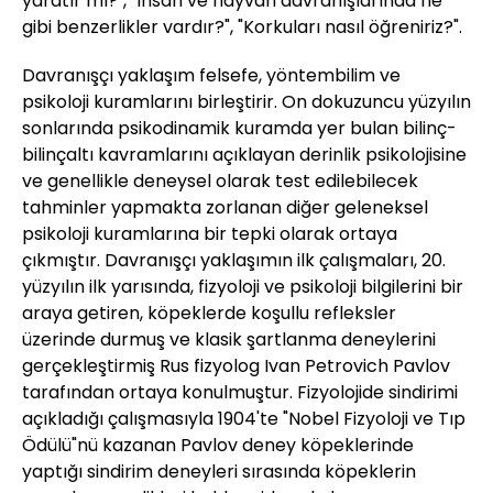
yaratır mı?", "İnsan ve hayvan davranışlarında ne
gibi benzerlikler vardır?", "Korkuları nasıl öğreniriz?".
Davranışçı yaklaşım felsefe, yöntembilim ve
psikoloji kuramlarını birleştirir. On dokuzuncu yüzyılın
sonlarında psikodinamik kuramda yer bulan bilinç-
bilinçaltı kavramlarını açıklayan derinlik psikolojisine
ve genellikle deneysel olarak test edilebilecek
tahminler yapmakta zorlanan diğer geleneksel
psikoloji kuramlarına bir tepki olarak ortaya
çıkmıştır. Davranışçı yaklaşımın ilk çalışmaları, 20.
yüzyılın ilk yarısında, fizyoloji ve psikoloji bilgilerini bir
araya getiren, köpeklerde koşullu refleksler
üzerinde durmuş ve klasik şartlanma deneylerini
gerçekleştirmiş Rus fizyolog Ivan Petrovich Pavlov
tarafından ortaya konulmuştur. Fizyolojide sindirimi
açıkladığı çalışmasıyla 1904'te "Nobel Fizyoloji ve Tıp
Ödülü"nü kazanan Pavlov deney köpeklerinde
yaptığı sindirim deneyleri sırasında köpeklerin