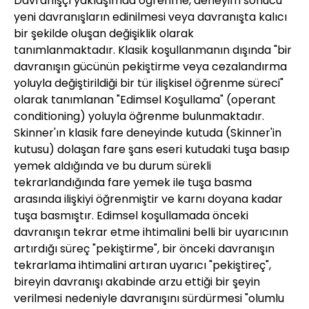
Davranışçı yaklaşımda öğrenme, deneyim sonucu
yeni davranışların edinilmesi veya davranışta kalıcı
bir şekilde oluşan değişiklik olarak
tanımlanmaktadır. Klasik koşullanmanın dışında "bir
davranışın gücünün pekiştirme veya cezalandırma
yoluyla değiştirildiği bir tür ilişkisel öğrenme süreci"
olarak tanımlanan "Edimsel Koşullama" (operant
conditioning) yoluyla öğrenme bulunmaktadır.
Skinner'ın klasik fare deneyinde kutuda (Skinner'in
kutusu) dolaşan fare şans eseri kutudaki tuşa basıp
yemek aldığında ve bu durum sürekli
tekrarlandığında fare yemek ile tuşa basma
arasında ilişkiyi öğrenmiştir ve karnı doyana kadar
tuşa basmıştır. Edimsel koşullamada önceki
davranışın tekrar etme ihtimalini belli bir uyarıcının
artırdığı süreç "pekiştirme", bir önceki davranışın
tekrarlama ihtimalini artıran uyarıcı "pekiştireç",
bireyin davranışı akabinde arzu ettiği bir şeyin
verilmesi nedeniyle davranışını sürdürmesi "olumlu