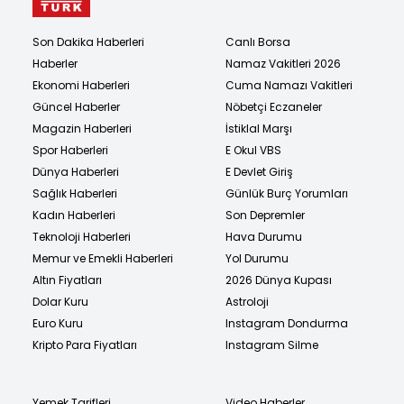
Son Dakika Haberleri
Canlı Borsa
Haberler
Namaz Vakitleri 2026
Ekonomi Haberleri
Cuma Namazı Vakitleri
Güncel Haberler
Nöbetçi Eczaneler
Magazin Haberleri
İstiklal Marşı
Spor Haberleri
E Okul VBS
Dünya Haberleri
E Devlet Giriş
Sağlık Haberleri
Günlük Burç Yorumları
Kadın Haberleri
Son Depremler
Teknoloji Haberleri
Hava Durumu
Memur ve Emekli Haberleri
Yol Durumu
Altın Fiyatları
2026 Dünya Kupası
Dolar Kuru
Astroloji
Euro Kuru
Instagram Dondurma
Kripto Para Fiyatları
Instagram Silme
Yemek Tarifleri
Video Haberler