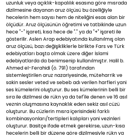
uzunluk veya açıklık-kapalılık esasına göre mısrada
dizilmesine dayanan aruz ölçüsü bu özelliğiyle
hecelerin hem sayısı hem de niteliğini esas alan bir
ölçüdür. Aruz ölçüsünün öğretimi ve tatbikinde uzun
hece "-" işareti, kısa hece de "." ya da "+" işareti ile
gösterilir. Aslen Arap edebiyatında kullanılmış olan
aruz ölçüsü, bazı değişikliklerle birlikte Fars ve Türk
edebiyatları başta olmak üzere diğer İslami
edebiyatlarda da benimsenip kullanılmıştır. Halil b.
Ahmed el-Ferahidi (ö. 791) tarafından
sistemleştirilen aruz nazariyesinde, müteharrik ve
sakin sesler veted ve sebeb adı verilen harfleri yani
ses kümelerini oluşturur. Bu ses kümelerinin belli bir
sıra ile dizilmesi de rükn ya da tef'ile denen ve 16 asıl
veznin oluşmasına kaynaklık eden sekiz asıl cüzü
oluşturur. Bu cüzlerin mısra içerisindeki farklı
kombinasyonları/tertipleri kalıpları yani vezinleri
oluşturur. Basitçe ifade etmek gerekirse, uzun-kısa
hecelerin belli bir düzene göre dizilmesiyle rükn ya