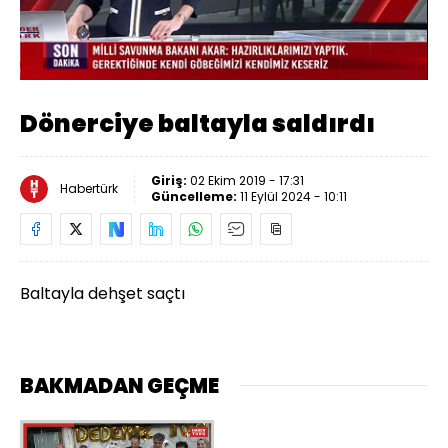
Yüklendi
:
53.76%
Sesi
Oynatma
Aç
Hızı
Dönerciye baltayla saldırdı
Giriş:
02 Ekim 2019 - 17:31
Habertürk
Güncelleme:
11 Eylül 2024 - 10:11
Baltayla dehşet saçtı
BAKMADAN GEÇME