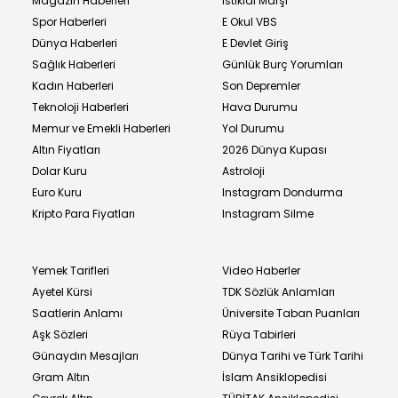
Magazin Haberleri
İstiklal Marşı
Spor Haberleri
E Okul VBS
Dünya Haberleri
E Devlet Giriş
Sağlık Haberleri
Günlük Burç Yorumları
Kadın Haberleri
Son Depremler
Teknoloji Haberleri
Hava Durumu
Memur ve Emekli Haberleri
Yol Durumu
Altın Fiyatları
2026 Dünya Kupası
Dolar Kuru
Astroloji
Euro Kuru
Instagram Dondurma
Kripto Para Fiyatları
Instagram Silme
Yemek Tarifleri
Video Haberler
Ayetel Kürsi
TDK Sözlük Anlamları
Saatlerin Anlamı
Üniversite Taban Puanları
Aşk Sözleri
Rüya Tabirleri
Günaydın Mesajları
Dünya Tarihi ve Türk Tarihi
Gram Altın
İslam Ansiklopedisi