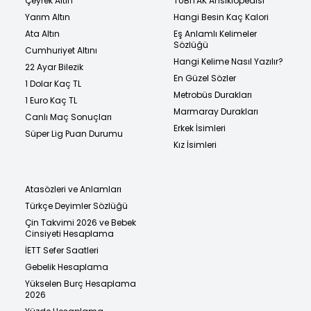
Çeyrek Altın
TÜBİTAK Ansiklopedisi
Yarım Altın
Hangi Besin Kaç Kalori
Ata Altın
Eş Anlamlı Kelimeler
Sözlüğü
Cumhuriyet Altını
Hangi Kelime Nasıl Yazılır?
22 Ayar Bilezik
En Güzel Sözler
1 Dolar Kaç TL
Metrobüs Durakları
1 Euro Kaç TL
Marmaray Durakları
Canlı Maç Sonuçları
Erkek İsimleri
Süper Lig Puan Durumu
Kız İsimleri
Atasözleri ve Anlamları
Türkçe Deyimler Sözlüğü
Çin Takvimi 2026 ve Bebek
Cinsiyeti Hesaplama
İETT Sefer Saatleri
Gebelik Hesaplama
Yükselen Burç Hesaplama
2026