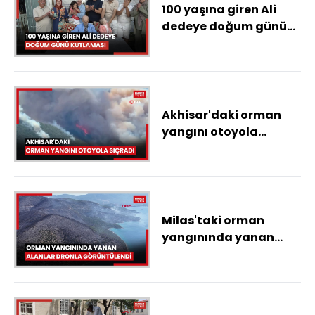
100 yaşına giren Ali
dedeye doğum günü
kutlaması
Akhisar'daki orman
yangını otoyola
sıçradı
Milas'taki orman
yangınında yanan
alanlar dronla
görüntülendi