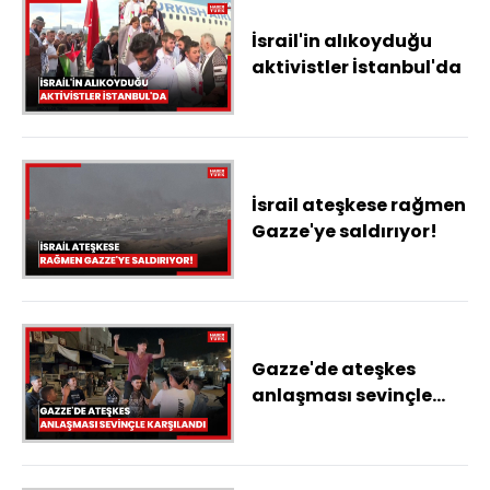
İsrail'in alıkoyduğu
aktivistler İstanbul'da
İsrail ateşkese rağmen
Gazze'ye saldırıyor!
Gazze'de ateşkes
anlaşması sevinçle
karşılandı