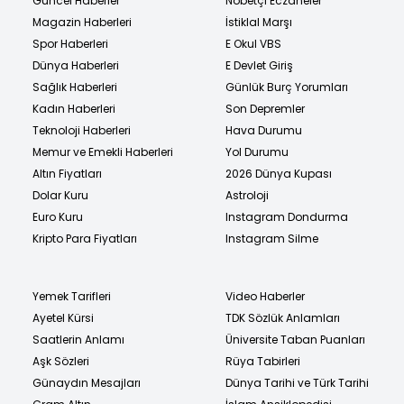
Güncel Haberler
Nöbetçi Eczaneler
Magazin Haberleri
İstiklal Marşı
Spor Haberleri
E Okul VBS
Dünya Haberleri
E Devlet Giriş
Sağlık Haberleri
Günlük Burç Yorumları
Kadın Haberleri
Son Depremler
Teknoloji Haberleri
Hava Durumu
Memur ve Emekli Haberleri
Yol Durumu
Altın Fiyatları
2026 Dünya Kupası
Dolar Kuru
Astroloji
Euro Kuru
Instagram Dondurma
Kripto Para Fiyatları
Instagram Silme
Yemek Tarifleri
Video Haberler
Ayetel Kürsi
TDK Sözlük Anlamları
Saatlerin Anlamı
Üniversite Taban Puanları
Aşk Sözleri
Rüya Tabirleri
Günaydın Mesajları
Dünya Tarihi ve Türk Tarihi