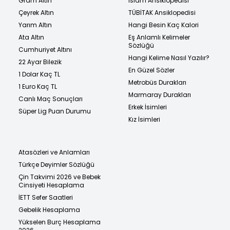
Gram Altın
İslam Ansiklopedisi
Çeyrek Altın
TÜBİTAK Ansiklopedisi
Yarım Altın
Hangi Besin Kaç Kalori
Ata Altın
Eş Anlamlı Kelimeler
Sözlüğü
Cumhuriyet Altını
Hangi Kelime Nasıl Yazılır?
22 Ayar Bilezik
En Güzel Sözler
1 Dolar Kaç TL
Metrobüs Durakları
1 Euro Kaç TL
Marmaray Durakları
Canlı Maç Sonuçları
Erkek İsimleri
Süper Lig Puan Durumu
Kız İsimleri
Atasözleri ve Anlamları
Türkçe Deyimler Sözlüğü
Çin Takvimi 2026 ve Bebek
Cinsiyeti Hesaplama
İETT Sefer Saatleri
Gebelik Hesaplama
Yükselen Burç Hesaplama