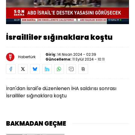
Yüklendi
:
49.92%
Sesi
Oynatma
Aç
Hızı
İsrailliler sığınaklara koştu
Giriş:
14 Nisan 2024 - 02:39
Habertürk
Güncelleme:
11 Eylül 2024 - 10:11
İran'dan İsrail'e düzenlenen İHA saldırısı sonrası
İsrailliler sığınaklara koştu
BAKMADAN GEÇME