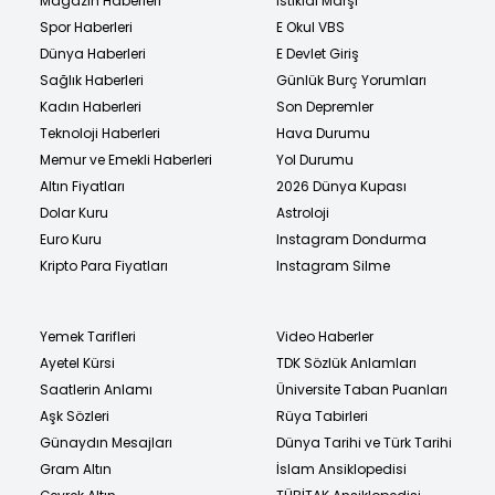
Magazin Haberleri
İstiklal Marşı
Spor Haberleri
E Okul VBS
Dünya Haberleri
E Devlet Giriş
Sağlık Haberleri
Günlük Burç Yorumları
Kadın Haberleri
Son Depremler
Teknoloji Haberleri
Hava Durumu
Memur ve Emekli Haberleri
Yol Durumu
Altın Fiyatları
2026 Dünya Kupası
Dolar Kuru
Astroloji
Euro Kuru
Instagram Dondurma
Kripto Para Fiyatları
Instagram Silme
Yemek Tarifleri
Video Haberler
Ayetel Kürsi
TDK Sözlük Anlamları
Saatlerin Anlamı
Üniversite Taban Puanları
Aşk Sözleri
Rüya Tabirleri
Günaydın Mesajları
Dünya Tarihi ve Türk Tarihi
Gram Altın
İslam Ansiklopedisi