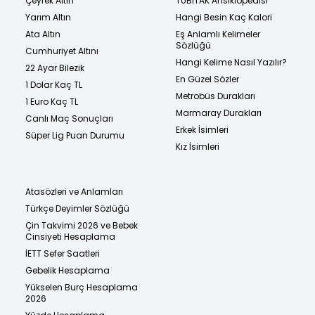
Çeyrek Altın
TÜBİTAK Ansiklopedisi
Yarım Altın
Hangi Besin Kaç Kalori
Ata Altın
Eş Anlamlı Kelimeler
Sözlüğü
Cumhuriyet Altını
Hangi Kelime Nasıl Yazılır?
22 Ayar Bilezik
En Güzel Sözler
1 Dolar Kaç TL
Metrobüs Durakları
1 Euro Kaç TL
Marmaray Durakları
Canlı Maç Sonuçları
Erkek İsimleri
Süper Lig Puan Durumu
Kız İsimleri
Atasözleri ve Anlamları
Türkçe Deyimler Sözlüğü
Çin Takvimi 2026 ve Bebek
Cinsiyeti Hesaplama
İETT Sefer Saatleri
Gebelik Hesaplama
Yükselen Burç Hesaplama
2026