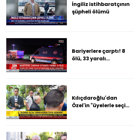
İngiliz istihbaratçının
şüpheli ölümü
Bariyerlere çarptı! 8
ölü, 33 yaralı...
Kılıçdaroğlu'dan
Özel'in "üyelerle seçim
yapalım" önerisine
yanıt