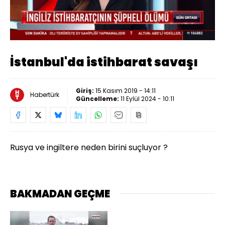
Yüklendi
:
4.75%
Sesi
Oynatma
Aç
Hızı
İstanbul'da istihbarat savaşı
Giriş:
15 Kasım 2019 - 14:11
Habertürk
Güncelleme:
11 Eylül 2024 - 10:11
Rusya ve ingiltere neden birini suçluyor ?
BAKMADAN GEÇME