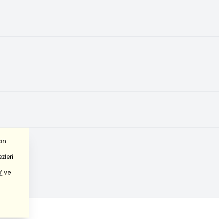
çin
zleri
’
ve