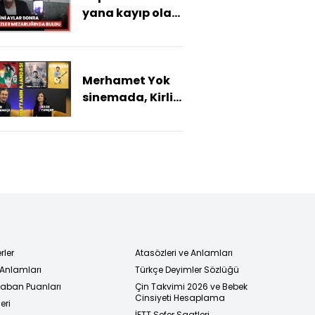
yana kayıp olan
kardeşinin
cansız
bedeninin aylar
Merhamet Yok
sonra
sinemada, Kirli
kimsesizler
Sepeti sahnede!
mezarlığında
İşte haftanın
buldu
kültür sanat
ajandası
rler
Atasözleri ve Anlamları
 Anlamları
Türkçe Deyimler Sözlüğü
 Taban Puanları
Çin Takvimi 2026 ve Bebek
Cinsiyeti Hesaplama
eri
İETT Sefer Saatleri