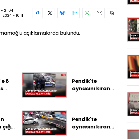
 - 21:04
ül 2024 - 10:11
İmamoğlu açıklamalarda bulundu.
'e 6
Pendik'te
is
aynasını kıran
motokuryeyi
aracıyla ezen
sanığa 7 yıl 9 ay
hapis
an
Pendik'te
 çığ
aynasını kıran
motokuryeyi