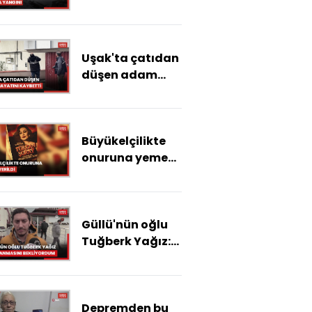
fabrika yangını
Uşak'ta çatıdan
düşen adam
hayatını
kaybetti
Büyükelçilikte
onuruna yemek
verildi
Güllü'nün oğlu
Tuğberk Yağız:
Tutuklanmasını
bekliyordum
Depremden bu