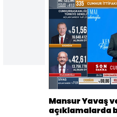
Yüklendi
:
8.03%
Sesi
Aç
Mansur Yavaş v
açıklamalarda 