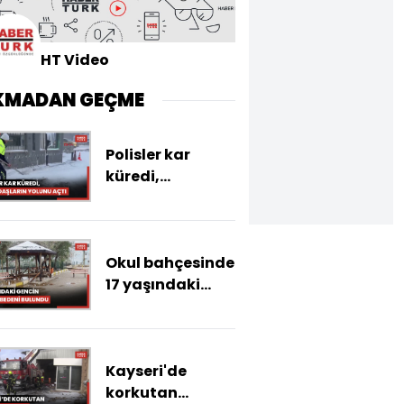
HT Video
KMADAN GEÇME
Polisler kar
küredi,
vatandaşların
yolunu açtı
Okul bahçesinde
17 yaşındaki
gencin cansız
bedeni bulundu
Kayseri'de
korkutan