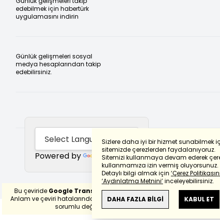
Günlük gelişmeleri takip
edebilmek için habertürk
uygulamasını indirin
Günlük gelişmeleri sosyal
medya hesaplarından takip
edebilirsiniz.
Sizlere daha iyi bir hizmet sunabilmek i
sitemizde çerezlerden faydalanıyoruz.
Powered by
Translate
Sitemizi kullanmaya devam ederek çere
kullanmamıza izin vermiş oluyorsunuz.
Detaylı bilgi almak için
‘Çerez Politikasını
‘Aydınlatma Metnini’
inceleyebilirsiniz.
Bu çeviride
Google Translete
kullanılmıştır.
Anlam ve çeviri hatalarından
haberturk.com
DAHA FAZLA BİLGİ
KABUL ET
sorumlu değildir.