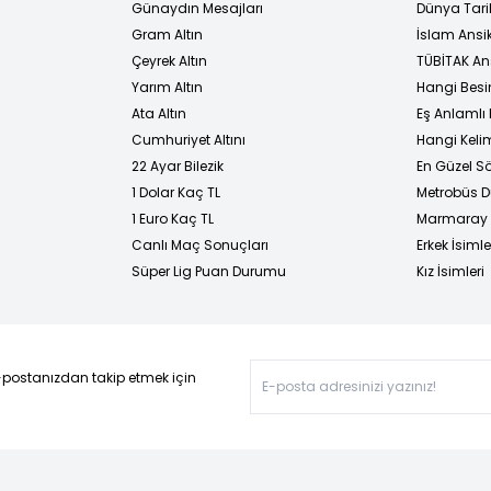
Günaydın Mesajları
Dünya Tarih
Gram Altın
İslam Ansi
Çeyrek Altın
TÜBİTAK An
Yarım Altın
Hangi Besi
Ata Altın
Eş Anlamlı 
Cumhuriyet Altını
Hangi Kelim
22 Ayar Bilezik
En Güzel Sö
1 Dolar Kaç TL
Metrobüs D
1 Euro Kaç TL
Marmaray D
Canlı Maç Sonuçları
Erkek İsimle
Süper Lig Puan Durumu
Kız İsimleri
-postanızdan takip etmek için