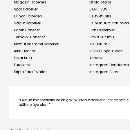
Magazin Haberleri
İstiklal Marşı
Spor Haberleri
E Okul VBS
Dünya Haberleri
E Devlet Giriş
Sağlık Haberleri
Günlük Burç Yorumları
Kadın Haberleri
Son Depremler
Teknoloji Haberleri
Hava Durumu
Memur ve Emekli Haberleri
Yol Durumu
Altın Fiyatları
2026 Dünya Kupası
Dolar Kuru
Astroloji
Euro Kuru
Instagram Dondurma
Kripto Para Fiyatları
Instagram Silme
“Günün manşetlerini ve en çok okunan haberlerini her sabah e
bültene üye olun.”