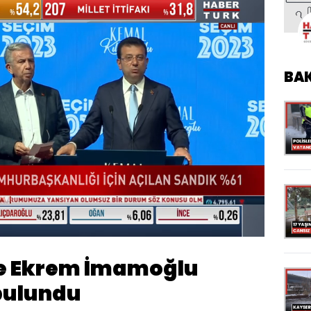
BA
Oynatma
Hızı
e Ekrem İmamoğlu
bulundu