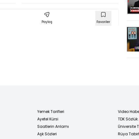
aracıyla ezen
sanığa 7 yıl 9 ay
hapis
Paylaş
Favoriler
Yemek Tarifleri
Video Habe
Ayetel Kürsi
TDK Sözlük
i
Saatlerin Anlamı
Üniversite
Aşk Sözleri
Rüya Tabirl