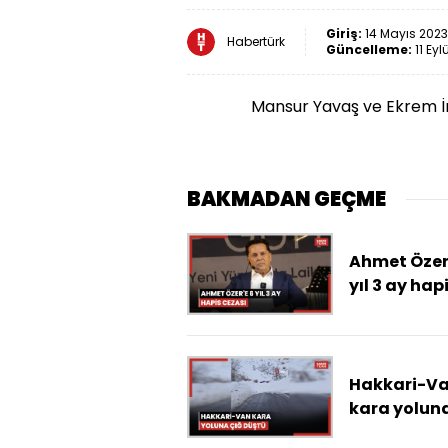
Giriş:
14 Mayıs 2023
Habertürk
Güncelleme:
11 Eyl
Mansur Yavaş ve Ekrem 
BAKMADAN GEÇME
Ahmet Özer
yıl 3 ay hap
cezası
Hakkari-V
kara yoluna
düştü