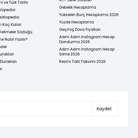
i ve Türk Tarihi
Gebelik Hesaplama
klopedisi
Yükselen Burç Hesaplama 2026
siklopedisi
Yüzde Hesaplama
n Kaç Kalori
Geçmiş Döviz Fiyatları
Kelimeler Sözlüğü
Adım Adım Instagram Hesap
e Nasıl Yazılır?
Dondurma 2026
zler
Adım Adım Instagram Hesap
urakları
Silme 2026
urakları
Resmi Tatil Takvimi 2026
ri
Kaydet