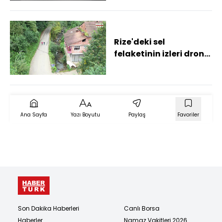
var her şeyi görüyor"
Rize'deki sel
felaketinin izleri drone
ile görüntülendi
Ana Sayfa
Yazı Boyutu
Paylaş
Favoriler
Son Dakika Haberleri
Canlı Borsa
Haberler
Namaz Vakitleri 2026