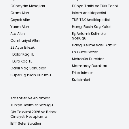
Günaydın Mesajları
Dünya Tarihi ve Türk Tarihi
Gram Altın
İslam Ansiklopedisi
Çeyrek Altın
TÜBİTAK Ansiklopedisi
Yarım Altın
Hangi Besin Kaç Kalori
Ata Altın
Eş Anlamlı Kelimeler
Sözlüğü
Cumhuriyet Altını
Hangi Kelime Nasıl Yazılır?
22 Ayar Bilezik
En Güzel Sözler
1 Dolar Kaç TL
Metrobüs Durakları
1 Euro Kaç TL
Marmaray Durakları
Canlı Maç Sonuçları
Erkek İsimleri
Süper Lig Puan Durumu
Kız İsimleri
Atasözleri ve Anlamları
Türkçe Deyimler Sözlüğü
Çin Takvimi 2026 ve Bebek
Cinsiyeti Hesaplama
İETT Sefer Saatleri