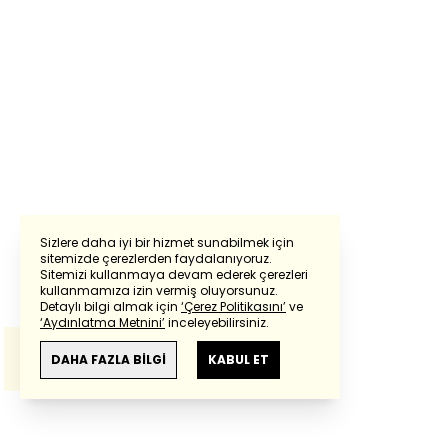
Sizlere daha iyi bir hizmet sunabilmek için
sitemizde çerezlerden faydalanıyoruz.
Sitemizi kullanmaya devam ederek çerezleri
Powered by
Translate
kullanmamıza izin vermiş oluyorsunuz.
Detaylı bilgi almak için
‘Çerez Politikasını’
ve
‘Aydınlatma Metnini’
inceleyebilirsiniz.
Bu çeviride
Google Translete
kullanılmıştır.
Anlam ve çeviri hatalarından
haberturk.com
DAHA FAZLA BİLGİ
KABUL ET
sorumlu değildir.