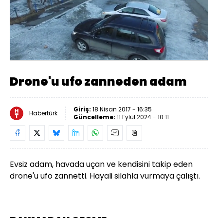
Yüklendi
:
67.91%
Sesi
Oynatma
480
Aç
Hızı
Drone'u ufo zanneden adam
Giriş:
18 Nisan 2017 - 16:35
Habertürk
Güncelleme:
11 Eylül 2024 - 10:11
Evsiz adam, havada uçan ve kendisini takip eden
drone'u ufo zannetti. Hayali silahla vurmaya çalıştı.