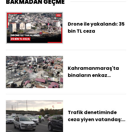
BAKMADAN GEÇME
Drone ile yakalandı: 35
bin TL ceza
Kahramanmaraş'ta
binaların enkaz
kaldırma çalışması
"dron" ile görüntülendi
Trafik denetiminde
ceza yiyen vatandaş:
"Drone'un maşallahı