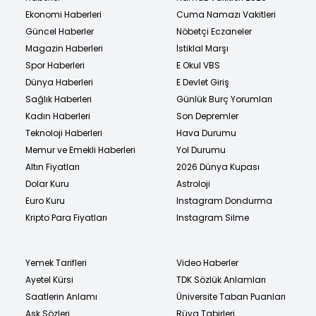
Ekonomi Haberleri
Cuma Namazı Vakitleri
Güncel Haberler
Nöbetçi Eczaneler
Magazin Haberleri
İstiklal Marşı
Spor Haberleri
E Okul VBS
Dünya Haberleri
E Devlet Giriş
Sağlık Haberleri
Günlük Burç Yorumları
Kadın Haberleri
Son Depremler
Teknoloji Haberleri
Hava Durumu
Memur ve Emekli Haberleri
Yol Durumu
Altın Fiyatları
2026 Dünya Kupası
Dolar Kuru
Astroloji
Euro Kuru
Instagram Dondurma
Kripto Para Fiyatları
Instagram Silme
Yemek Tarifleri
Video Haberler
Ayetel Kürsi
TDK Sözlük Anlamları
Saatlerin Anlamı
Üniversite Taban Puanları
Aşk Sözleri
Rüya Tabirleri