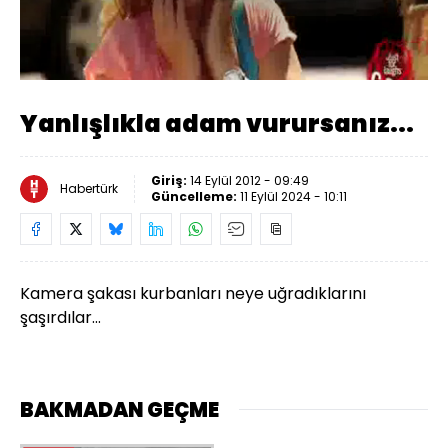
Oynat
Yanlışlıkla adam vurursanız...
Giriş:
14 Eylül 2012 - 09:49
Habertürk
Güncelleme:
11 Eylül 2024 - 10:11
Kamera şakası kurbanları neye uğradıklarını
şaşırdılar...
BAKMADAN GEÇME