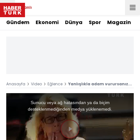
Canlı
Gündem
Ekonomi
Dünya
Spor
Magazin
Anasayfa
Video
Eğlence
Yanlışlıkla adam vurursanız...
This
is
a
Sunucu veya ağ hatasından ya da biçim
modal
window.
desteklenmediğinden medya yüklenemedi.
Videoyu