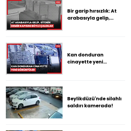
Bir garip hırsızlık: At
arabasıyla gelip,
sitenin demir kapısını
böyle çaldılar
Kan donduran
cinayette yeni
görüntüler: Şirin'in
katili ile karşılaştığı an
Beylikdüzü'nde silahlı
saldırı kamerada!