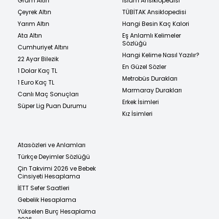
Gram Altın
İslam Ansiklopedisi
Çeyrek Altın
TÜBİTAK Ansiklopedisi
Yarım Altın
Hangi Besin Kaç Kalori
Ata Altın
Eş Anlamlı Kelimeler
Sözlüğü
Cumhuriyet Altını
Hangi Kelime Nasıl Yazılır?
22 Ayar Bilezik
En Güzel Sözler
1 Dolar Kaç TL
Metrobüs Durakları
1 Euro Kaç TL
Marmaray Durakları
Canlı Maç Sonuçları
Erkek İsimleri
Süper Lig Puan Durumu
Kız İsimleri
Atasözleri ve Anlamları
Türkçe Deyimler Sözlüğü
Çin Takvimi 2026 ve Bebek
Cinsiyeti Hesaplama
İETT Sefer Saatleri
Gebelik Hesaplama
Yükselen Burç Hesaplama