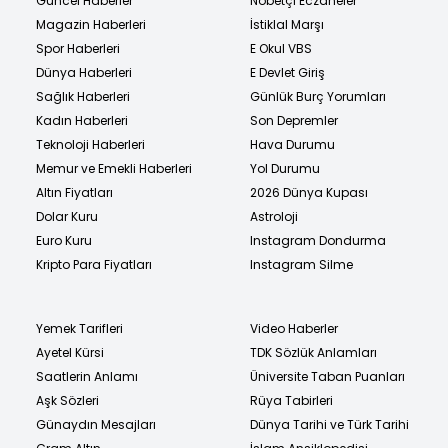
Güncel Haberler
Nöbetçi Eczaneler
Magazin Haberleri
İstiklal Marşı
Spor Haberleri
E Okul VBS
Dünya Haberleri
E Devlet Giriş
Sağlık Haberleri
Günlük Burç Yorumları
Kadın Haberleri
Son Depremler
Teknoloji Haberleri
Hava Durumu
Memur ve Emekli Haberleri
Yol Durumu
Altın Fiyatları
2026 Dünya Kupası
Dolar Kuru
Astroloji
Euro Kuru
Instagram Dondurma
Kripto Para Fiyatları
Instagram Silme
Yemek Tarifleri
Video Haberler
Ayetel Kürsi
TDK Sözlük Anlamları
Saatlerin Anlamı
Üniversite Taban Puanları
Aşk Sözleri
Rüya Tabirleri
Günaydın Mesajları
Dünya Tarihi ve Türk Tarihi