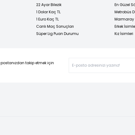
22 Ayar Bilezik
En Güzel Sö
1 Dolar Kaç TL
Metrobüs D
1 Euro Kaç TL
Marmaray D
Canlı Maç Sonuçları
Erkek İsimle
Süper Lig Puan Durumu
Kız İsimleri
-postanızdan takip etmek için