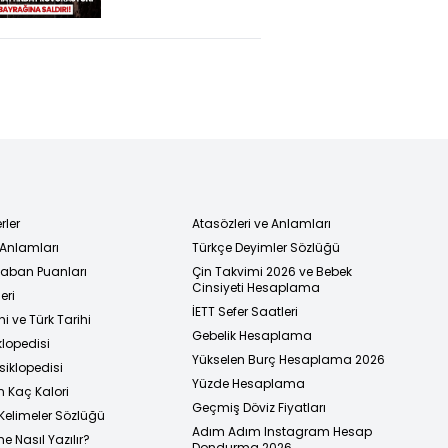
Bayrağına Hain
Saldırı! Tepkiler
Çığ Gibi!
rler
Atasözleri ve Anlamları
 Anlamları
Türkçe Deyimler Sözlüğü
 Taban Puanları
Çin Takvimi 2026 ve Bebek
Cinsiyeti Hesaplama
eri
İETT Sefer Saatleri
i ve Türk Tarihi
Gebelik Hesaplama
klopedisi
Yükselen Burç Hesaplama 2026
siklopedisi
Yüzde Hesaplama
n Kaç Kalori
Geçmiş Döviz Fiyatları
Kelimeler Sözlüğü
Adım Adım Instagram Hesap
e Nasıl Yazılır?
Dondurma 2026