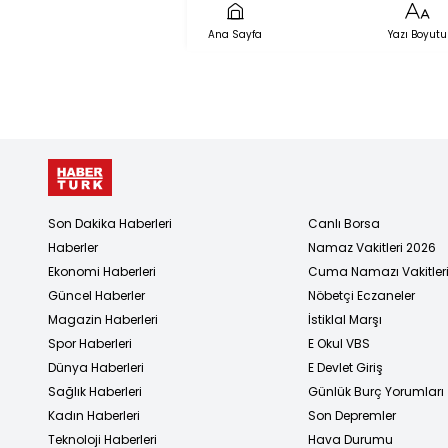
Ana Sayfa
Yazı Boyutu
Son Dakika Haberleri
Canlı Borsa
Haberler
Namaz Vakitleri 2026
Ekonomi Haberleri
Cuma Namazı Vakitler
Güncel Haberler
Nöbetçi Eczaneler
Magazin Haberleri
İstiklal Marşı
Spor Haberleri
E Okul VBS
Dünya Haberleri
E Devlet Giriş
Sağlık Haberleri
Günlük Burç Yorumları
Kadın Haberleri
Son Depremler
Teknoloji Haberleri
Hava Durumu