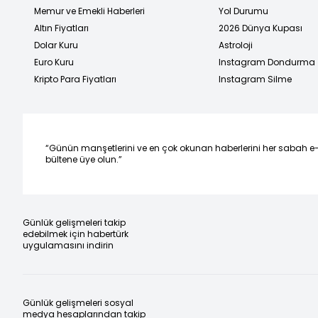
Memur ve Emekli Haberleri
Yol Durumu
Altın Fiyatları
2026 Dünya Kupası
Dolar Kuru
Astroloji
Euro Kuru
Instagram Dondurma
Kripto Para Fiyatları
Instagram Silme
“Günün manşetlerini ve en çok okunan haberlerini her sabah e
bültene üye olun.”
Günlük gelişmeleri takip
edebilmek için habertürk
uygulamasını indirin
Günlük gelişmeleri sosyal
medya hesaplarından takip