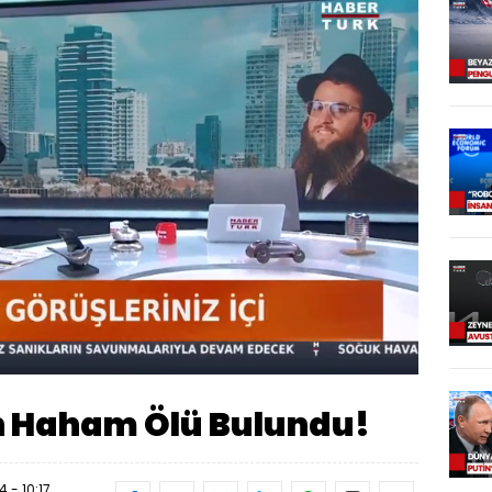
Oynatma
Hızı
n Haham Ölü Bulundu!
 - 10:17