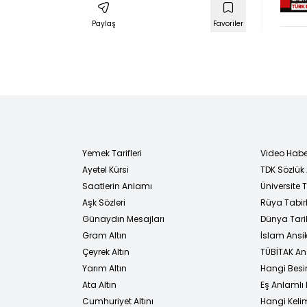
Paylaş
Favoriler
Yemek Tarifleri
Video Habe
Ayetel Kürsi
TDK Sözlük
i
Saatlerin Anlamı
Üniversite
Aşk Sözleri
Rüya Tabirl
Günaydın Mesajları
Dünya Tarih
Gram Altın
İslam Ansi
Çeyrek Altın
TÜBİTAK An
Yarım Altın
Hangi Besi
Ata Altın
Eş Anlamlı 
Cumhuriyet Altını
Hangi Kelim