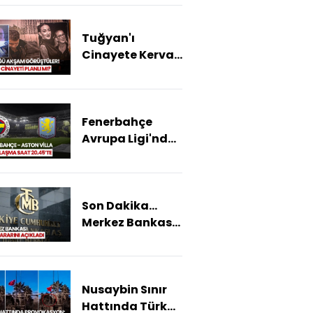
Grönland'a
Değer Biçti!
Tuğyan'ı
Cinayete Kervan
Mı Azmettirdi?
Eski Nişanlı
Neden
Fenerbahçe
Gözaltında?
Avrupa Ligi'nde
Aston Villa'yı
Konuk Ediyor
Son Dakika...
Merkez Bankası
Yılın İlk Faiz
Kararını
Açıkladı!
Nusaybin Sınır
Hattında Türk