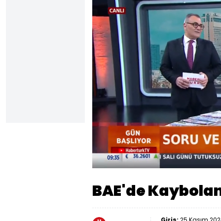
Yüklendi
:
48.54%
Sesi
Aç
BAE'de Kaybola
Giriş:
25 Kasım 2024