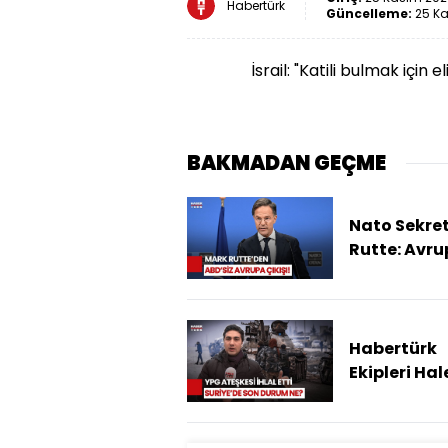
Habertürk
Güncelleme:
25 Ka
İsrail: "Katili bulmak için
BAKMADAN GEÇME
Nato Sekret
Rutte: Avr
ABD'siz Ken
Savunama
Habertürk
Ekipleri Hal
Suriye'de
Ateşkes Ne
Durumda?