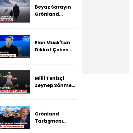
Beyaz Sarayın
Grönland
Göndermeli
Paylaşımı Alay
Konusu Oldu!
Elon Musk'tan
Dikkat Çeken
Robot
Açıklaması!
Milli Tenisçi
Zeynep Sönmez,
Avustralya
Açık'a 3. Turda
Veda Etti
Grönland
Tartışması
Büyüyor! Putin