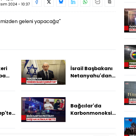
sım 2024 - 10:37
 elimizden geleni yapacağız"
eri
İsrail Başbakanı
upa
Netanyahu'dan
dini
Gazze
z
Açıklaması
Bağcılar'da
ep'te!
Karbonmonoksit
Zehirlenmesi: 3
Kişi Ölü Bulundu!