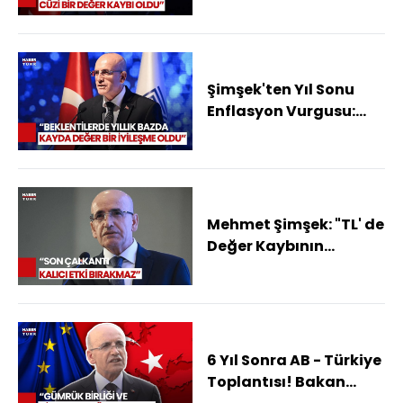
Gerekiyorsa
Yapıyoruz"
Şimşek'ten Yıl Sonu
Enflasyon Vurgusu:
Beklentimiz
Enflasyonun Tahmin
Aralığında
Gerçekleşmesi
Mehmet Şimşek: "TL' de
Değer Kaybının
Nisanda Sınırlı Etkisi
Olacak"
6 Yıl Sonra AB - Türkiye
Toplantısı! Bakan