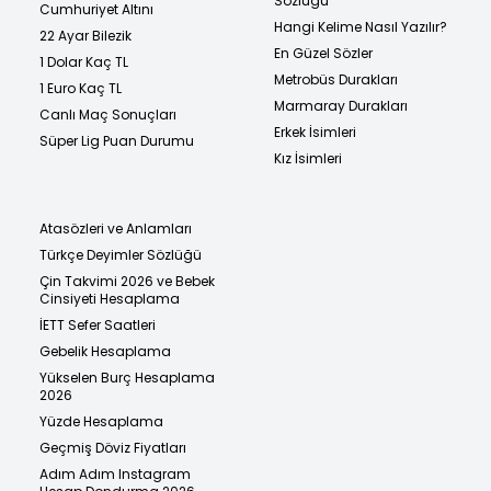
Sözlüğü
Cumhuriyet Altını
Hangi Kelime Nasıl Yazılır?
22 Ayar Bilezik
En Güzel Sözler
1 Dolar Kaç TL
Metrobüs Durakları
1 Euro Kaç TL
Marmaray Durakları
Canlı Maç Sonuçları
Erkek İsimleri
Süper Lig Puan Durumu
Kız İsimleri
Atasözleri ve Anlamları
Türkçe Deyimler Sözlüğü
Çin Takvimi 2026 ve Bebek
Cinsiyeti Hesaplama
İETT Sefer Saatleri
Gebelik Hesaplama
Yükselen Burç Hesaplama
2026
Yüzde Hesaplama
Geçmiş Döviz Fiyatları
Adım Adım Instagram