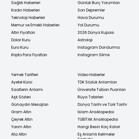
Sağlık Haberleri
Günlük Burç Yorumları
Kadın Haberleri
Son Depremler
Teknoloji Haberleri
Hava Durumu
Memur ve Emekli Haberleri
Yol Durumu
Altın Fiyatları
2026 Dünya Kupası
Dolar Kuru
Astroloji
Euro Kuru
Instagram Dondurma
Kripto Para Fiyatları
Instagram Silme
Yemek Tarifleri
Video Haberler
Ayetel Kürsi
TDK Sözlük Anlamları
Saatlerin Anlamı
Üniversite Taban Puanları
Aşk Sözleri
Rüya Tabirleri
Günaydın Mesajları
Dünya Tarihi ve Türk Tarihi
Gram Altın
İslam Ansiklopedisi
Çeyrek Altın
TÜBİTAK Ansiklopedisi
Yarım Altın
Hangi Besin Kaç Kalori
Ata Altın
Eş Anlamlı Kelimeler