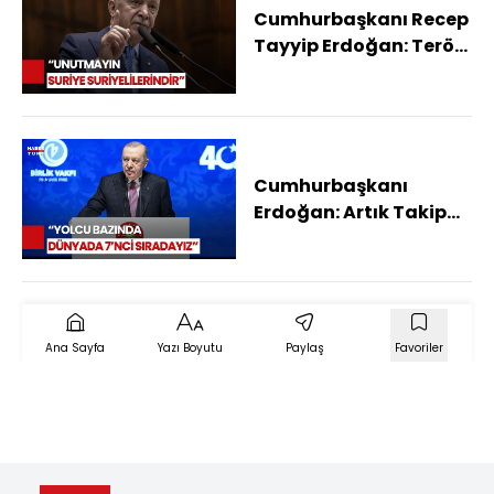
Cumhurbaşkanı Recep
Tayyip Erdoğan: Terör
Dönemi Tamamen
Kapanmıştır
Cumhurbaşkanı
Erdoğan: Artık Takip
Eden Değil Takip Edilen
Bir Türkiye Var
Ana Sayfa
Yazı Boyutu
Paylaş
Favoriler