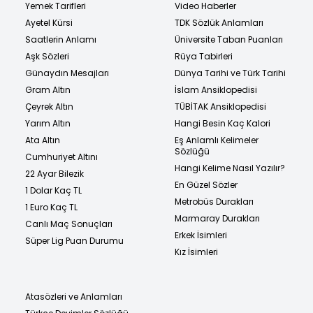
Yemek Tarifleri
Video Haberler
Ayetel Kürsi
TDK Sözlük Anlamları
Saatlerin Anlamı
Üniversite Taban Puanları
Aşk Sözleri
Rüya Tabirleri
Günaydın Mesajları
Dünya Tarihi ve Türk Tarihi
Gram Altın
İslam Ansiklopedisi
Çeyrek Altın
TÜBİTAK Ansiklopedisi
Yarım Altın
Hangi Besin Kaç Kalori
Ata Altın
Eş Anlamlı Kelimeler
Sözlüğü
Cumhuriyet Altını
Hangi Kelime Nasıl Yazılır?
22 Ayar Bilezik
En Güzel Sözler
1 Dolar Kaç TL
Metrobüs Durakları
1 Euro Kaç TL
Marmaray Durakları
Canlı Maç Sonuçları
Erkek İsimleri
Süper Lig Puan Durumu
Kız İsimleri
Atasözleri ve Anlamları