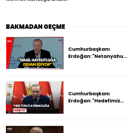
BAKMADAN GEÇME
Cumhurbaşkanı
Erdoğan: "Netanyahu
Terörü Küresel Barışı
Tehdit Ediyor"
Cumhurbaşkanı
Erdoğan: "Hedefimiz
Herkesin Eşit Hissettiği
Türkiye İnşası"