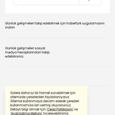
Günlük gelişmeleri takip edebilmek için habertürk uygulamasını
indirin
Günlük gelişmeleri sosyal
medya hesaplarından takip
edebilirsiniz.
Sizlere daha iyi bir hizmet sunabilmek için
sitemizde çerezlerden faydalanıyoruz.
Sitemizi kullanmaya devam ederek çerezleri
Powered by
Translate
kullanmamıza izin vermiş oluyorsunuz.
Detaylı bilgi almak için
‘Çerez Politikasını’
ve
‘Aydınlatma Metnini’
inceleyebilirsiniz.