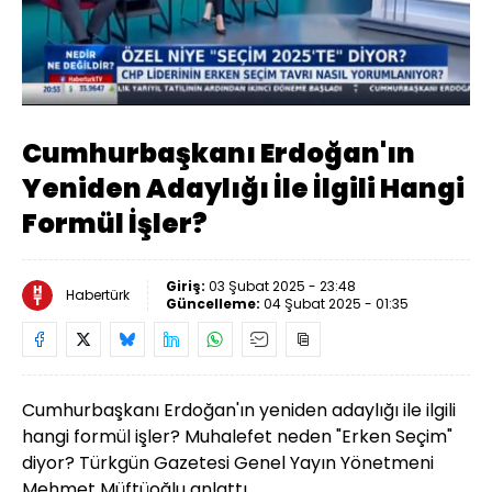
Yüklendi
:
4.37%
Sesi
Oynatma
Aç
Hızı
Cumhurbaşkanı Erdoğan'ın
Yeniden Adaylığı İle İlgili Hangi
Formül İşler?
Giriş:
03 Şubat 2025 - 23:48
Habertürk
Güncelleme:
04 Şubat 2025 - 01:35
Cumhurbaşkanı Erdoğan'ın yeniden adaylığı ile ilgili
hangi formül işler? Muhalefet neden "Erken Seçim"
diyor? Türkgün Gazetesi Genel Yayın Yönetmeni
Mehmet Müftüoğlu anlattı.