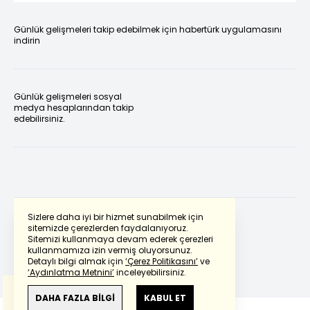
Günlük gelişmeleri takip edebilmek için habertürk uygulamasını
indirin
Günlük gelişmeleri sosyal
medya hesaplarından takip
edebilirsiniz.
Sizlere daha iyi bir hizmet sunabilmek için
sitemizde çerezlerden faydalanıyoruz.
Sitemizi kullanmaya devam ederek çerezleri
Powered by
Translate
kullanmamıza izin vermiş oluyorsunuz.
Detaylı bilgi almak için
‘Çerez Politikasını’
ve
‘Aydınlatma Metnini’
inceleyebilirsiniz.
Bu çeviride
Google Translete
kullanılmıştır.
Anlam ve çeviri hatalarından
haberturk.com
DAHA FAZLA BİLGİ
KABUL ET
sorumlu değildir.