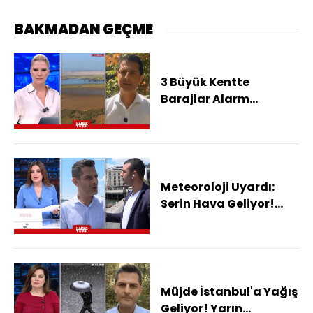
BAKMADAN GEÇME
3 Büyük Kentte
Barajlar Alarm
Veriyor! Su Krizi
Kapıda Mı?
Meteoroloji Uyardı:
Serin Hava Geliyor!
Hangi İller Nefes
Alacak?
Müjde İstanbul'a Yağış
Geliyor! Yarın