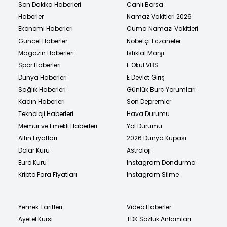
Son Dakika Haberleri
Canlı Borsa
Haberler
Namaz Vakitleri 2026
Ekonomi Haberleri
Cuma Namazı Vakitleri
Güncel Haberler
Nöbetçi Eczaneler
Magazin Haberleri
İstiklal Marşı
Spor Haberleri
E Okul VBS
Dünya Haberleri
E Devlet Giriş
Sağlık Haberleri
Günlük Burç Yorumları
Kadın Haberleri
Son Depremler
Teknoloji Haberleri
Hava Durumu
Memur ve Emekli Haberleri
Yol Durumu
Altın Fiyatları
2026 Dünya Kupası
Dolar Kuru
Astroloji
Euro Kuru
Instagram Dondurma
Kripto Para Fiyatları
Instagram Silme
Yemek Tarifleri
Video Haberler
Ayetel Kürsi
TDK Sözlük Anlamları