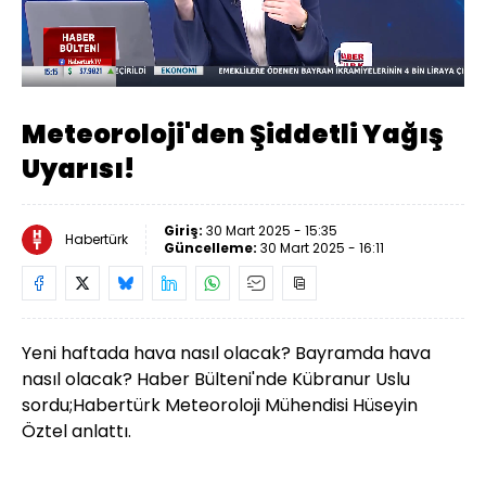
Yüklendi
:
13.23%
Sesi
Oynatma
Aç
Hızı
Meteoroloji'den Şiddetli Yağış
Uyarısı!
Giriş:
30 Mart 2025 - 15:35
Habertürk
Güncelleme:
30 Mart 2025 - 16:11
Yeni haftada hava nasıl olacak? Bayramda hava
nasıl olacak? Haber Bülteni'nde Kübranur Uslu
sordu;Habertürk Meteoroloji Mühendisi Hüseyin
Öztel anlattı.