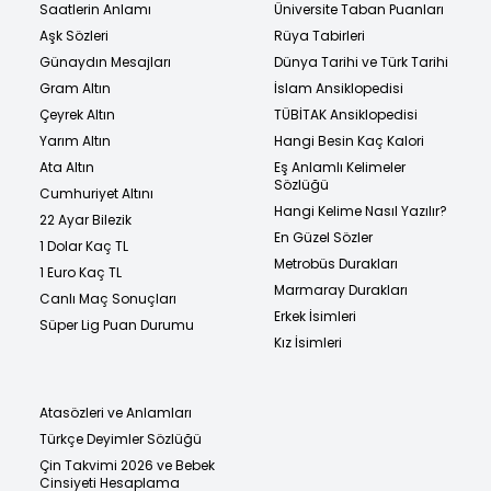
Saatlerin Anlamı
Üniversite Taban Puanları
Aşk Sözleri
Rüya Tabirleri
Günaydın Mesajları
Dünya Tarihi ve Türk Tarihi
Gram Altın
İslam Ansiklopedisi
Çeyrek Altın
TÜBİTAK Ansiklopedisi
Yarım Altın
Hangi Besin Kaç Kalori
Ata Altın
Eş Anlamlı Kelimeler
Sözlüğü
Cumhuriyet Altını
Hangi Kelime Nasıl Yazılır?
22 Ayar Bilezik
En Güzel Sözler
1 Dolar Kaç TL
Metrobüs Durakları
1 Euro Kaç TL
Marmaray Durakları
Canlı Maç Sonuçları
Erkek İsimleri
Süper Lig Puan Durumu
Kız İsimleri
Atasözleri ve Anlamları
Türkçe Deyimler Sözlüğü
Çin Takvimi 2026 ve Bebek
Cinsiyeti Hesaplama