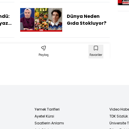
Takip Edilen Bir
a
Türkiye Var
ndü:
Dünya Neden
eyaza
Gıda Stokluyor?
ar
 Gün
Paylaş
Favoriler
Yemek Tarifleri
Video Habe
Ayetel Kürsi
TDK Sözlük
i
Saatlerin Anlamı
Üniversite