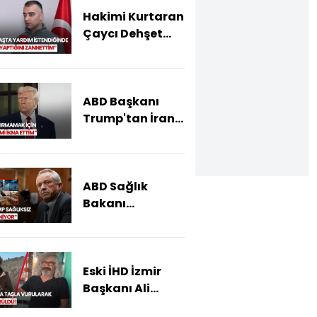
Hakimi Kurtaran
Çaycı Dehşet
Anlarını Böyle
Anlattı!
ABD Başkanı
Trump'tan İran
Açıklaması!
ABD Sağlık
Bakanı
Kennedy'den
Dikkat Çeken
Trump
Eski İHD İzmir
Açıklaması!
Başkanı Ali
Aydın Vahşice