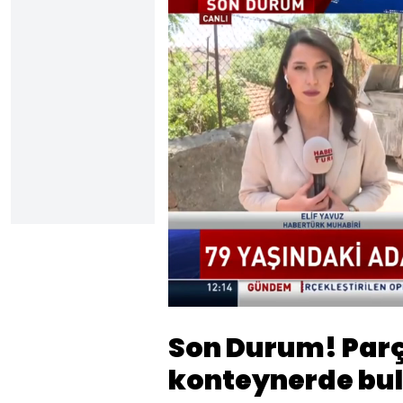
Yüklendi
:
26.67%
Sesi
Aç
Son Durum! Par
konteynerde bul