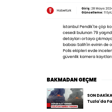
Giriş:
28 Mayıs 2024
Habertürk
Güncelleme:
11 Eyl
İstanbul Pendik'te çöp k
cesedi bulunan 79 yaşında
detayları ortaya çıkmaya
babası Salih'in evinin de 
Polis ekipleri evde incel
güvenlik kamera kayıtları 
BAKMADAN GEÇME
SON DAKİKA
Tuzla'da F
Yangını: G