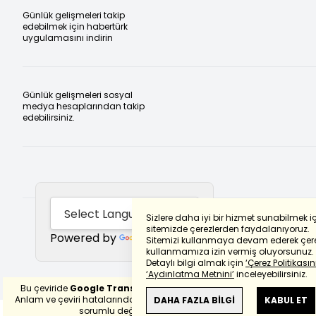
Günlük gelişmeleri takip
edebilmek için habertürk
uygulamasını indirin
Günlük gelişmeleri sosyal
medya hesaplarından takip
edebilirsiniz.
Sizlere daha iyi bir hizmet sunabilmek i
sitemizde çerezlerden faydalanıyoruz.
Powered by
Translate
Sitemizi kullanmaya devam ederek çere
kullanmamıza izin vermiş oluyorsunuz.
Detaylı bilgi almak için
‘Çerez Politikasını
‘Aydınlatma Metnini’
inceleyebilirsiniz.
Bu çeviride
Google Translete
kullanılmıştır.
Anlam ve çeviri hatalarından
haberturk.com
DAHA FAZLA BİLGİ
KABUL ET
sorumlu değildir.