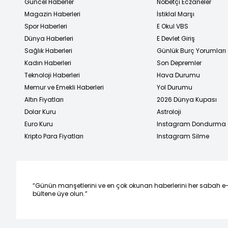
Güncel Haberler
Nöbetçi Eczaneler
Magazin Haberleri
İstiklal Marşı
Spor Haberleri
E Okul VBS
Dünya Haberleri
E Devlet Giriş
Sağlık Haberleri
Günlük Burç Yorumları
Kadın Haberleri
Son Depremler
Teknoloji Haberleri
Hava Durumu
Memur ve Emekli Haberleri
Yol Durumu
Altın Fiyatları
2026 Dünya Kupası
Dolar Kuru
Astroloji
Euro Kuru
Instagram Dondurma
Kripto Para Fiyatları
Instagram Silme
“Günün manşetlerini ve en çok okunan haberlerini her sabah e
bültene üye olun.”