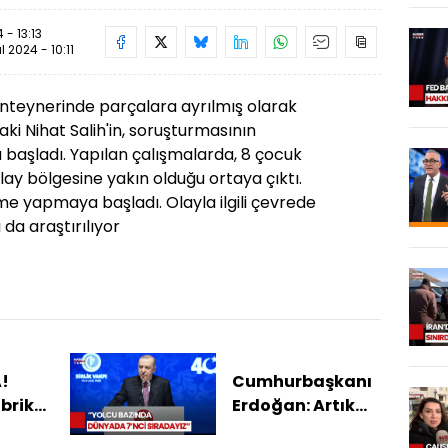
 - 13:13
ül 2024 - 10:11
onteynerinde parçalara ayrılmış olarak
ki Nihat Salih'in, soruşturmasının
 başladı. Yapılan çalışmalarda, 8 çocuk
olay bölgesine yakın olduğu ortaya çıktı.
eme yapmaya başladı. Olayla ilgili çevrede
da araştırılıyor
!
Cumhurbaşkanı
abrika
Erdoğan: Artık
ökyüzü
Takip Eden Değil