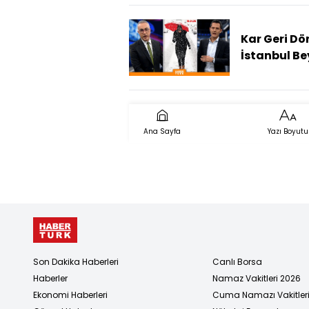
Siyah
Dumanlarl
Kaplandı
Kar Geri Dö
İstanbul B
Büründü, K
Yağışı Kaç
Sürecek?
Ana Sayfa
Yazı Boyutu
Son Dakika Haberleri
Canlı Borsa
Haberler
Namaz Vakitleri 2026
Ekonomi Haberleri
Cuma Namazı Vakitler