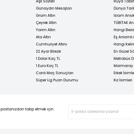
Aşk Sözleri
Rüya Tabirl
Günaydın Mesajları
Dünya Tarih
Gram Altın
İslam Ansi
Çeyrek Altın
TÜBİTAK An
Yarım Altın
Hangi Besi
Ata Altın
Eş Anlamlı 
Cumhuriyet Altını
Hangi Kelim
22 Ayar Bilezik
En Güzel Sö
1 Dolar Kaç TL
Metrobüs D
1 Euro Kaç TL
Marmaray D
Canlı Maç Sonuçları
Erkek İsimle
Süper Lig Puan Durumu
Kız İsimleri
-postanızdan takip etmek için