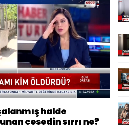
Oynatma
Hızı
çalanmış halde
unan cesedin sırrı ne?