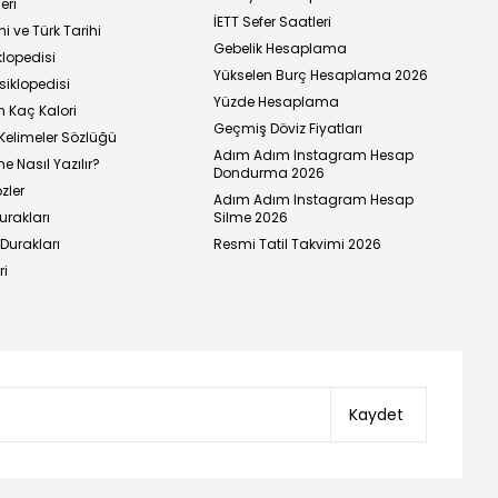
eri
İETT Sefer Saatleri
i ve Türk Tarihi
Gebelik Hesaplama
klopedisi
Yükselen Burç Hesaplama 2026
siklopedisi
Yüzde Hesaplama
n Kaç Kalori
Geçmiş Döviz Fiyatları
Kelimeler Sözlüğü
Adım Adım Instagram Hesap
e Nasıl Yazılır?
Dondurma 2026
zler
Adım Adım Instagram Hesap
urakları
Silme 2026
urakları
Resmi Tatil Takvimi 2026
ri
Kaydet