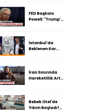
Öldürüldü!
FED Başkanı
Powell: "Trump'ı
Dinlemediğim
İçin Hedefteyim"
İstanbul'da
Beklenen Kar
Başladı! Kar
Yağışı Ne Kadar
Sürecek?
İran Sınırında
Hareketlilik Arttı
Mı?
Bebek Otel'de
Yıkım Başladı!