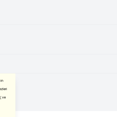
çin
zleri
’
ve