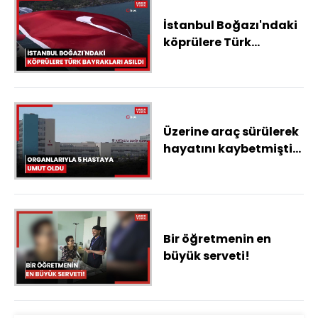
İstanbul Boğazı'ndaki
köprülere Türk
bayrakları asıldı
Üzerine araç sürülerek
hayatını kaybetmişti,
organları ile 5 hastaya
umut oldu
Bir öğretmenin en
büyük serveti!