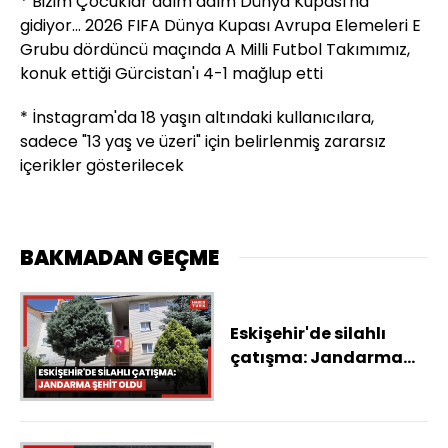
* Bizim Çocuklar adım adım Dünya Kupası'na
gidiyor... 2026 FIFA Dünya Kupası Avrupa Elemeleri E
Grubu dördüncü maçında A Milli Futbol Takımımız,
konuk ettiği Gürcistan'ı 4-1 mağlup etti
* İnstagram'da 18 yaşın altındaki kullanıcılara,
sadece "13 yaş ve üzeri" için belirlenmiş zararsız
içerikler gösterilecek
BAKMADAN GEÇME
Eskişehir'de silahlı
çatışma: Jandarma
şehit oldu, saldırgan
öldü