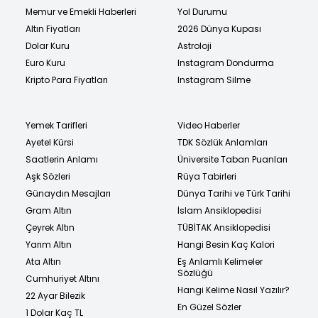
Memur ve Emekli Haberleri
Yol Durumu
Altın Fiyatları
2026 Dünya Kupası
Dolar Kuru
Astroloji
Euro Kuru
Instagram Dondurma
Kripto Para Fiyatları
Instagram Silme
Yemek Tarifleri
Video Haberler
Ayetel Kürsi
TDK Sözlük Anlamları
Saatlerin Anlamı
Üniversite Taban Puanları
Aşk Sözleri
Rüya Tabirleri
Günaydın Mesajları
Dünya Tarihi ve Türk Tarihi
Gram Altın
İslam Ansiklopedisi
Çeyrek Altın
TÜBİTAK Ansiklopedisi
Yarım Altın
Hangi Besin Kaç Kalori
Ata Altın
Eş Anlamlı Kelimeler
Sözlüğü
Cumhuriyet Altını
Hangi Kelime Nasıl Yazılır?
22 Ayar Bilezik
En Güzel Sözler
1 Dolar Kaç TL