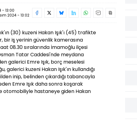
 - 13:00
sım 2024 - 13:02
k'ın (30) kuzeni Hakan Işık'ı (45) trafikte
 bir iş yerinin güvenlik kamerasına
saat 08.30 sıralarında İmamoğlu ilçesi
t Osman Tatar Caddesi'nde meydana
den galerici Emre Işık, borç meselesi
, galerici kuzeni Hakan Işık'ın kullandığı
lden inip, belinden çıkardığı tabancayla
 eden Emre Işık daha sonra koşarak
lde otomobiliyle hastaneye giden Hakan