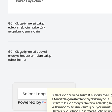
bültene üye olun.”
Günlük gelişmeleri takip
edebilmek için habertürk
uygulamasını indirin
Günlük gelişmeleri sosyal
medya hesaplarından takip
edebilirsiniz.
Sizlere daha iyi bir hizmet sunabilmek i
sitemizde çerezlerden faydalanıyoruz.
Powered by
Translate
Sitemizi kullanmaya devam ederek çere
kullanmamıza izin vermiş oluyorsunuz.
Detaylı bilgi almak için
‘Çerez Politikasını