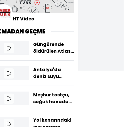
HT Video
KMADAN GEÇME
Güngörende
öldürülen Atlas
Çağlayanın
annesi basın
Antalya'da
mensuplarına
deniz suyu
konuştu
sıcaklığı, hava
sıcaklığını
Meşhur tostçu,
geride bıraktı
soğuk havada
şov yapmak
isterken kendini
Yol kenarındaki
yaktı
eve çarpan