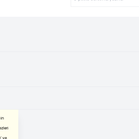
çin
zleri
’
ve