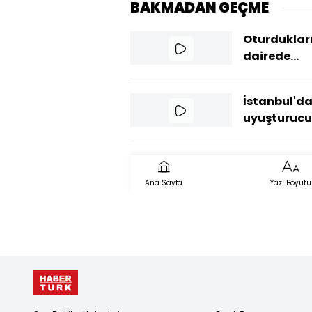
BAKMADAN GEÇME
Oturduklar
dairede
başlarında
vurulmuş
İstanbul'd
cesetleri b
uyuşturucu
operasyonu
milyon 760 
hap ele geçi
Ana Sayfa
Yazı Boyutu