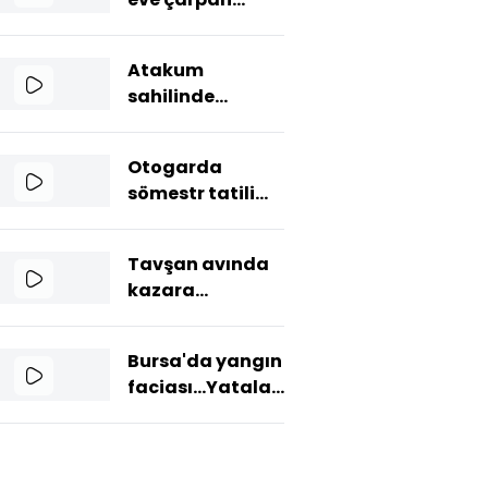
kamyonetin
sürücüsü öldü
Atakum
sahilinde
pelikan görüldü
Otogarda
sömestr tatili
yoğunluğu
Tavşan avında
kazara
arkadaşını
vurdu
Bursa'da yangın
faciası...Yatalak
adam alev
kapanında kaldı