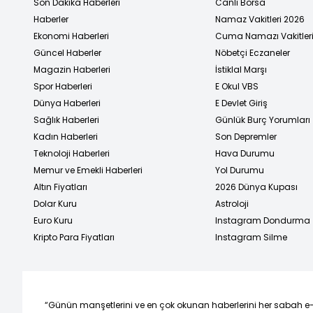
Son Dakika Haberleri
Canlı Borsa
Haberler
Namaz Vakitleri 2026
Ekonomi Haberleri
Cuma Namazı Vakitler
Güncel Haberler
Nöbetçi Eczaneler
Magazin Haberleri
İstiklal Marşı
Spor Haberleri
E Okul VBS
Dünya Haberleri
E Devlet Giriş
Sağlık Haberleri
Günlük Burç Yorumları
Kadın Haberleri
Son Depremler
Teknoloji Haberleri
Hava Durumu
Memur ve Emekli Haberleri
Yol Durumu
Altın Fiyatları
2026 Dünya Kupası
Dolar Kuru
Astroloji
Euro Kuru
Instagram Dondurma
Kripto Para Fiyatları
Instagram Silme
“Günün manşetlerini ve en çok okunan haberlerini her sabah e