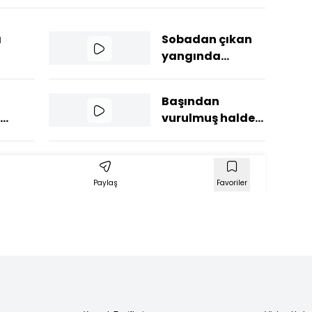
ı
Sobadan çıkan
yangında
n
hayatını
kaybetti
a
Başından
ulundu
vurulmuş halde
: 2
eşi tarafından
bin
hastaneye
rildi
götürülen kadın
hayatını
Paylaş
Favoriler
kaybetti