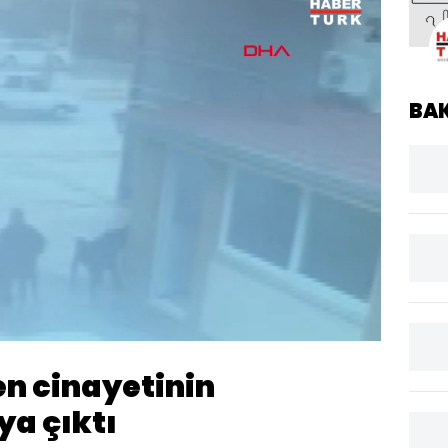
BA
Yüklendi
:
100.00%
Oynatma
Hızı
n cinayetinin
ya çıktı