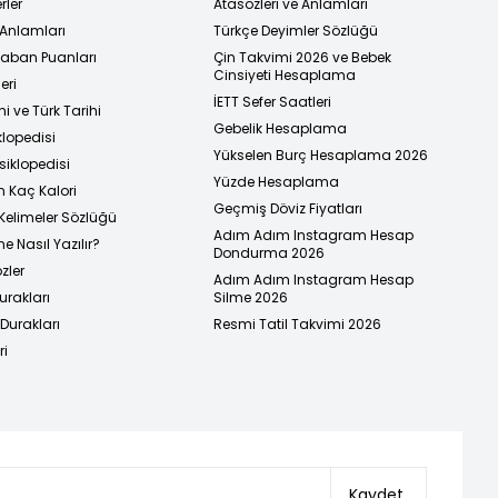
rler
Atasözleri ve Anlamları
 Anlamları
Türkçe Deyimler Sözlüğü
 Taban Puanları
Çin Takvimi 2026 ve Bebek
Cinsiyeti Hesaplama
eri
İETT Sefer Saatleri
i ve Türk Tarihi
Gebelik Hesaplama
klopedisi
Yükselen Burç Hesaplama 2026
siklopedisi
Yüzde Hesaplama
n Kaç Kalori
Geçmiş Döviz Fiyatları
Kelimeler Sözlüğü
Adım Adım Instagram Hesap
e Nasıl Yazılır?
Dondurma 2026
zler
Adım Adım Instagram Hesap
urakları
Silme 2026
urakları
Resmi Tatil Takvimi 2026
ri
Kaydet