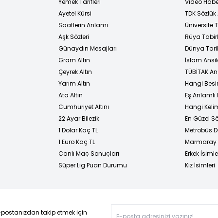
Yemek Tarifleri
Video Habe
Ayetel Kürsi
TDK Sözlük
i
Saatlerin Anlamı
Üniversite
Aşk Sözleri
Rüya Tabirl
Günaydın Mesajları
Dünya Tarih
Gram Altın
İslam Ansi
Çeyrek Altın
TÜBİTAK An
Yarım Altın
Hangi Besi
Ata Altın
Eş Anlamlı 
Cumhuriyet Altını
Hangi Kelim
22 Ayar Bilezik
En Güzel Sö
1 Dolar Kaç TL
Metrobüs D
1 Euro Kaç TL
Marmaray D
Canlı Maç Sonuçları
Erkek İsimle
Süper Lig Puan Durumu
Kız İsimleri
-postanızdan takip etmek için