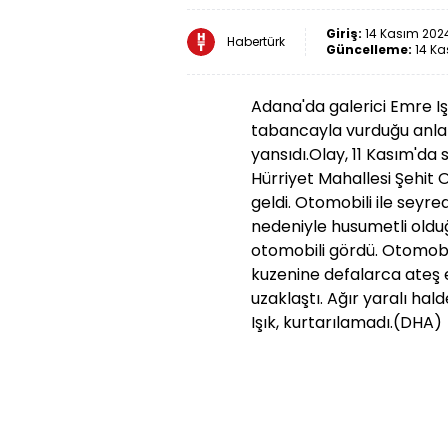
Giriş:
14 Kasım 2024
Habertürk
Güncelleme:
14 Ka
Adana'da galerici Emre Işı
tabancayla vurduğu anlar,
yansıdı.Olay, 11 Kasım'da 
Hürriyet Mahallesi Şehi
geldi. Otomobili ile seyre
nedeniyle husumetli olduğu
otomobili gördü. Otomobi
kuzenine defalarca ateş
uzaklaştı. Ağır yaralı ha
Işık, kurtarılamadı.
(DHA)