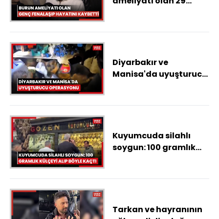
ameliyatı olan 29
yaşındaki genç
fenalaşıp hayatını
kaybetti
Diyarbakır ve
Manisa'da uyuşturucu
operasyonu: 445
gözaltı
Kuyumcuda silahlı
soygun: 100 gramlık
külçeyi alıp böyle kaçtı
Tarkan ve hayranının