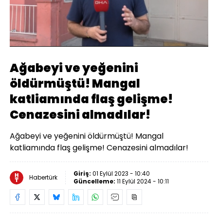
Yüklendi
:
37.38%
Sesi
Oynatma
Aç
Hızı
Ağabeyi ve yeğenini
öldürmüştü! Mangal
katliamında flaş gelişme!
Cenazesini almadılar!
Ağabeyi ve yeğenini öldürmüştü! Mangal
katliamında flaş gelişme! Cenazesini almadılar!
Giriş:
01 Eylül 2023 - 10:40
Habertürk
Güncelleme:
11 Eylül 2024 - 10:11