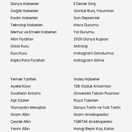
Dünya Haberleri
E Devlet Giriş
Sağlık Haberleri
Günlük Burç Yorumları
Kadın Haberleri
Son Depremler
Teknoloji Haberleri
Hava Durumu
Memur ve Emekli Haberleri
Yol Durumu
Altın Fiyatları
2026 Dünya Kupası
Dolar Kuru
Astroloji
Euro Kuru
Instagram Dondurma
Kripto Para Fiyatları
Instagram Silme
Yemek Tarifleri
Video Haberler
Ayetel Kürsi
TDK Sözlük Anlamları
Saatlerin Anlamı
Üniversite Taban Puanları
Aşk Sözleri
Rüya Tabirleri
Günaydın Mesajları
Dünya Tarihi ve Türk Tarihi
Gram Altın
İslam Ansiklopedisi
Çeyrek Altın
TÜBİTAK Ansiklopedisi
Yarım Altın
Hangi Besin Kaç Kalori