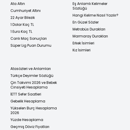
Ata Altın
Eş Anlamlı Kelimeler
Sözlüğü
Cumhuriyet Altını
Hangi Kelime Nasıl Yazılır?
22 Ayar Bilezik
En Güzel Sözler
1 Dolar Kaç TL
Metrobüs Durakları
1 Euro Kaç TL
Marmaray Durakları
Canlı Maç Sonuçları
Erkek İsimleri
Süper Lig Puan Durumu
Kız İsimleri
Atasözleri ve Anlamları
Türkçe Deyimler Sözlüğü
Çin Takvimi 2026 ve Bebek
Cinsiyeti Hesaplama
İETT Sefer Saatleri
Gebelik Hesaplama
Yükselen Burç Hesaplama
2026
Yüzde Hesaplama
Geçmiş Döviz Fiyatları