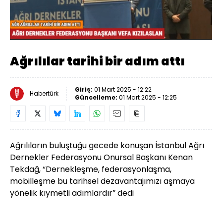
Yüklendi
:
6.94%
Sesi
Oynatma
Aç
Hızı
Ağrılılar tarihi bir adım attı
Giriş:
01 Mart 2025 - 12:22
Habertürk
Güncelleme:
01 Mart 2025 - 12:25
Ağrılıların buluştuğu gecede konuşan İstanbul Ağrı
Dernekler Federasyonu Onursal Başkanı Kenan
Tekdağ, “Dernekleşme, federasyonlaşma,
mobilleşme bu tarihsel dezavantajımızı aşmaya
yönelik kıymetli adımlardır” dedi