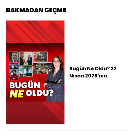
BAKMADAN GEÇME
Bugün Ne Oldu? 22
Nisan 2026'nın
haberleri: MB faiz
kararını açıkladı,
Trump ateşkesi uzattı
İran ne dedi? Rıza
Kayaalp'ten rekor