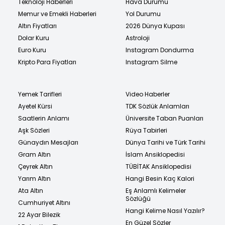
Teknoloji Haberleri
Hava Durumu
Memur ve Emekli Haberleri
Yol Durumu
Altın Fiyatları
2026 Dünya Kupası
Dolar Kuru
Astroloji
Euro Kuru
Instagram Dondurma
Kripto Para Fiyatları
Instagram Silme
Yemek Tarifleri
Video Haberler
Ayetel Kürsi
TDK Sözlük Anlamları
Saatlerin Anlamı
Üniversite Taban Puanları
Aşk Sözleri
Rüya Tabirleri
Günaydın Mesajları
Dünya Tarihi ve Türk Tarihi
Gram Altın
İslam Ansiklopedisi
Çeyrek Altın
TÜBİTAK Ansiklopedisi
Yarım Altın
Hangi Besin Kaç Kalori
Ata Altın
Eş Anlamlı Kelimeler
Sözlüğü
Cumhuriyet Altını
Hangi Kelime Nasıl Yazılır?
22 Ayar Bilezik
En Güzel Sözler