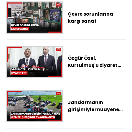
Çevre sorunlarına
karşı sanat
Özgür Özel,
Kurtulmuş'u ziyaret
etti
Jandarmanın
girişimiyle muayene
hizmeti çiftçinin
ayağına gitti