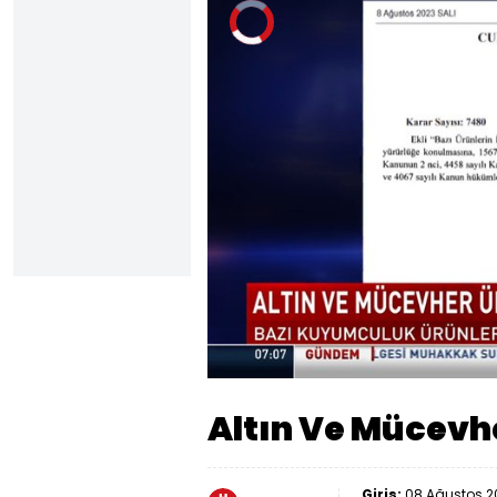
Video
Oynatıcısı
yükleniyor.
Yüklendi
:
0%
Sesi
Aç
Altın Ve Mücevhe
Giriş:
08 Ağustos 20