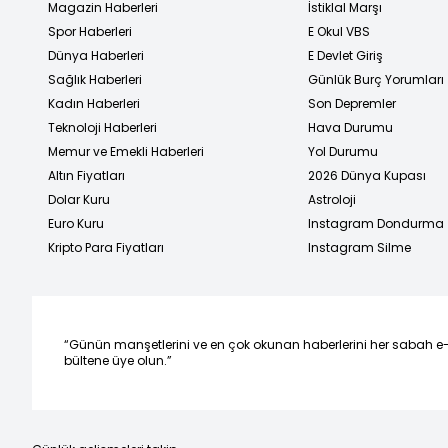
Magazin Haberleri
İstiklal Marşı
Spor Haberleri
E Okul VBS
Dünya Haberleri
E Devlet Giriş
Sağlık Haberleri
Günlük Burç Yorumları
Kadın Haberleri
Son Depremler
Teknoloji Haberleri
Hava Durumu
Memur ve Emekli Haberleri
Yol Durumu
Altın Fiyatları
2026 Dünya Kupası
Dolar Kuru
Astroloji
Euro Kuru
Instagram Dondurma
Kripto Para Fiyatları
Instagram Silme
“Günün manşetlerini ve en çok okunan haberlerini her sabah e
bültene üye olun.”