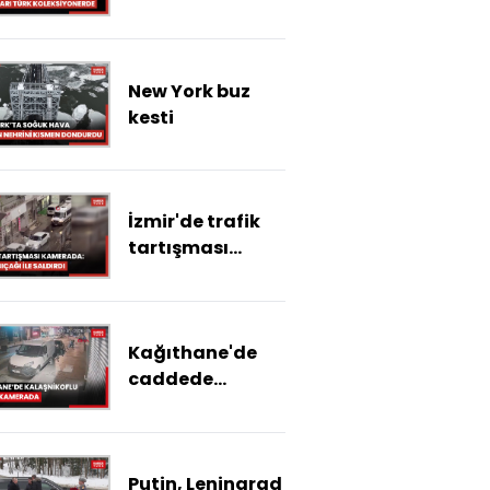
ikonik bale
hakimden tepki
pabuçları Türk
koleksiyonerde
New York buz
kesti
İzmir'de trafik
tartışması
kamerada:
Döner bıçağı ile
saldırdı
Kağıthane'de
caddede
kalaşnikoflu
saldırı
kamerada; 'İşi
Putin, Leningrad
dayı lakaplı