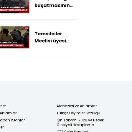
kuşatmasının
kişiden aldım'
82. yıl dönümü
törenlerine
katıldı
Temsilciler
Meclisi üyesi
Omar'a
Minneapolis'te
saldırı
rler
Atasözleri ve Anlamları
 Anlamları
Türkçe Deyimler Sözlüğü
 Taban Puanları
Çin Takvimi 2026 ve Bebek
Cinsiyeti Hesaplama
eri
İETT Sefer Saatleri