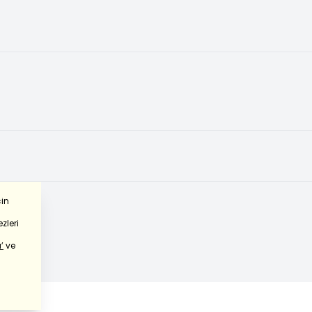
çin
zleri
’
ve