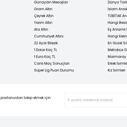
Günaydın Mesajları
Dünya Tarih
Gram Altın
İslam Ansi
Çeyrek Altın
TÜBİTAK An
Yarım Altın
Hangi Besi
Ata Altın
Eş Anlamlı 
Cumhuriyet Altını
Hangi Kelim
22 Ayar Bilezik
En Güzel Sö
1 Dolar Kaç TL
Metrobüs D
1 Euro Kaç TL
Marmaray D
Canlı Maç Sonuçları
Erkek İsimle
Süper Lig Puan Durumu
Kız İsimleri
-postanızdan takip etmek için