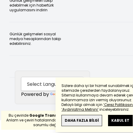
Günlük gelişmeleri takip
edebilmek için habertürk
uygulamasını indirin
Günlük gelişmeleri sosyal
medya hesaplarından takip
edebilirsiniz.
Sizlere daha iyi bir hizmet sunabilmek i
sitemizde çerezlerden faydalanıyoruz.
Powered by
Translate
Sitemizi kullanmaya devam ederek çere
kullanmamıza izin vermiş oluyorsunuz.
Detaylı bilgi almak için
‘Çerez Politikasını
‘Aydınlatma Metnini’
inceleyebilirsiniz.
Bu çeviride
Google Translete
kullanılmıştır.
Anlam ve çeviri hatalarından
haberturk.com
DAHA FAZLA BİLGİ
KABUL ET
sorumlu değildir.