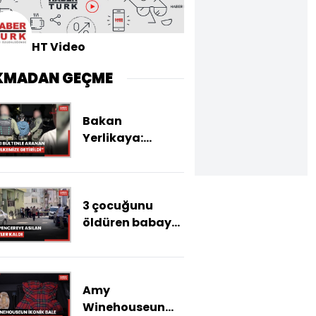
HT Video
KMADAN GEÇME
Bakan
Yerlikaya:
Kırmızı bültenle
aranan 13 ,
ulusal seviyede
3 çocuğunu
aranan 1 suçlu
öldüren babaya,
ülkemize
3 kez
getirildi
ağırlaştırılmış
müebbet aldığı
Amy
karar
Winehouseun
duruşmasında