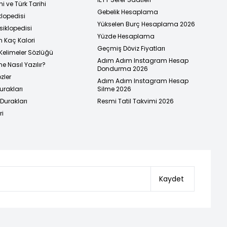
i ve Türk Tarihi
Gebelik Hesaplama
klopedisi
Yükselen Burç Hesaplama 2026
siklopedisi
Yüzde Hesaplama
n Kaç Kalori
Geçmiş Döviz Fiyatları
Kelimeler Sözlüğü
Adım Adım Instagram Hesap
e Nasıl Yazılır?
Dondurma 2026
zler
Adım Adım Instagram Hesap
urakları
Silme 2026
urakları
Resmi Tatil Takvimi 2026
ri
Kaydet