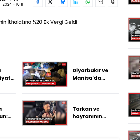
ül 2024 - 10:11
in İthalatına %20 Ek Vergi Geldi
a
Diyarbakır ve
iyatı
Manisa'da
uyuşturucu
genç
operasyonu: 445
gözaltı
a
Tarkan ve
un:
hayranının
eğlenceli
 böyle
diyaloğu