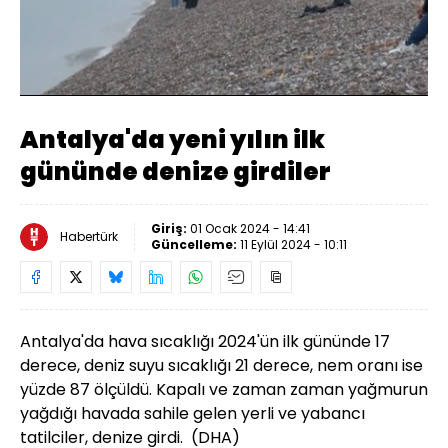
Yüklendi
:
23.34%
Sesi
Oynatma
Aç
Hızı
Antalya'da yeni yılın ilk
gününde denize girdiler
Giriş:
01 Ocak 2024 - 14:41
Habertürk
Güncelleme:
11 Eylül 2024 - 10:11
Antalya'da hava sıcaklığı 2024'ün ilk gününde 17
derece, deniz suyu sıcaklığı 21 derece, nem oranı ise
yüzde 87 ölçüldü. Kapalı ve zaman zaman yağmurun
yağdığı havada sahile gelen yerli ve yabancı
tatilciler, denize girdi. (DHA)