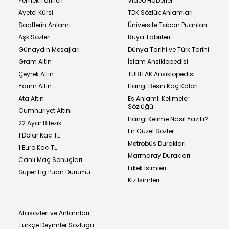
Yemek Tarifleri
Video Haberler
Ayetel Kürsi
TDK Sözlük Anlamları
Saatlerin Anlamı
Üniversite Taban Puanları
Aşk Sözleri
Rüya Tabirleri
Günaydın Mesajları
Dünya Tarihi ve Türk Tarihi
Gram Altın
İslam Ansiklopedisi
Çeyrek Altın
TÜBİTAK Ansiklopedisi
Yarım Altın
Hangi Besin Kaç Kalori
Ata Altın
Eş Anlamlı Kelimeler
Sözlüğü
Cumhuriyet Altını
Hangi Kelime Nasıl Yazılır?
22 Ayar Bilezik
En Güzel Sözler
1 Dolar Kaç TL
Metrobüs Durakları
1 Euro Kaç TL
Marmaray Durakları
Canlı Maç Sonuçları
Erkek İsimleri
Süper Lig Puan Durumu
Kız İsimleri
Atasözleri ve Anlamları
Türkçe Deyimler Sözlüğü