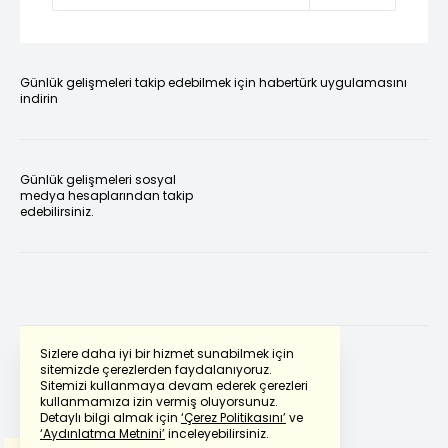
Günlük gelişmeleri takip edebilmek için habertürk uygulamasını
indirin
Günlük gelişmeleri sosyal
medya hesaplarından takip
edebilirsiniz.
Sizlere daha iyi bir hizmet sunabilmek için
sitemizde çerezlerden faydalanıyoruz.
Sitemizi kullanmaya devam ederek çerezleri
Powered by
Translate
kullanmamıza izin vermiş oluyorsunuz.
Detaylı bilgi almak için
‘Çerez Politikasını’
ve
‘Aydınlatma Metnini’
inceleyebilirsiniz.