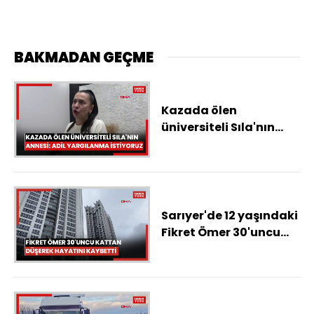
BAKMADAN GEÇME
Kazada ölen
üniversiteli Sıla'nın
annesi: Adil
yargılanma istiyoruz
Sarıyer'de 12 yaşındaki
Fikret Ömer 30'uncu
kattan düşerek
hayatını kaybetti