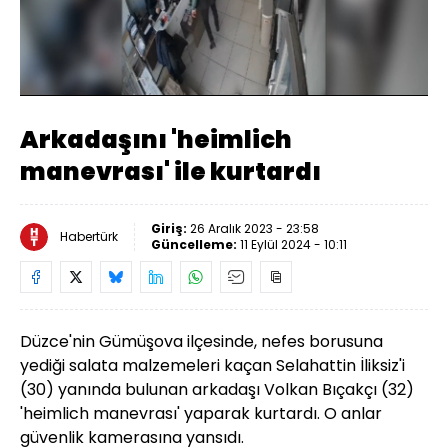
Yüklendi
:
56.73%
Sesi
Oynatma
Aç
Hızı
Arkadaşını 'heimlich
manevrası' ile kurtardı
Giriş:
26 Aralık 2023 - 23:58
Habertürk
Güncelleme:
11 Eylül 2024 - 10:11
Düzce'nin Gümüşova ilçesinde, nefes borusuna
yediği salata malzemeleri kaçan Selahattin İliksiz'i
(30) yanında bulunan arkadaşı Volkan Bıçakçı (32)
'heimlich manevrası' yaparak kurtardı. O anlar
güvenlik kamerasına yansıdı.