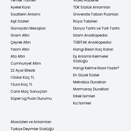
Yemek Tarifleri
Video Haberler
Ayetel Kürsi
TDK Sözlük Anlamları
Saatlerin Anlamı
Üniversite Taban Puanları
Aşk Sözleri
Rüya Tabirleri
Günaydın Mesajları
Dünya Tarihi ve Türk Tarihi
Gram Altın
İslam Ansiklopedisi
Çeyrek Altın
TÜBİTAK Ansiklopedisi
Yarım Altın
Hangi Besin Kaç Kalori
Ata Altın
Eş Anlamlı Kelimeler
Sözlüğü
Cumhuriyet Altını
Hangi Kelime Nasıl Yazılır?
22 Ayar Bilezik
En Güzel Sözler
1 Dolar Kaç TL
Metrobüs Durakları
1 Euro Kaç TL
Marmaray Durakları
Canlı Maç Sonuçları
Erkek İsimleri
Süper Lig Puan Durumu
Kız İsimleri
Atasözleri ve Anlamları
Türkçe Deyimler Sözlüğü