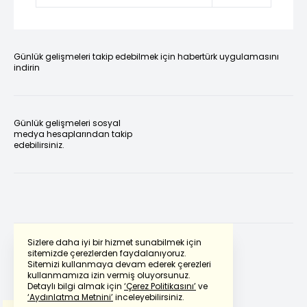
Günlük gelişmeleri takip edebilmek için habertürk uygulamasını
indirin
Günlük gelişmeleri sosyal
medya hesaplarından takip
edebilirsiniz.
Sizlere daha iyi bir hizmet sunabilmek için
sitemizde çerezlerden faydalanıyoruz.
Sitemizi kullanmaya devam ederek çerezleri
Powered by
Translate
kullanmamıza izin vermiş oluyorsunuz.
Detaylı bilgi almak için
‘Çerez Politikasını’
ve
‘Aydınlatma Metnini’
inceleyebilirsiniz.