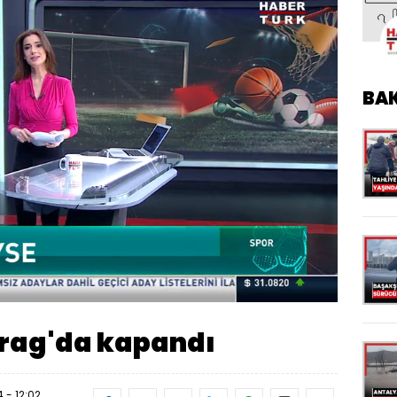
BA
Oynatma
Hızı
Prag'da kapandı
 - 12:02