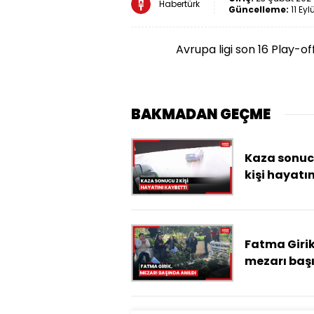
Habertürk
Güncelleme:
11 Eyl
Avrupa ligi son 16 Play-o
BAKMADAN GEÇME
Kaza sonuc
kişi hayatın
kaybetti
Fatma Girik
mezarı baş
anıldı