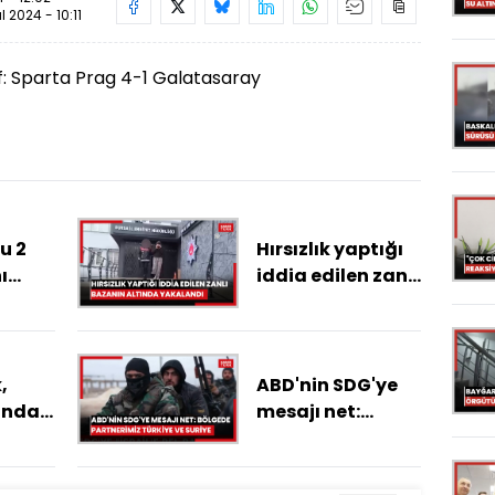
ül 2024 - 10:11
ff: Sparta Prag 4-1 Galatasaray
u 2
Hırsızlık yaptığı
ı
iddia edilen zanlı
İstanbulda
bazanın altında
yakalandı
,
ABD'nin SDG'ye
ında
mesajı net:
Bölgede
partnerimiz
Türkiye ve Suriye