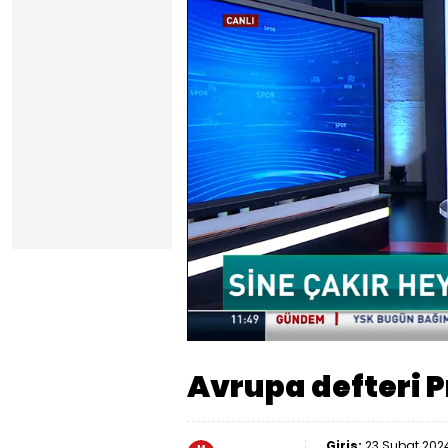
Yüklendi
:
38.84%
Sesi
Aç
Avrupa defteri 
Giriş:
23 Şubat 2024