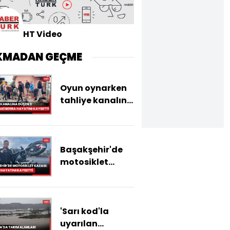
HT Video
KMADAN GEÇME
Oyun oynarken
tahliye kanalına
düşen 3
yaşındaki Berra
hayatını
Başakşehir'de
kaybetti
motosiklet
kazası: Sürücü
hayatını
kaybetti
'Sarı kod'la
uyarılan