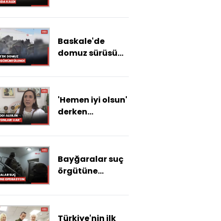
Antalya'da
tarım alanları su
altında kaldı
Baskale'de
domuz sürüsü
görüntülendi
'Hemen iyi olsun'
derken
influenzaya
karşı yenik
düşmeyin
Bayğaralar suç
örgütüne
operasyon; 15
şüpheli
yakalandı
Türkiye'nin ilk