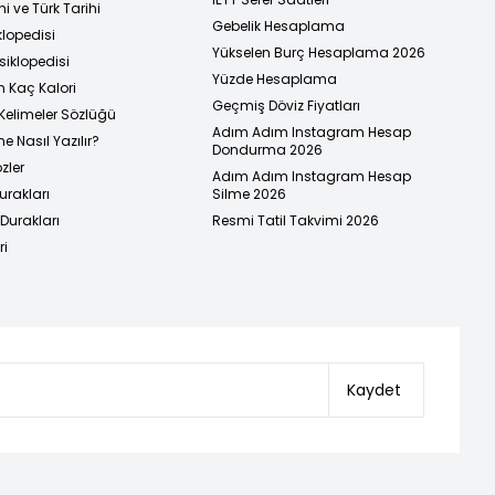
i ve Türk Tarihi
Gebelik Hesaplama
klopedisi
Yükselen Burç Hesaplama 2026
siklopedisi
Yüzde Hesaplama
n Kaç Kalori
Geçmiş Döviz Fiyatları
Kelimeler Sözlüğü
Adım Adım Instagram Hesap
e Nasıl Yazılır?
Dondurma 2026
zler
Adım Adım Instagram Hesap
urakları
Silme 2026
urakları
Resmi Tatil Takvimi 2026
ri
Kaydet