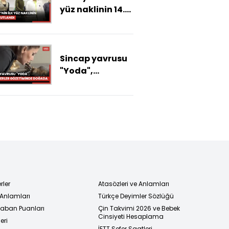
yüz naklinin 14.
yılı kutlandı
Sincap yavrusu
"Yoda",
veterinerler
gözetiminde
doğada
hayatta
kalmayı
öğreniyor
rler
Atasözleri ve Anlamları
 Anlamları
Türkçe Deyimler Sözlüğü
 Taban Puanları
Çin Takvimi 2026 ve Bebek
Cinsiyeti Hesaplama
eri
İETT Sefer Saatleri