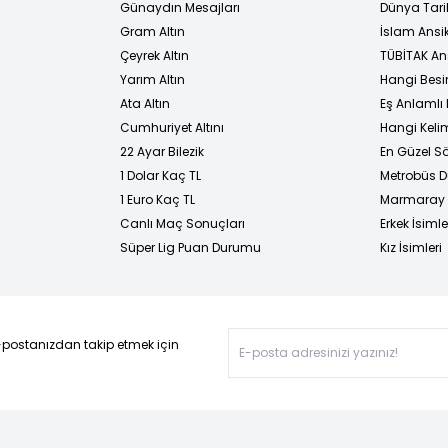
Günaydın Mesajları
Dünya Tarih
Gram Altın
İslam Ansi
Çeyrek Altın
TÜBİTAK An
Yarım Altın
Hangi Besi
Ata Altın
Eş Anlamlı 
Cumhuriyet Altını
Hangi Kelim
22 Ayar Bilezik
En Güzel Sö
1 Dolar Kaç TL
Metrobüs D
1 Euro Kaç TL
Marmaray D
Canlı Maç Sonuçları
Erkek İsimle
Süper Lig Puan Durumu
Kız İsimleri
-postanızdan takip etmek için