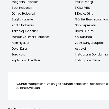
Magazin Haberleri
İstiklal Marşı
Spor Haberleri
E Okul VBS
Dünya Haberleri
E Devlet Giriş
Sağlık Haberleri
Günlük Burç Yorumları
Kadın Haberleri
Son Depremler
Teknoloji Haberleri
Hava Durumu
Memur ve Emekli Haberleri
Yol Durumu
Altın Fiyatları
2026 Dünya Kupası
Dolar Kuru
Astroloji
Euro Kuru
Instagram Dondurma
Kripto Para Fiyatları
Instagram Silme
“Günün manşetlerini ve en çok okunan haberlerini her sabah e
bültene üye olun.”