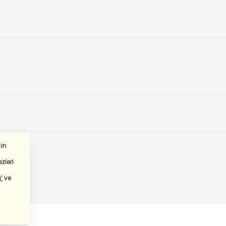
çin
zleri
’
ve