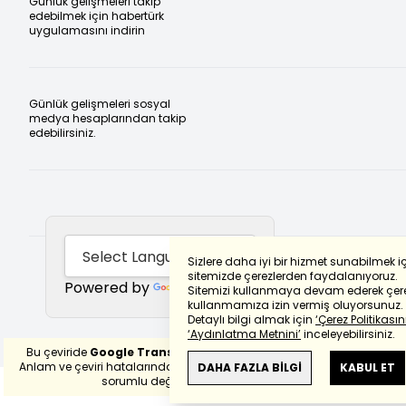
Günlük gelişmeleri takip
edebilmek için habertürk
uygulamasını indirin
Günlük gelişmeleri sosyal
medya hesaplarından takip
edebilirsiniz.
Sizlere daha iyi bir hizmet sunabilmek i
sitemizde çerezlerden faydalanıyoruz.
Powered by
Translate
Sitemizi kullanmaya devam ederek çere
kullanmamıza izin vermiş oluyorsunuz.
Detaylı bilgi almak için
‘Çerez Politikasını
‘Aydınlatma Metnini’
inceleyebilirsiniz.
Bu çeviride
Google Translete
kullanılmıştır.
Anlam ve çeviri hatalarından
haberturk.com
DAHA FAZLA BİLGİ
KABUL ET
sorumlu değildir.