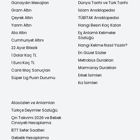
Günaydın Mesajları
Dünya Tarihi ve Türk Tarihi
Gram Altın
İslam Ansiklopedisi
Çeyrek Altın
TÜBİTAK Ansiklopedisi
Yarım Altın
Hangi Besin Kaç Kalori
Ata Altın
Eş Anlamlı Kelimeler
Sözlüğü
Cumhuriyet Altını
Hangi Kelime Nasıl Yazılır?
22 Ayar Bilezik
En Güzel Sözler
1 Dolar Kaç TL
Metrobüs Durakları
1 Euro Kaç TL
Marmaray Durakları
Canlı Maç Sonuçları
Erkek İsimleri
Süper Lig Puan Durumu
Kız İsimleri
Atasözleri ve Anlamları
Türkçe Deyimler Sözlüğü
Çin Takvimi 2026 ve Bebek
Cinsiyeti Hesaplama
İETT Sefer Saatleri
Gebelik Hesaplama