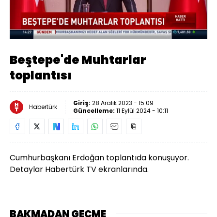
Yüklendi
:
1.73%
Sesi
Oynatma
Aç
Hızı
Beştepe'de Muhtarlar
toplantısı
Giriş:
28 Aralık 2023 - 15:09
Habertürk
Güncelleme:
11 Eylül 2024 - 10:11
Cumhurbaşkanı Erdoğan toplantıda konuşuyor.
Detaylar Habertürk TV ekranlarında.
BAKMADAN GEÇME