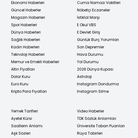
Ekonomi Haberleri
Cuma Namazı Vakitleri
Güncel Haberler
Nöbetçi Eczaneler
Magazin Haberleri
İstiklal Marşı
Spor Haberleri
E Okul VBS
Dünya Haberleri
E Devlet Giriş
Sağlık Haberleri
Günlük Burç Yorumları
Kadın Haberleri
Son Depremler
Teknoloji Haberleri
Hava Durumu
Memur ve Emekli Haberleri
Yol Durumu
Altın Fiyatları
2026 Dünya Kupası
Dolar Kuru
Astroloji
Euro Kuru
Instagram Dondurma
Kripto Para Fiyatları
Instagram Silme
Yemek Tarifleri
Video Haberler
Ayetel Kürsi
TDK Sözlük Anlamları
Saatlerin Anlamı
Üniversite Taban Puanları
Aşk Sözleri
Rüya Tabirleri