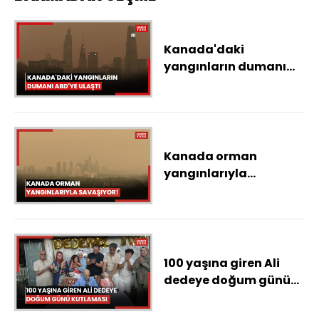
Kanada'daki
yangınların dumanı
ABD'ye ulaştı
Kanada orman
yangınlarıyla
savaşıyor!
100 yaşına giren Ali
dedeye doğum günü
kutlaması