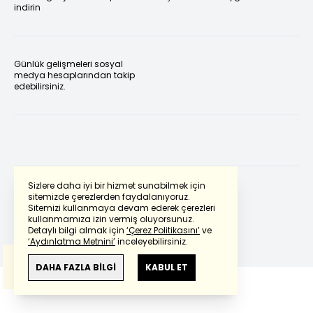
indirin
Günlük gelişmeleri sosyal
medya hesaplarından takip
edebilirsiniz.
Sizlere daha iyi bir hizmet sunabilmek için
sitemizde çerezlerden faydalanıyoruz.
Sitemizi kullanmaya devam ederek çerezleri
Powered by
Translate
kullanmamıza izin vermiş oluyorsunuz.
Detaylı bilgi almak için
‘Çerez Politikasını’
ve
‘Aydınlatma Metnini’
inceleyebilirsiniz.
Bu çeviride
Google Translete
kullanılmıştır.
Anlam ve çeviri hatalarından
haberturk.com
DAHA FAZLA BİLGİ
KABUL ET
sorumlu değildir.