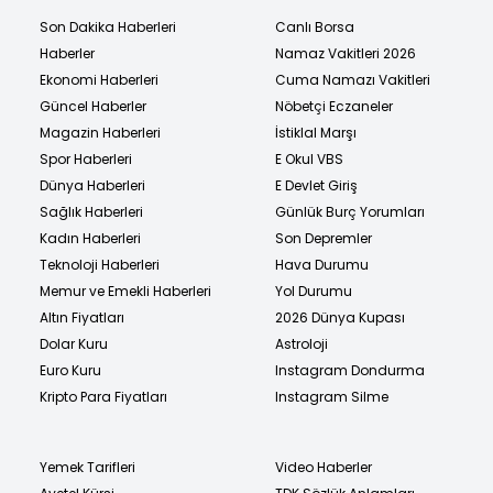
Son Dakika Haberleri
Canlı Borsa
Haberler
Namaz Vakitleri 2026
Ekonomi Haberleri
Cuma Namazı Vakitleri
Güncel Haberler
Nöbetçi Eczaneler
Magazin Haberleri
İstiklal Marşı
Spor Haberleri
E Okul VBS
Dünya Haberleri
E Devlet Giriş
Sağlık Haberleri
Günlük Burç Yorumları
Kadın Haberleri
Son Depremler
Teknoloji Haberleri
Hava Durumu
Memur ve Emekli Haberleri
Yol Durumu
Altın Fiyatları
2026 Dünya Kupası
Dolar Kuru
Astroloji
Euro Kuru
Instagram Dondurma
Kripto Para Fiyatları
Instagram Silme
Yemek Tarifleri
Video Haberler