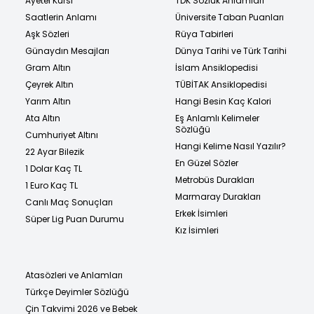
Ayetel Kürsi
TDK Sözlük Anlamları
Saatlerin Anlamı
Üniversite Taban Puanları
Aşk Sözleri
Rüya Tabirleri
Günaydın Mesajları
Dünya Tarihi ve Türk Tarihi
Gram Altın
İslam Ansiklopedisi
Çeyrek Altın
TÜBİTAK Ansiklopedisi
Yarım Altın
Hangi Besin Kaç Kalori
Ata Altın
Eş Anlamlı Kelimeler
Sözlüğü
Cumhuriyet Altını
Hangi Kelime Nasıl Yazılır?
22 Ayar Bilezik
En Güzel Sözler
1 Dolar Kaç TL
Metrobüs Durakları
1 Euro Kaç TL
Marmaray Durakları
Canlı Maç Sonuçları
Erkek İsimleri
Süper Lig Puan Durumu
Kız İsimleri
Atasözleri ve Anlamları
Türkçe Deyimler Sözlüğü
Çin Takvimi 2026 ve Bebek