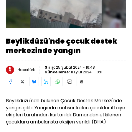
Yüklendi
:
25.25%
Sesi
Oynatma
Aç
Hızı
Beylikdüzü'nde çocuk destek
merkezinde yangın
Giriş:
25 Şubat 2024 - 16:48
Habertürk
Güncelleme:
11 Eylül 2024 - 10:11
Beylikdüzü'nde bulunan Çocuk Destek Merkezi'nde
yangın çıktı. Yangında mahsur kalan çocuklar itfaiye
ekipleri tarafından kurtarıldı. Dumandan etkilenen
çocuklara ambulansta oksijen verildi. (DHA)