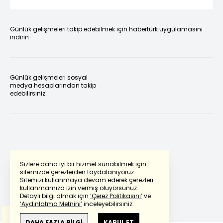
Günlük gelişmeleri takip edebilmek için habertürk uygulamasını
indirin
Günlük gelişmeleri sosyal
medya hesaplarından takip
edebilirsiniz.
Sizlere daha iyi bir hizmet sunabilmek için
sitemizde çerezlerden faydalanıyoruz.
Sitemizi kullanmaya devam ederek çerezleri
Powered by
Translate
kullanmamıza izin vermiş oluyorsunuz.
Detaylı bilgi almak için
‘Çerez Politikasını’
ve
‘Aydınlatma Metnini’
inceleyebilirsiniz.
Bu çeviride
Google Translete
kullanılmıştır.
Anlam ve çeviri hatalarından
haberturk.com
DAHA FAZLA BİLGİ
KABUL ET