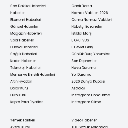
Son Dakika Haberleri
Canlı Borsa
Haberler
Namaz Vakitleri 2026
Ekonomi Haberleri
Cuma Namazı Vakitleri
Güncel Haberler
Nöbetçi Eczaneler
Magazin Haberleri
İstiklal Marşı
Spor Haberleri
E Okul VBS
Dünya Haberleri
E Devlet Giriş
Sağlık Haberleri
Günlük Burç Yorumları
Kadın Haberleri
Son Depremler
Teknoloji Haberleri
Hava Durumu
Memur ve Emekli Haberleri
Yol Durumu
Altın Fiyatları
2026 Dünya Kupası
Dolar Kuru
Astroloji
Euro Kuru
Instagram Dondurma
Kripto Para Fiyatları
Instagram Silme
Yemek Tarifleri
Video Haberler
Ayetel Kürsi
TDK Sözlük Anlamları