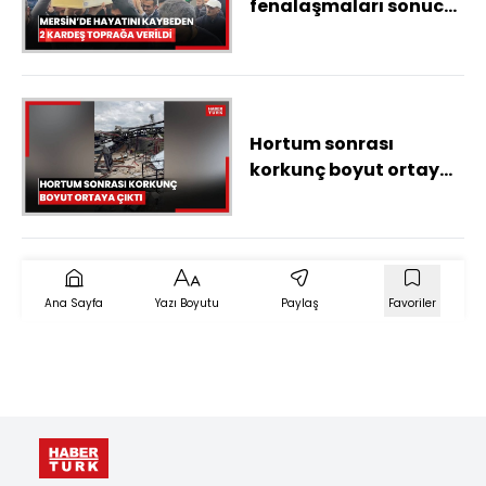
fenalaşmaları sonucu
yaşamını yitiren 2
kardeşin cenazeleri
defnedildi
Hortum sonrası
korkunç boyut ortaya
çıktı
Ana Sayfa
Yazı Boyutu
Paylaş
Favoriler