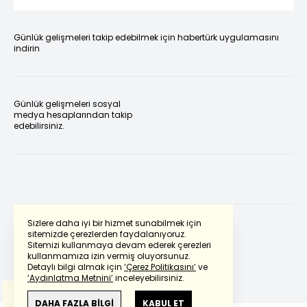
Günlük gelişmeleri takip edebilmek için habertürk uygulamasını
indirin
Günlük gelişmeleri sosyal
medya hesaplarından takip
edebilirsiniz.
Sizlere daha iyi bir hizmet sunabilmek için
sitemizde çerezlerden faydalanıyoruz.
Sitemizi kullanmaya devam ederek çerezleri
Powered by
Translate
kullanmamıza izin vermiş oluyorsunuz.
Detaylı bilgi almak için
‘Çerez Politikasını’
ve
‘Aydınlatma Metnini’
inceleyebilirsiniz.
Bu çeviride
Google Translete
kullanılmıştır.
Anlam ve çeviri hatalarından
haberturk.com
DAHA FAZLA BİLGİ
KABUL ET