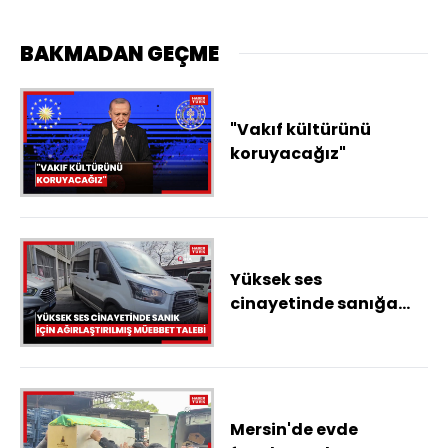
BAKMADAN GEÇME
"Vakıf kültürünü
koruyacağız"
Yüksek ses
cinayetinde sanığa
'kadına karşı kasten
öldürme' suçundan
ağırlaştırılmış
müebbet hapis talebi
Mersin'de evde