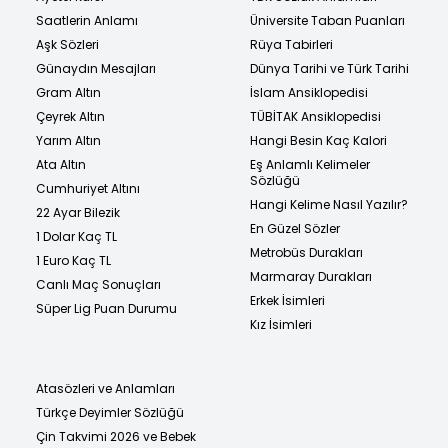
Saatlerin Anlamı
Üniversite Taban Puanları
Aşk Sözleri
Rüya Tabirleri
Günaydın Mesajları
Dünya Tarihi ve Türk Tarihi
Gram Altın
İslam Ansiklopedisi
Çeyrek Altın
TÜBİTAK Ansiklopedisi
Yarım Altın
Hangi Besin Kaç Kalori
Ata Altın
Eş Anlamlı Kelimeler
Sözlüğü
Cumhuriyet Altını
Hangi Kelime Nasıl Yazılır?
22 Ayar Bilezik
En Güzel Sözler
1 Dolar Kaç TL
Metrobüs Durakları
1 Euro Kaç TL
Marmaray Durakları
Canlı Maç Sonuçları
Erkek İsimleri
Süper Lig Puan Durumu
Kız İsimleri
Atasözleri ve Anlamları
Türkçe Deyimler Sözlüğü
Çin Takvimi 2026 ve Bebek