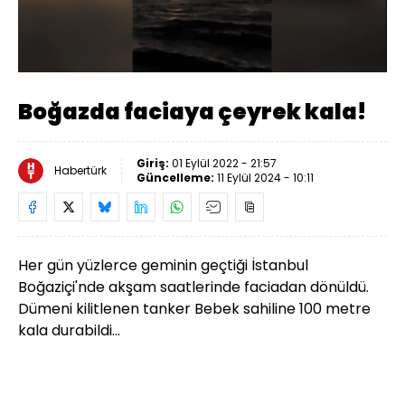
Yüklendi
:
57.70%
Sesi
Oynatma
Aç
Hızı
Boğazda faciaya çeyrek kala!
Giriş:
01 Eylül 2022 - 21:57
Habertürk
Güncelleme:
11 Eylül 2024 - 10:11
Her gün yüzlerce geminin geçtiği İstanbul
Boğaziçi'nde akşam saatlerinde faciadan dönüldü.
Dümeni kilitlenen tanker Bebek sahiline 100 metre
kala durabildi...