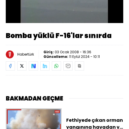
Yüklendi
:
55.89%
Sesi
Oynatma
318
Aç
Hızı
Bomba yüklü F-16'lar sınırda
Giriş:
03 Ocak 2008 - 16:36
Habertürk
Güncelleme:
11 Eylül 2024 - 10:11
BAKMADAN GEÇME
Fethiyede çıkan orman
yangınına havadan ve