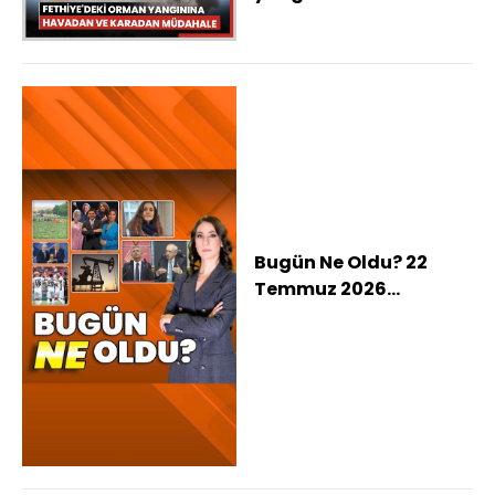
karadan müdahale
ediliyor
Bugün Ne Oldu? 22
Temmuz 2026
haberleri: Ahbap
soruşturmasında 5
isim ifadeye çağrıldı,
Özgür Özel'in vedası
sonrası
Kılıçdaroğlu'ndan ilk
açıklama, eğitim