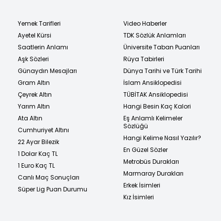
Yemek Tarifleri
Video Haberler
Ayetel Kürsi
TDK Sözlük Anlamları
Saatlerin Anlamı
Üniversite Taban Puanları
Aşk Sözleri
Rüya Tabirleri
Günaydın Mesajları
Dünya Tarihi ve Türk Tarihi
Gram Altın
İslam Ansiklopedisi
Çeyrek Altın
TÜBİTAK Ansiklopedisi
Yarım Altın
Hangi Besin Kaç Kalori
Ata Altın
Eş Anlamlı Kelimeler
Sözlüğü
Cumhuriyet Altını
Hangi Kelime Nasıl Yazılır?
22 Ayar Bilezik
En Güzel Sözler
1 Dolar Kaç TL
Metrobüs Durakları
1 Euro Kaç TL
Marmaray Durakları
Canlı Maç Sonuçları
Erkek İsimleri
Süper Lig Puan Durumu
Kız İsimleri