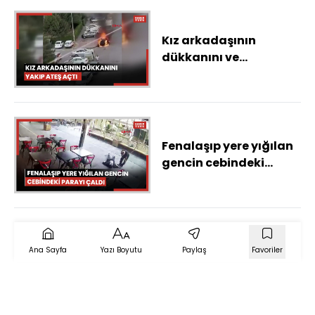
helikopteri düştü
Kız arkadaşının
dükkanını ve
otomobilini yakıp
arkasından pompalı
tüfekle ateş etti
Fenalaşıp yere yığılan
gencin cebindeki
parayı çaldı; o anlar
kamerada
Ana Sayfa
Yazı Boyutu
Paylaş
Favoriler