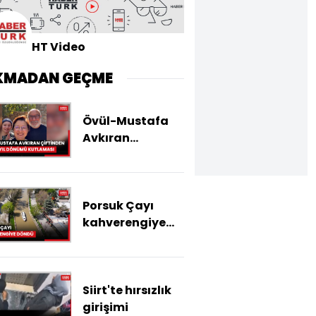
HT Video
KMADAN GEÇME
Övül-Mustafa
Avkıran
çiftinden evlilik
yıl dönümü
kutlaması
Porsuk Çayı
kahverengiye
döndü
Siirt'te hırsızlık
girişimi