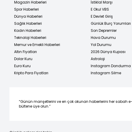
Magazin Haberleri
İstiklal Marşı
Spor Haberleri
E Okul VBS
Dünya Haberleri
E Devlet Giriş
Sağlık Haberleri
Günlük Burç Yorumları
Kadın Haberleri
Son Depremler
Teknoloji Haberleri
Hava Durumu
Memur ve Emekli Haberleri
Yol Durumu
Altın Fiyatları
2026 Dünya Kupası
Dolar Kuru
Astroloji
Euro Kuru
Instagram Dondurma
Kripto Para Fiyatları
Instagram Silme
“Günün manşetlerini ve en çok okunan haberlerini her sabah e
bültene üye olun.”