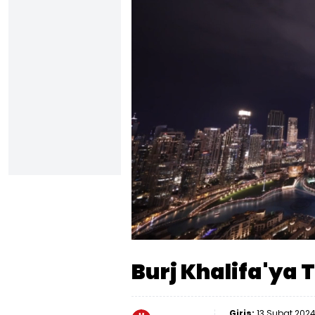
Sesi
Aç
Burj Khalifa'ya 
Giriş:
13 Şubat 2024 