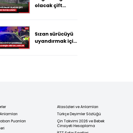
olacak çift
evlerinde ölü
bulundu
Sızan sürücüyü
uyandırmak için
aracı beşik gibi
salladılar
rler
Atasözleri ve Anlamları
 Anlamları
Türkçe Deyimler Sözlüğü
 Taban Puanları
Çin Takvimi 2026 ve Bebek
Cinsiyeti Hesaplama
eri
İETT Sefer Saatleri