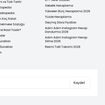
i ve Türk Tarihi
Gebelik Hesaplama
klopedisi
Yükselen Burç Hesaplama 2026
siklopedisi
Yüzde Hesaplama
n Kaç Kalori
Geçmiş Döviz Fiyatları
Kelimeler Sözlüğü
Adım Adım Instagram Hesap
e Nasıl Yazılır?
Dondurma 2026
zler
Adım Adım Instagram Hesap
urakları
Silme 2026
urakları
Resmi Tatil Takvimi 2026
ri
Kaydet