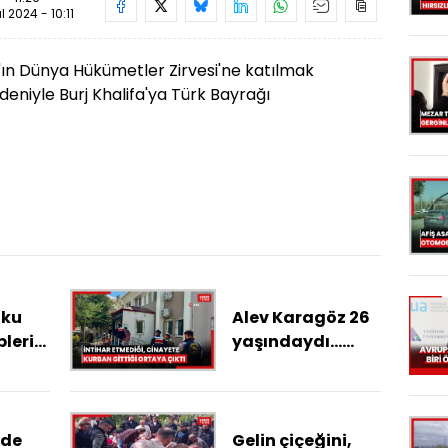
ül 2024 - 10:11
n Dünya Hükümetler Zirvesi'ne katılmak
eniyle Burj Khalifa'ya Türk Bayrağı
oku
Alev Karagöz 26
pleri
yaşındaydı...
İntihar
demişlerdi... Fail
yine en yakını!
'de
Gelin çiçeğini,