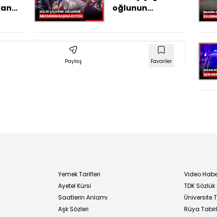
kan
oğlunun
 müzik
mezarının
nin
başına koydu
tti;
Paylaş
Favoriler
ıp
Yemek Tarifleri
Video Habe
Ayetel Kürsi
TDK Sözlük
i
Saatlerin Anlamı
Üniversite
Aşk Sözleri
Rüya Tabirl