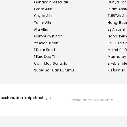
Günaydın Mesajları
Dünya Tarih
Gram Altın
İslam Ansi
Çeyrek Altın
TÜBİTAK An
Yarım Altın
Hangi Besi
Ata Altın
Eş Anlamlı 
Cumhuriyet Altını
Hangi Kelim
22 Ayar Bilezik
En Güzel Sö
1 Dolar Kaç TL
Metrobüs D
1 Euro Kaç TL
Marmaray D
Canlı Maç Sonuçları
Erkek İsimle
Süper Lig Puan Durumu
Kız İsimleri
-postanızdan takip etmek için