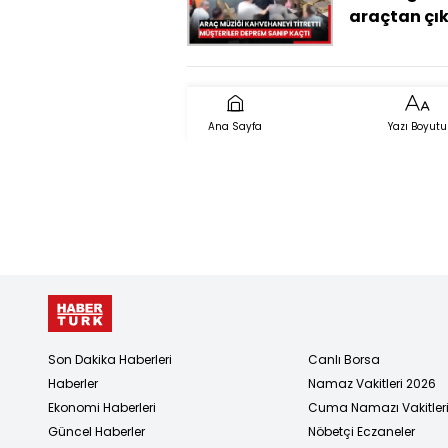
araçtan çı
yüksek ses
kahvehane
camını titre
müşteriler
Ana Sayfa
Yazı Boyutu
deprem san
kaçtı
Son Dakika Haberleri
Canlı Borsa
Haberler
Namaz Vakitleri 2026
Ekonomi Haberleri
Cuma Namazı Vakitler
Güncel Haberler
Nöbetçi Eczaneler