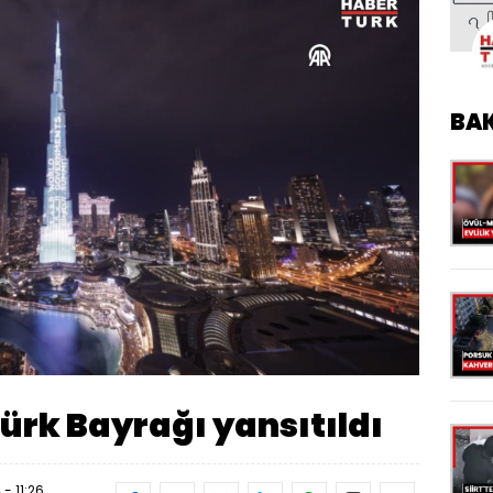
BA
Yüklendi
:
100.00%
Oynatma
Hızı
Türk Bayrağı yansıtıldı
- 11:26