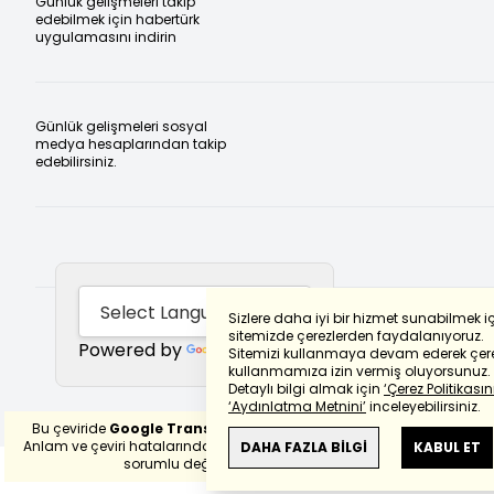
Günlük gelişmeleri takip
edebilmek için habertürk
uygulamasını indirin
Günlük gelişmeleri sosyal
medya hesaplarından takip
edebilirsiniz.
Sizlere daha iyi bir hizmet sunabilmek i
sitemizde çerezlerden faydalanıyoruz.
Powered by
Translate
Sitemizi kullanmaya devam ederek çere
kullanmamıza izin vermiş oluyorsunuz.
Detaylı bilgi almak için
‘Çerez Politikasını
‘Aydınlatma Metnini’
inceleyebilirsiniz.
Bu çeviride
Google Translete
kullanılmıştır.
Anlam ve çeviri hatalarından
haberturk.com
DAHA FAZLA BİLGİ
KABUL ET
sorumlu değildir.