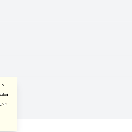
çin
zleri
’
ve