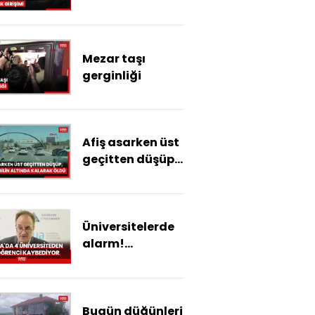
Mezar taşı
gerginliği
Afiş asarken üst
geçitten düşüp,
otomobilin
altında kalarak
öldü
Üniversitelerde
alarm!
Avrupa'da 4
üniversiteden
biri öğrenci
Bugün düğünleri
kaybediyor