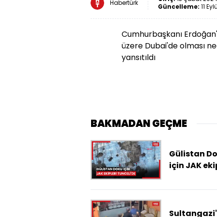
Habertürk
Güncelleme:
11 Eyl
Cumhurbaşkanı Erdoğan'ı
üzere Dubai'de olması ned
yansıtıldı
BAKMADAN GEÇME
Gülistan D
için JAK eki
Tunceli'de
Sultangazi