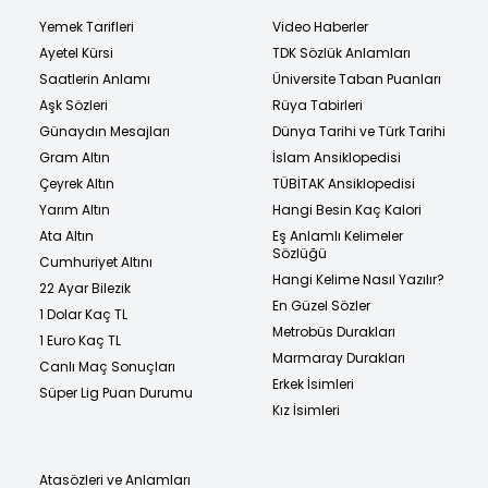
Yemek Tarifleri
Video Haberler
Ayetel Kürsi
TDK Sözlük Anlamları
Saatlerin Anlamı
Üniversite Taban Puanları
Aşk Sözleri
Rüya Tabirleri
Günaydın Mesajları
Dünya Tarihi ve Türk Tarihi
Gram Altın
İslam Ansiklopedisi
Çeyrek Altın
TÜBİTAK Ansiklopedisi
Yarım Altın
Hangi Besin Kaç Kalori
Ata Altın
Eş Anlamlı Kelimeler
Sözlüğü
Cumhuriyet Altını
Hangi Kelime Nasıl Yazılır?
22 Ayar Bilezik
En Güzel Sözler
1 Dolar Kaç TL
Metrobüs Durakları
1 Euro Kaç TL
Marmaray Durakları
Canlı Maç Sonuçları
Erkek İsimleri
Süper Lig Puan Durumu
Kız İsimleri
Atasözleri ve Anlamları