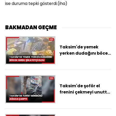
ise duruma tepki gösterdi.(iha)
BAKMADAN GEÇME
Taksim'de yemek
yerken dudağını böcek
ısırdı; şikayetçi oldu
Taksim'de şoför el
frenini çekmeyi unuttu
turist minibüsü ağaca
çarptı: Ana caddeye
girse katliam olurdu