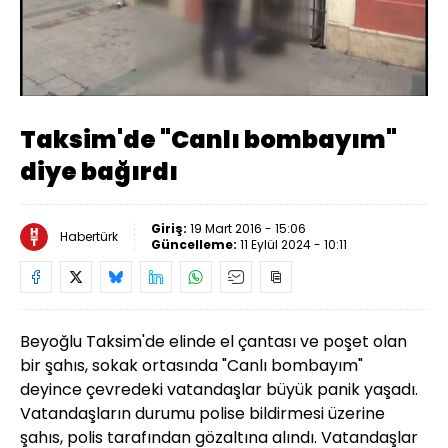
Yüklendi
:
45.64%
Sesi
Oynatma
Aç
Hızı
Taksim'de "Canlı bombayım"
diye bağırdı
Giriş:
19 Mart 2016 - 15:06
Habertürk
Güncelleme:
11 Eylül 2024 - 10:11
Beyoğlu Taksim'de elinde el çantası ve poşet olan
bir şahıs, sokak ortasında "Canlı bombayım"
deyince çevredeki vatandaşlar büyük panik yaşadı.
Vatandaşların durumu polise bildirmesi üzerine
şahıs, polis tarafından gözaltına alındı. Vatandaşlar