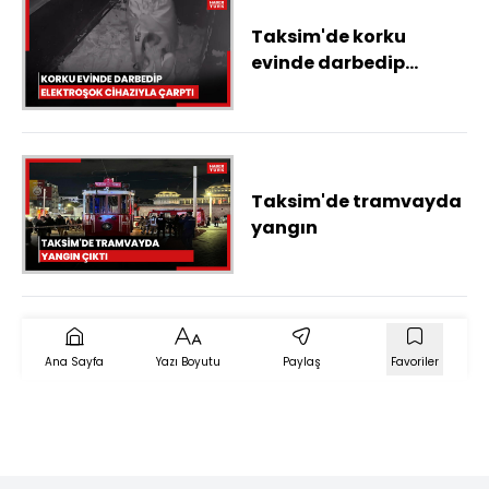
Taksim'de korku
evinde darbedip
elektroşok cihazıyla
çarptı; kadın şikayetçi
oldu
Taksim'de tramvayda
yangın
Ana Sayfa
Yazı Boyutu
Paylaş
Favoriler