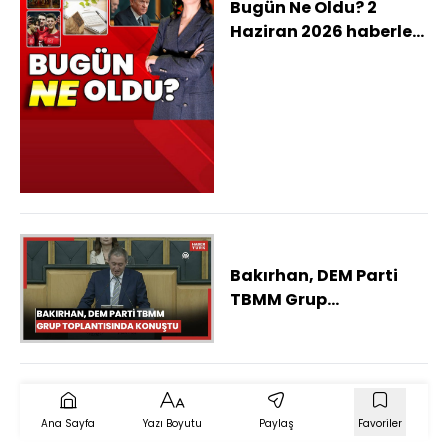
Bugün Ne Oldu? 2
Haziran 2026 haberleri:
Kılıçdaroğlu'ndan 19
kişilik MYK, Grup
gerilimi sonrası Özgür
Özel kürsüde, Millilerin
Dünya Kupası kadrosu
Bakırhan, DEM Parti
TBMM Grup
Toplantısında konuştu
Ana Sayfa
Yazı Boyutu
Paylaş
Favoriler