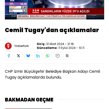
Yüklendi
:
11.85%
Sesi
Oynatma
Aç
Hızı
Cemil Tugay'dan açıklamalar
Giriş:
31 Mart 2024 - 21:18
Habertürk
Güncelleme:
11 Eylül 2024 - 10:11
CHP İzmir Büyükşehir Belediye Başkan Adayı Cemil
Tugay açıklamalarda bulundu.
BAKMADAN GEÇME