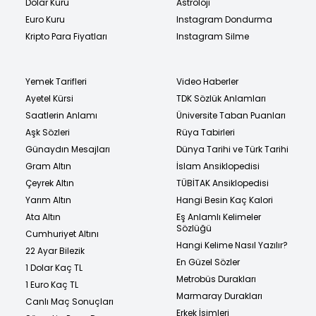
Dolar Kuru
Astroloji
Euro Kuru
Instagram Dondurma
Kripto Para Fiyatları
Instagram Silme
Yemek Tarifleri
Video Haberler
Ayetel Kürsi
TDK Sözlük Anlamları
Saatlerin Anlamı
Üniversite Taban Puanları
Aşk Sözleri
Rüya Tabirleri
Günaydın Mesajları
Dünya Tarihi ve Türk Tarihi
Gram Altın
İslam Ansiklopedisi
Çeyrek Altın
TÜBİTAK Ansiklopedisi
Yarım Altın
Hangi Besin Kaç Kalori
Ata Altın
Eş Anlamlı Kelimeler
Sözlüğü
Cumhuriyet Altını
Hangi Kelime Nasıl Yazılır?
22 Ayar Bilezik
En Güzel Sözler
1 Dolar Kaç TL
Metrobüs Durakları
1 Euro Kaç TL
Marmaray Durakları
Canlı Maç Sonuçları
Erkek İsimleri