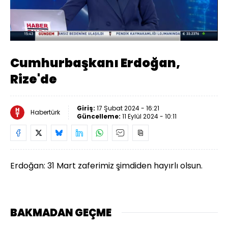
Yüklendi
:
2.09%
Sesi
Oynatma
Aç
Hızı
Cumhurbaşkanı Erdoğan,
Rize'de
Giriş:
17 Şubat 2024 - 16:21
Habertürk
Güncelleme:
11 Eylül 2024 - 10:11
Erdoğan: 31 Mart zaferimiz şimdiden hayırlı olsun.
BAKMADAN GEÇME