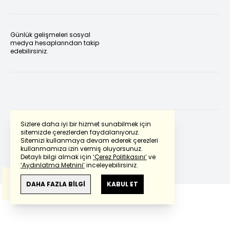
Günlük gelişmeleri sosyal
medya hesaplarından takip
edebilirsiniz.
Sizlere daha iyi bir hizmet sunabilmek için
sitemizde çerezlerden faydalanıyoruz.
Sitemizi kullanmaya devam ederek çerezleri
Powered by
Translate
kullanmamıza izin vermiş oluyorsunuz.
Detaylı bilgi almak için
‘Çerez Politikasını’
ve
‘Aydınlatma Metnini’
inceleyebilirsiniz.
Bu çeviride
Google Translete
kullanılmıştır.
Anlam ve çeviri hatalarından
haberturk.com
DAHA FAZLA BİLGİ
KABUL ET
sorumlu değildir.