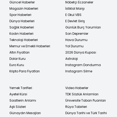
Güncel Haberler
Nöbetçi Eczaneler
Magazin Haberleri
İstiklal Marşı
Spor Haberleri
E Okul VBS
Dünya Haberleri
E Devlet Giriş
Sağlık Haberleri
Günlük Burç Yorumları
Kadın Haberleri
Son Depremler
Teknoloji Haberleri
Hava Durumu
Memur ve Emekli Haberleri
Yol Durumu
Altın Fiyatları
2026 Dünya Kupası
Dolar Kuru
Astroloji
Euro Kuru
Instagram Dondurma
Kripto Para Fiyatları
Instagram Silme
Yemek Tarifleri
Video Haberler
Ayetel Kürsi
TDK Sözlük Anlamları
Saatlerin Anlamı
Üniversite Taban Puanları
Aşk Sözleri
Rüya Tabirleri
Günaydın Mesajları
Dünya Tarihi ve Türk Tarihi