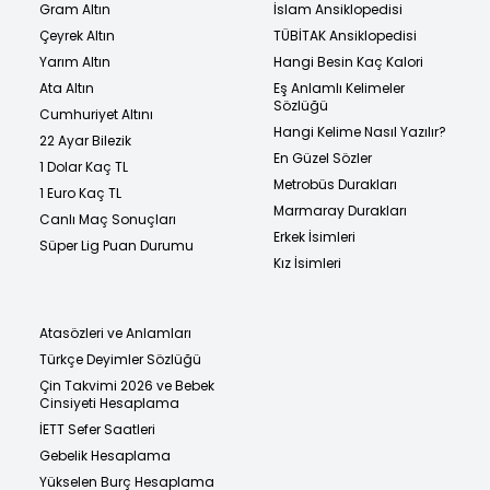
Gram Altın
İslam Ansiklopedisi
Çeyrek Altın
TÜBİTAK Ansiklopedisi
Yarım Altın
Hangi Besin Kaç Kalori
Ata Altın
Eş Anlamlı Kelimeler
Sözlüğü
Cumhuriyet Altını
Hangi Kelime Nasıl Yazılır?
22 Ayar Bilezik
En Güzel Sözler
1 Dolar Kaç TL
Metrobüs Durakları
1 Euro Kaç TL
Marmaray Durakları
Canlı Maç Sonuçları
Erkek İsimleri
Süper Lig Puan Durumu
Kız İsimleri
Atasözleri ve Anlamları
Türkçe Deyimler Sözlüğü
Çin Takvimi 2026 ve Bebek
Cinsiyeti Hesaplama
İETT Sefer Saatleri
Gebelik Hesaplama
Yükselen Burç Hesaplama