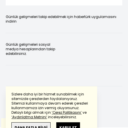
Günlük gelişmeleri takip edebilmek için habertürk uygulamasını
indirin
Günlük gelişmeleri sosyal
medya hesaplarından takip
edebilirsiniz.
Sizlere daha iyi bir hizmet sunabilmek için
sitemizde çerezlerden faydalanıyoruz.
Sitemizi kullanmaya devam ederek çerezleri
Powered by
Translate
kullanmamıza izin vermiş oluyorsunuz.
Detaylı bilgi almak için
‘Çerez Politikasını’
ve
‘Aydınlatma Metnini’
inceleyebilirsiniz.
Bu çeviride
Google Translete
kullanılmıştır.
Anlam ve çeviri hatalarından
haberturk.com
DAHA FAZLA BİLGİ
KABUL ET