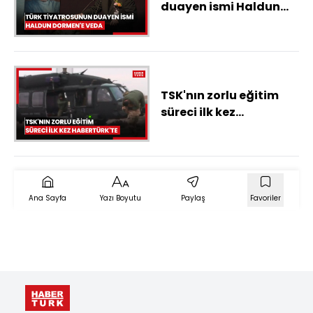
duayen ismi Haldun
Dormen'e veda
TSK'nın zorlu eğitim
süreci ilk kez
Habertürk'te
Ana Sayfa
Yazı Boyutu
Paylaş
Favoriler