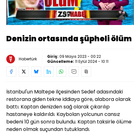
Yüklendi
:
43.69%
Sesi
Oynatma
Aç
Hızı
Denizin ortasında şüpheli ölüm
Giriş:
09 Mayıs 2023 - 00:22
Habertürk
Güncelleme:
11 Eylül 2024 - 10:11
İstanbul'un Maltepe ilçesinden Sedef adasındaki
restorana giden tekne iddiaya göre, alabora olarak
battı. Kaptan denizden sağ olarak çıkarılıp
hastaneye kaldırıldı. Kaybolan yolcunun cansız
bedeni 10 gün sonra bulundu. Kaptan taksirle ölüme
neden olmak suçundan tutuklandı.