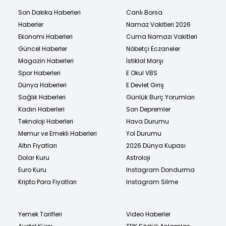
Son Dakika Haberleri
Canlı Borsa
Haberler
Namaz Vakitleri 2026
Ekonomi Haberleri
Cuma Namazı Vakitleri
Güncel Haberler
Nöbetçi Eczaneler
Magazin Haberleri
İstiklal Marşı
Spor Haberleri
E Okul VBS
Dünya Haberleri
E Devlet Giriş
Sağlık Haberleri
Günlük Burç Yorumları
Kadın Haberleri
Son Depremler
Teknoloji Haberleri
Hava Durumu
Memur ve Emekli Haberleri
Yol Durumu
Altın Fiyatları
2026 Dünya Kupası
Dolar Kuru
Astroloji
Euro Kuru
Instagram Dondurma
Kripto Para Fiyatları
Instagram Silme
Yemek Tarifleri
Video Haberler