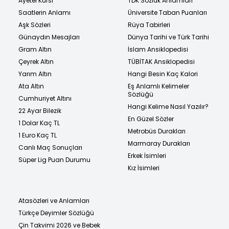
Ayetel Kürsi
TDK Sözlük Anlamları
Saatlerin Anlamı
Üniversite Taban Puanları
Aşk Sözleri
Rüya Tabirleri
Günaydın Mesajları
Dünya Tarihi ve Türk Tarihi
Gram Altın
İslam Ansiklopedisi
Çeyrek Altın
TÜBİTAK Ansiklopedisi
Yarım Altın
Hangi Besin Kaç Kalori
Ata Altın
Eş Anlamlı Kelimeler
Sözlüğü
Cumhuriyet Altını
Hangi Kelime Nasıl Yazılır?
22 Ayar Bilezik
En Güzel Sözler
1 Dolar Kaç TL
Metrobüs Durakları
1 Euro Kaç TL
Marmaray Durakları
Canlı Maç Sonuçları
Erkek İsimleri
Süper Lig Puan Durumu
Kız İsimleri
Atasözleri ve Anlamları
Türkçe Deyimler Sözlüğü
Çin Takvimi 2026 ve Bebek