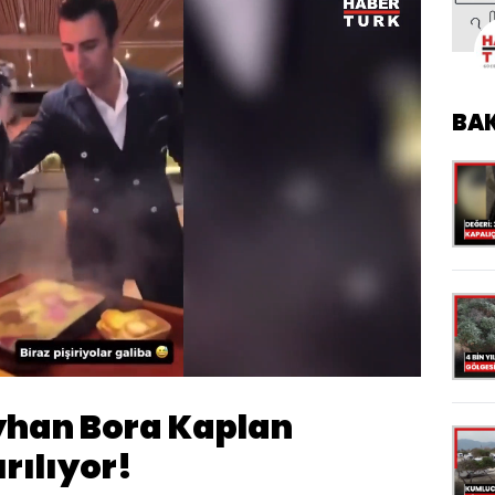
BA
Yüklendi
:
100.00%
Oynatma
1080
Hızı
Ayhan Bora Kaplan
rılıyor!