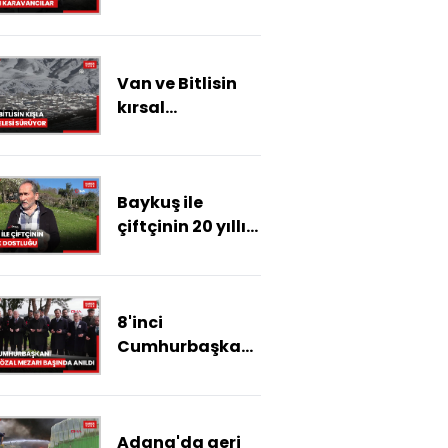
karavancılar
Van ve Bitlisin
kırsal
bölgelerinde
zorlu kış
şartlarıyla
Baykuş ile
mücadele
çiftçinin 20 yıllık
sürüyor
dostluğu
8'inci
Cumhurbaşkanı
Turgut Özal
mezarı başında
anıldı
Adana'da geri