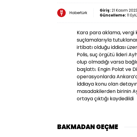
Giriş:
21 Kasım 2023
Habertürk
Güncelleme:
11 Eyl
Kara para aklama, vergi
suçlamalarıyla tutuklana
irtibatı olduğu iddiası üz
Polis, suç örgütü lideri Ay
olup olmadığı varsa bağl
başlattı. Engin Polat ve Di
operasyonlarda Ankara’da 
İddiaya konu olan detayın 
masadakilerden birinin A
ortaya çıktığı kaydedildi
BAKMADAN GEÇME