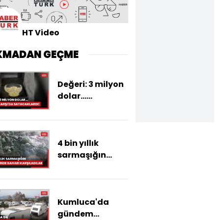
HT Video
KMADAN GEÇME
Değeri: 3 milyon
dolar...
Kapalıçarşı'da
satacaklardı!
4 bin yıllık
sarmaşığın
gölgesinde
baharı
karşıladılar
Kumluca'da
gündem