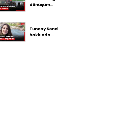
dönüşüm
tesisinde yangın
Tuncay Sonel
hakkında
soruşturma
başlatıldı