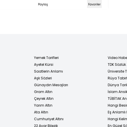
Paylaş
Favoriler
Yemek Tarifleri
Video Habe
Ayetel Kürsi
TDK Sözlük
i
Saatlerin Anlamı
Üniversite
Aşk Sözleri
Rüya Tabirl
Günaydın Mesajları
Dünya Tarih
Gram Altın
İslam Ansi
Çeyrek Altın
TÜBİTAK An
Yarım Altın
Hangi Besi
Ata Altın
Eş Anlamlı 
Cumhuriyet Altını
Hangi Kelim
22 Ayar Bilezik
En Güzel Sö