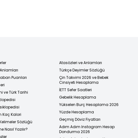
rler
Atasözleri ve Anlamları
 Anlamları
Türkçe Deyimler Sözlüğü
 Taban Puanları
Çin Takvimi 2026 ve Bebek
Cinsiyeti Hesaplama
eri
İETT Sefer Saatleri
i ve Türk Tarihi
Gebelik Hesaplama
klopedisi
Yükselen Burç Hesaplama 2026
siklopedisi
Yüzde Hesaplama
n Kaç Kalori
Geçmiş Döviz Fiyatları
Kelimeler Sözlüğü
Adım Adım Instagram Hesap
e Nasıl Yazılır?
Dondurma 2026
zler