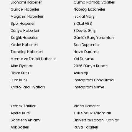
Ekonomi Haberleri
Cuma Namazı Vakitleri
Güncel Haberler
Nöbetçi Eczaneler
Magazin Haberleri
İstiklal Marşı
Spor Haberleri
E Okul VBS
Dünya Haberleri
E Devlet Giriş
Sağlık Haberleri
Günlük Burç Yorumları
Kadın Haberleri
Son Depremler
Teknoloji Haberleri
Hava Durumu
Memur ve Emekli Haberleri
Yol Durumu
Altın Fiyatları
2026 Dünya Kupası
Dolar Kuru
Astroloji
Euro Kuru
Instagram Dondurma
Kripto Para Fiyatları
Instagram Silme
Yemek Tarifleri
Video Haberler
Ayetel Kürsi
TDK Sözlük Anlamları
Saatlerin Anlamı
Üniversite Taban Puanları
Aşk Sözleri
Rüya Tabirleri