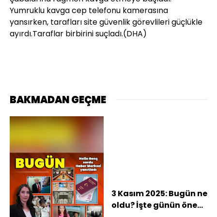
Yumruklu kavga cep telefonu kamerasına
yansırken, tarafları site güvenlik görevlileri güçlükle
ayırdı.Taraflar birbirini suçladı.(DHA)
BAKMADAN GEÇME
3 Kasım 2025: Bugün ne
oldu? İşte günün öne
çıkan haberleri