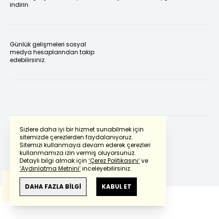
indirin
Günlük gelişmeleri sosyal
medya hesaplarından takip
edebilirsiniz.
Sizlere daha iyi bir hizmet sunabilmek için
sitemizde çerezlerden faydalanıyoruz.
Sitemizi kullanmaya devam ederek çerezleri
Powered by
Translate
kullanmamıza izin vermiş oluyorsunuz.
Detaylı bilgi almak için
‘Çerez Politikasını’
ve
‘Aydınlatma Metnini’
inceleyebilirsiniz.
Bu çeviride
Google Translete
kullanılmıştır.
Anlam ve çeviri hatalarından
haberturk.com
DAHA FAZLA BİLGİ
KABUL ET
sorumlu değildir.