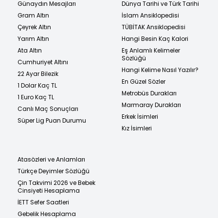
Günaydın Mesajları
Dünya Tarihi ve Türk Tarihi
Gram Altın
İslam Ansiklopedisi
Çeyrek Altın
TÜBİTAK Ansiklopedisi
Yarım Altın
Hangi Besin Kaç Kalori
Ata Altın
Eş Anlamlı Kelimeler
Sözlüğü
Cumhuriyet Altını
Hangi Kelime Nasıl Yazılır?
22 Ayar Bilezik
En Güzel Sözler
1 Dolar Kaç TL
Metrobüs Durakları
1 Euro Kaç TL
Marmaray Durakları
Canlı Maç Sonuçları
Erkek İsimleri
Süper Lig Puan Durumu
Kız İsimleri
Atasözleri ve Anlamları
Türkçe Deyimler Sözlüğü
Çin Takvimi 2026 ve Bebek
Cinsiyeti Hesaplama
İETT Sefer Saatleri
Gebelik Hesaplama