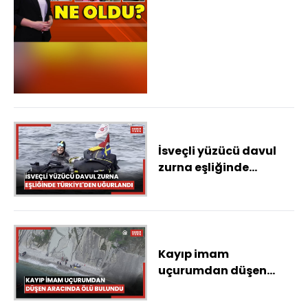
İsveçli yüzücü davul
zurna eşliğinde
Türkiye'den uğurlandı
Kayıp imam
uçurumdan düşen
aracında ölü bulundu