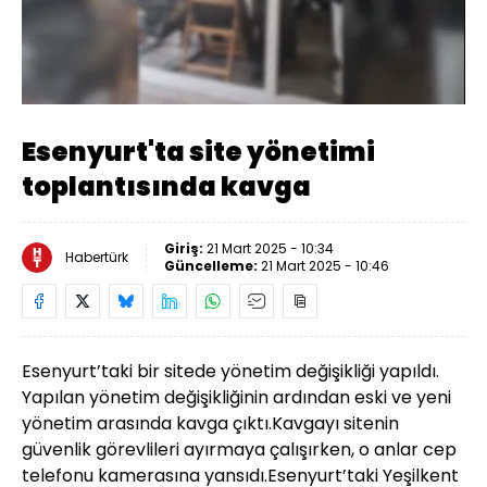
Yüklendi
:
40.30%
Sesi
Oynatma
Aç
Hızı
Esenyurt'ta site yönetimi
toplantısında kavga
Giriş:
21 Mart 2025 - 10:34
Habertürk
Güncelleme:
21 Mart 2025 - 10:46
Esenyurt’taki bir sitede yönetim değişikliği yapıldı.
Yapılan yönetim değişikliğinin ardından eski ve yeni
yönetim arasında kavga çıktı.Kavgayı sitenin
güvenlik görevlileri ayırmaya çalışırken, o anlar cep
telefonu kamerasına yansıdı.Esenyurt’taki Yeşilkent