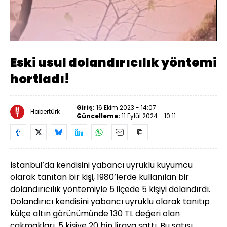
Yüklendi
:
68.33%
Sesi
Oynatma
Aç
Hızı
Eski usul dolandırıcılık yöntemi
hortladı!
Giriş:
16 Ekim 2023 - 14:07
Habertürk
Güncelleme:
11 Eylül 2024 - 10:11
İstanbul’da kendisini yabancı uyruklu kuyumcu
olarak tanıtan bir kişi, 1980’lerde kullanılan bir
dolandırıcılık yöntemiyle 5 ilçede 5 kişiyi dolandırdı.
Dolandırıcı kendisini yabancı uyruklu olarak tanıtıp
külçe altın görünümünde 130 TL değeri olan
çakmakları, 5 kişiye 20 bin liraya sattı. Bu satışı