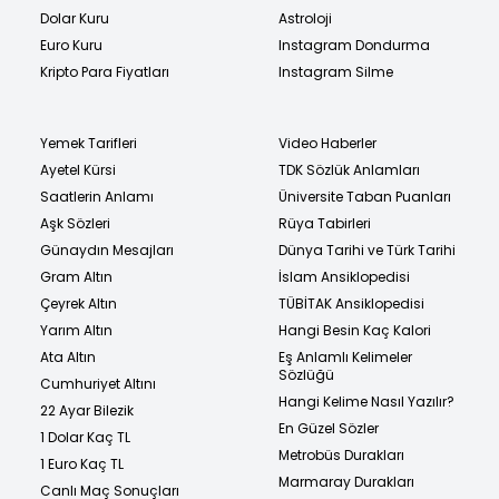
Dolar Kuru
Astroloji
Euro Kuru
Instagram Dondurma
Kripto Para Fiyatları
Instagram Silme
Yemek Tarifleri
Video Haberler
Ayetel Kürsi
TDK Sözlük Anlamları
Saatlerin Anlamı
Üniversite Taban Puanları
Aşk Sözleri
Rüya Tabirleri
Günaydın Mesajları
Dünya Tarihi ve Türk Tarihi
Gram Altın
İslam Ansiklopedisi
Çeyrek Altın
TÜBİTAK Ansiklopedisi
Yarım Altın
Hangi Besin Kaç Kalori
Ata Altın
Eş Anlamlı Kelimeler
Sözlüğü
Cumhuriyet Altını
Hangi Kelime Nasıl Yazılır?
22 Ayar Bilezik
En Güzel Sözler
1 Dolar Kaç TL
Metrobüs Durakları
1 Euro Kaç TL
Marmaray Durakları
Canlı Maç Sonuçları