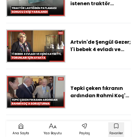
istenen traktör
lastiğinin patlaması
sonucu 2 kişi yaralandı
Artvin'de Şengül Gezer;
1'i bebek 4 evladı ve
eşini kaybetti,
torunları için ayakta
Tepki çeken fıkranın
ardından Rahmi Koç'a
soruşturma
Ana Sayfa
Yazı Boyutu
Paylaş
Favoriler