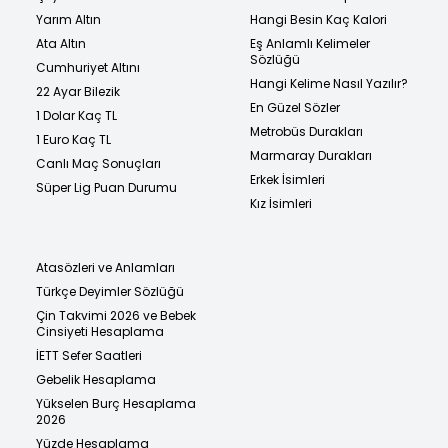
Yarım Altın
Hangi Besin Kaç Kalori
Ata Altın
Eş Anlamlı Kelimeler
Sözlüğü
Cumhuriyet Altını
Hangi Kelime Nasıl Yazılır?
22 Ayar Bilezik
En Güzel Sözler
1 Dolar Kaç TL
Metrobüs Durakları
1 Euro Kaç TL
Marmaray Durakları
Canlı Maç Sonuçları
Erkek İsimleri
Süper Lig Puan Durumu
Kız İsimleri
Atasözleri ve Anlamları
Türkçe Deyimler Sözlüğü
Çin Takvimi 2026 ve Bebek
Cinsiyeti Hesaplama
İETT Sefer Saatleri
Gebelik Hesaplama
Yükselen Burç Hesaplama
2026
Yüzde Hesaplama