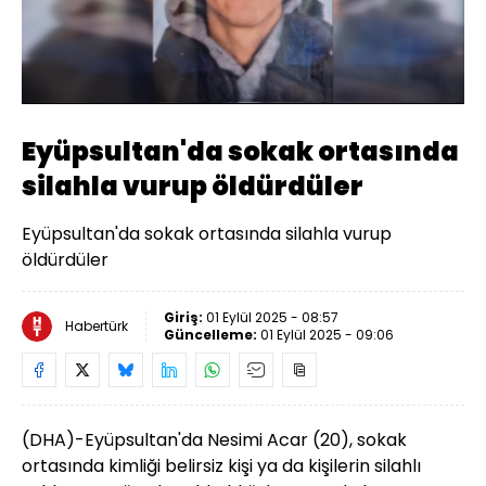
Yüklendi
:
20.21%
Sesi
Oynatma
Aç
Hızı
Eyüpsultan'da sokak ortasında
silahla vurup öldürdüler
Eyüpsultan'da sokak ortasında silahla vurup
öldürdüler
Giriş:
01 Eylül 2025 - 08:57
Habertürk
Güncelleme:
01 Eylül 2025 - 09:06
(DHA)-Eyüpsultan'da Nesimi Acar (20), sokak
ortasında kimliği belirsiz kişi ya da kişilerin silahlı