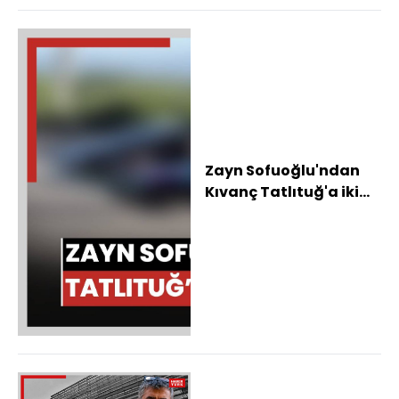
Zayn Sofuoğlu'ndan
Kıvanç Tatlıtuğ'a iki
tekerlek üstünde
gösteri