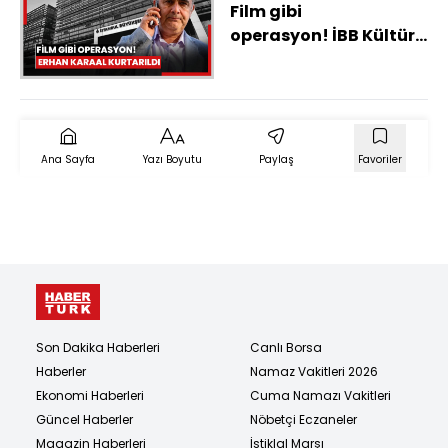
Film gibi
operasyon! İBB Kültür
A.Ş. Genel Müdür
Yardımcısı Erhan
Karaal kurtarıldı
Ana Sayfa
Yazı Boyutu
Paylaş
Favoriler
Son Dakika Haberleri
Canlı Borsa
Haberler
Namaz Vakitleri 2026
Ekonomi Haberleri
Cuma Namazı Vakitleri
Güncel Haberler
Nöbetçi Eczaneler
Magazin Haberleri
İstiklal Marşı