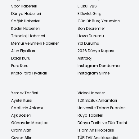
Spor Haberleri
E Okul VBS
Dünya Haberleri
E Devlet Giriş
Sağlık Haberleri
Günlük Burç Yorumları
Kadın Haberleri
Son Depremler
Teknoloji Haberleri
Hava Durumu
Memur ve Emekli Haberleri
Yol Durumu
Altın Fiyatları
2026 Dünya Kupası
Dolar Kuru
Astroloji
Euro Kuru
Instagram Dondurma
Kripto Para Fiyatları
Instagram Silme
Yemek Tarifleri
Video Haberler
Ayetel Kürsi
TDK Sözlük Anlamları
Saatlerin Anlamı
Üniversite Taban Puanları
Aşk Sözleri
Rüya Tabirleri
Günaydın Mesajları
Dünya Tarihi ve Türk Tarihi
Gram Altın
İslam Ansiklopedisi
Çeyrek Altın
TÜBİTAK Ansiklopedisi