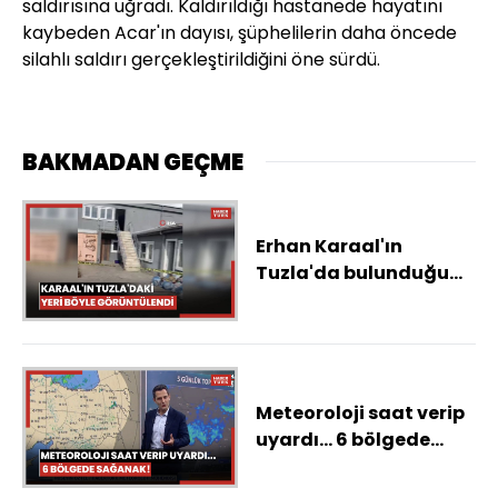
saldırısına uğradı. Kaldırıldığı hastanede hayatını
kaybeden Acar'ın dayısı, şüphelilerin daha öncede
silahlı saldırı gerçekleştirildiğini öne sürdü.
BAKMADAN GEÇME
Erhan Karaal'ın
Tuzla'da bulunduğu
yer böyle görüntülendi
Meteoroloji saat verip
uyardı... 6 bölgede
sağanak! 15 kent için
'sarı' alarm