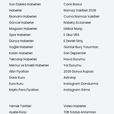
Son Dakika Haberleri
Canlı Borsa
Haberler
Namaz Vakitleri 2026
Ekonomi Haberleri
Cuma Namazı Vakitleri
Güncel Haberler
Nöbetçi Eczaneler
Magazin Haberleri
İstiklal Marşı
Spor Haberleri
E Okul VBS
Dünya Haberleri
E Devlet Giriş
Sağlık Haberleri
Günlük Burç Yorumları
Kadın Haberleri
Son Depremler
Teknoloji Haberleri
Hava Durumu
Memur ve Emekli Haberleri
Yol Durumu
Altın Fiyatları
2026 Dünya Kupası
Dolar Kuru
Astroloji
Euro Kuru
Instagram Dondurma
Kripto Para Fiyatları
Instagram Silme
Yemek Tarifleri
Video Haberler
Ayetel Kürsi
TDK Sözlük Anlamları