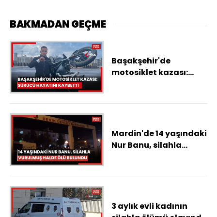
BAKMADAN GEÇME
Başakşehir'de
motosiklet kazası:
Sürücü hayatını
kaybetti
Mardin'de 14 yaşındaki
Nur Banu, silahla
vurulmuş halde ölü
bulundu
3 aylık evli kadının