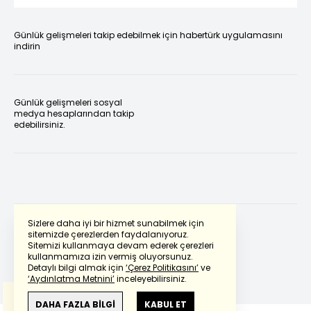
Günlük gelişmeleri takip edebilmek için habertürk uygulamasını
indirin
Günlük gelişmeleri sosyal
medya hesaplarından takip
edebilirsiniz.
Sizlere daha iyi bir hizmet sunabilmek için
sitemizde çerezlerden faydalanıyoruz.
Sitemizi kullanmaya devam ederek çerezleri
Powered by
Translate
kullanmamıza izin vermiş oluyorsunuz.
Detaylı bilgi almak için
‘Çerez Politikasını’
ve
‘Aydınlatma Metnini’
inceleyebilirsiniz.
Bu çeviride
Google Translete
kullanılmıştır.
Anlam ve çeviri hatalarından
haberturk.com
DAHA FAZLA BİLGİ
KABUL ET