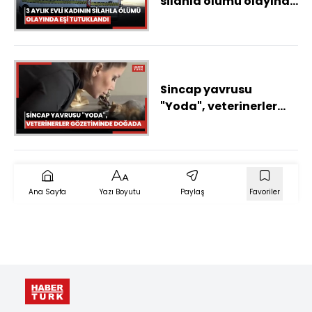
silahla ölümü olayında
eşi tutuklandı
Sincap yavrusu
"Yoda", veterinerler
gözetiminde doğada
hayatta kalmayı
öğreniyor
Ana Sayfa
Yazı Boyutu
Paylaş
Favoriler