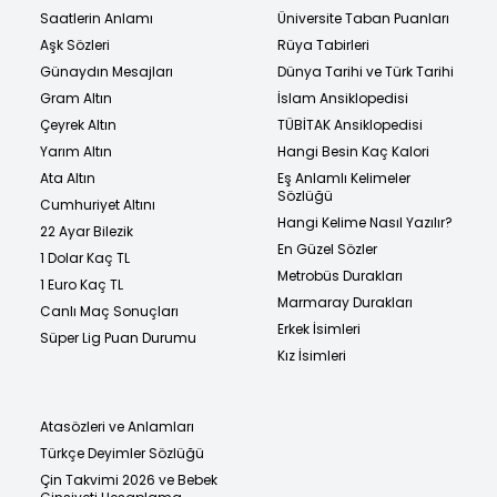
Saatlerin Anlamı
Üniversite Taban Puanları
Aşk Sözleri
Rüya Tabirleri
Günaydın Mesajları
Dünya Tarihi ve Türk Tarihi
Gram Altın
İslam Ansiklopedisi
Çeyrek Altın
TÜBİTAK Ansiklopedisi
Yarım Altın
Hangi Besin Kaç Kalori
Ata Altın
Eş Anlamlı Kelimeler
Sözlüğü
Cumhuriyet Altını
Hangi Kelime Nasıl Yazılır?
22 Ayar Bilezik
En Güzel Sözler
1 Dolar Kaç TL
Metrobüs Durakları
1 Euro Kaç TL
Marmaray Durakları
Canlı Maç Sonuçları
Erkek İsimleri
Süper Lig Puan Durumu
Kız İsimleri
Atasözleri ve Anlamları
Türkçe Deyimler Sözlüğü
Çin Takvimi 2026 ve Bebek