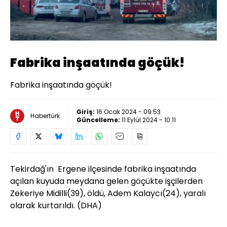
Yüklendi
:
13.04%
Sesi
Oynatma
720
Aç
Hızı
Fabrika inşaatında göçük!
Fabrika inşaatında göçük!
Giriş:
16 Ocak 2024 - 09:53
Habertürk
Güncelleme:
11 Eylül 2024 - 10:11
Tekirdağ'ın Ergene ilçesinde fabrika inşaatında
açılan kuyuda meydana gelen göçükte işçilerden
Zekeriye Midilli(39), öldü, Adem Kalaycı(24), yaralı
olarak kurtarıldı. (DHA)