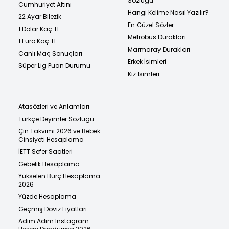
Sözlüğü
Cumhuriyet Altını
Hangi Kelime Nasıl Yazılır?
22 Ayar Bilezik
En Güzel Sözler
1 Dolar Kaç TL
Metrobüs Durakları
1 Euro Kaç TL
Marmaray Durakları
Canlı Maç Sonuçları
Erkek İsimleri
Süper Lig Puan Durumu
Kız İsimleri
Atasözleri ve Anlamları
Türkçe Deyimler Sözlüğü
Çin Takvimi 2026 ve Bebek
Cinsiyeti Hesaplama
İETT Sefer Saatleri
Gebelik Hesaplama
Yükselen Burç Hesaplama
2026
Yüzde Hesaplama
Geçmiş Döviz Fiyatları
Adım Adım Instagram