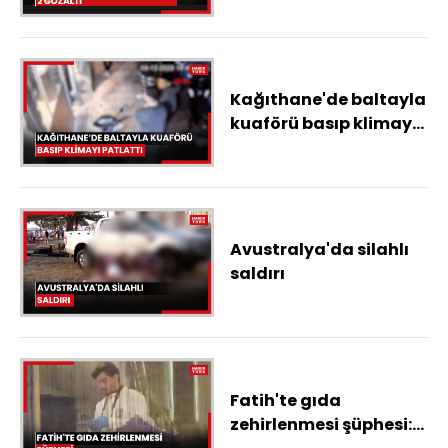
Kağıthane'de baltayla
kuaförü basıp klimayı
patlattı: 'Beni
öldüreceğini söyledi'
Avustralya'da silahlı
saldırı
Fatih'te gıda
zehirlenmesi şüphesi: