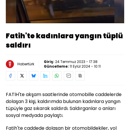
Yüklendi
:
100.00%
Sesi
Oynatma
Aç
Hızı
Fatih'te kadınlara yangın tüplü
saldırı
Giriş:
24 Temmuz 2023 - 17:38
Habertürk
Güncelleme:
11 Eylül 2024 - 10:11
FATİH'te akşam saatlerinde otomobille caddelerde
dolaşan 3 kişi, kaldırımda bulunan kadınlara yangın
tüpüyle gaz sıkarak saldırdı. Saldırganlar o anları
sosyal medyada paylaştı.
Fatih'te caddede dolaşan bir otomobildekiler, yol