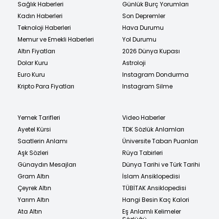
Sağlık Haberleri
Günlük Burç Yorumları
Kadın Haberleri
Son Depremler
Teknoloji Haberleri
Hava Durumu
Memur ve Emekli Haberleri
Yol Durumu
Altın Fiyatları
2026 Dünya Kupası
Dolar Kuru
Astroloji
Euro Kuru
Instagram Dondurma
Kripto Para Fiyatları
Instagram Silme
Yemek Tarifleri
Video Haberler
Ayetel Kürsi
TDK Sözlük Anlamları
Saatlerin Anlamı
Üniversite Taban Puanları
Aşk Sözleri
Rüya Tabirleri
Günaydın Mesajları
Dünya Tarihi ve Türk Tarihi
Gram Altın
İslam Ansiklopedisi
Çeyrek Altın
TÜBİTAK Ansiklopedisi
Yarım Altın
Hangi Besin Kaç Kalori
Ata Altın
Eş Anlamlı Kelimeler