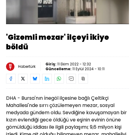
Yüklendi
:
11.41%
Sesi
Oynatma
Aç
Hızı
'Gizemli mezar' ilçeyi ikiye
böldü
Giriş:
11 Ekim 2022 - 12:32
Habertürk
Güncelleme:
11 Eylül 2024 - 10:11
DHA -
Bursa'nın İnegöl ilçesine bağlı Çeltikçi
Mahallesi'nde sırrı çözülemeyen mezar, sosyal
medyada gündem oldu. Sevdiğine kavuşamayan bir
kızın evlendiği gece öldüğü ve eşinin evinin önüne
gömüldüğü iddiası ile ilgili paylaşımı; 9,6 milyon kişi
izledi. Kime ait olduğu bilinmeyen mezar, mahalleliyi