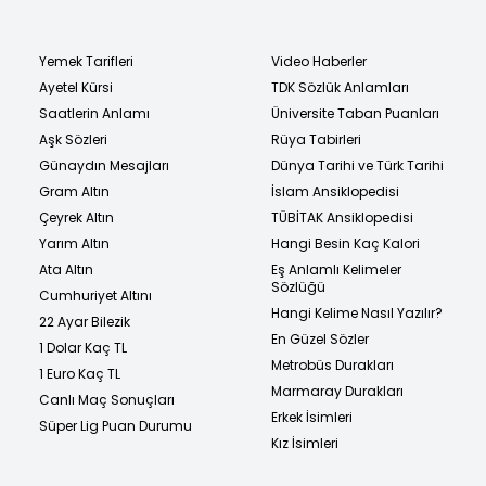
Yemek Tarifleri
Video Haberler
Ayetel Kürsi
TDK Sözlük Anlamları
Saatlerin Anlamı
Üniversite Taban Puanları
Aşk Sözleri
Rüya Tabirleri
Günaydın Mesajları
Dünya Tarihi ve Türk Tarihi
Gram Altın
İslam Ansiklopedisi
Çeyrek Altın
TÜBİTAK Ansiklopedisi
Yarım Altın
Hangi Besin Kaç Kalori
Ata Altın
Eş Anlamlı Kelimeler
Sözlüğü
Cumhuriyet Altını
Hangi Kelime Nasıl Yazılır?
22 Ayar Bilezik
En Güzel Sözler
1 Dolar Kaç TL
Metrobüs Durakları
1 Euro Kaç TL
Marmaray Durakları
Canlı Maç Sonuçları
Erkek İsimleri
Süper Lig Puan Durumu
Kız İsimleri