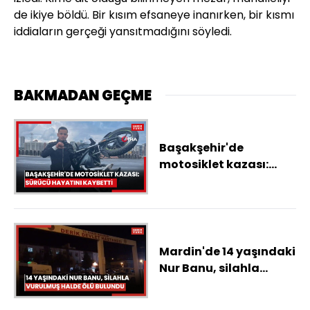
de ikiye böldü. Bir kısım efsaneye inanırken, bir kısmı
iddiaların gerçeği yansıtmadığını söyledi.
BAKMADAN GEÇME
Başakşehir'de
motosiklet kazası:
Sürücü hayatını
kaybetti
Mardin'de 14 yaşındaki
Nur Banu, silahla
vurulmuş halde ölü
bulundu