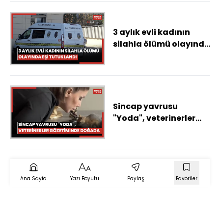
3 aylık evli kadının
silahla ölümü olayında
eşi tutuklandı
Sincap yavrusu
"Yoda", veterinerler
gözetiminde doğada
hayatta kalmayı
öğreniyor
Ana Sayfa
Yazı Boyutu
Paylaş
Favoriler